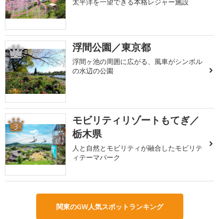
太平洋を一望できる本格レジャー施設
浮間公園／東京都
2
浮間ヶ池の周囲に広がる、風車がシンボル
の水辺の公園
モビリティリゾートもてぎ／
3
栃木県
人と自然とモビリティが融合したモビリテ
ィテーマパーク
関東のGW人気スポットランキング