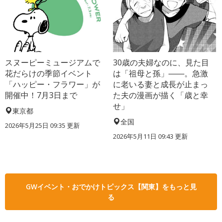
スヌーピーミュージアムで
30歳の夫婦なのに、見た目
花だらけの季節イベント
は「祖母と孫」――。急激
「ハッピー・フラワー」が
に老いる妻と成長が止まっ
開催中！7月3日まで
た夫の漫画が描く「歳と幸
せ」
東京都
全国
2026年5月25日 09:35 更新
2026年5月11日 09:43 更新
GWイベント・おでかけトピックス【関東】をもっと見
る