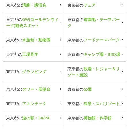
東京都の
演劇・講演会
東京都の
フェア
東京都の
GW(ゴールデンウィ
東京都の
遊園地・テーマパー
ーク)観光スポット
ク
東京都の
水族館・動物園
東京都の
フードテーマパーク
東京都の
工場見学
東京都の
キャンプ場・BBQ場
東京都の
牧場・レジャー＆リ
東京都の
グランピング
ゾート施設
東京都の
タワー・展望台
東京都の
公園
東京都の
アスレチック
東京都の
温泉・スパリゾート
東京都の
道の駅・SA/PA
東京都の
博物館・科学館