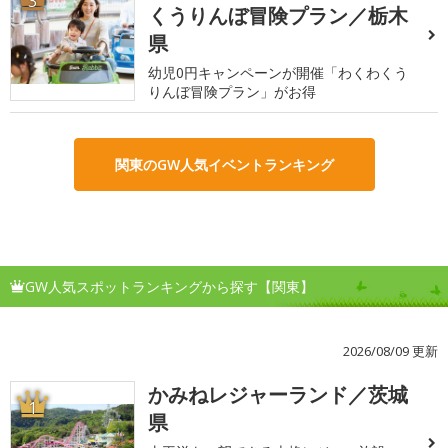
3
くうりんぼ冒険プラン／栃木
県
幼児0円キャンペーンが開催「わくわくう
りんぼ冒険プラン」がお得
関東のGW人気イベントランキング
GW人気スポットランキングから探す【関東】
2026/08/09 更新
かみねレジャーランド／茨城
1
県