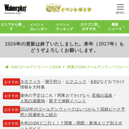
MENU
イベント
イベント
エリアから探
カテゴリ別
最新
カレンダー
ランキング
す
おすすめ
ニュース
2026年の更新は終了いたしました。来年（2027年）も
どうぞよろしくお願いします。
GW(ゴールデンウィーク)2026
関東のGW(ゴールデンウィーク)イ
ネモフィラ
・
潮干狩り
・
ピクニック
・
BBQ
などおでかけ
おすすめ
情報を大特集
連休の予定はこれ！関東おでかけなら
至福の温泉
・
おすすめ
人気の遊園地
・
親子で体験イベント
2026年のゴールデンウィークはいつから？混雑ピーク予
おすすめ
想と回避術をご紹介
今年のGWどこ行く！？関東・関西・東海エリア別スポ
おすすめ
ットガイド