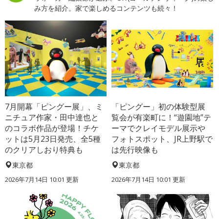
み方を紹介。家で楽しめるコンテンツも続々！
7月開幕「ピングー展」、ミ
「ピングー」初の体験型展
ニチュア作家・田中達也と
覧会が有楽町に！“遊園地”テ
のコラボ作品が登場！チケ
ーマでクレイモデル展示や
ットは5月23日発売、全5種
フォトスポット、JR上野駅で
のクリアしおり特典も
は先行映像も
東京都
東京都
2026年7月14日 10:01 更新
2026年7月14日 10:01 更新