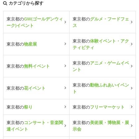
カテゴリから探す
東京都の
GW(ゴールデンウィ
東京都の
グルメ・フードフェ
ーク)イベント
ス
東京都の
体験イベント・アク
東京都の
物産展
ティビティ
東京都の
アニメ・ゲームイベ
東京都の
無料イベント
ント
東京都の
動物ふれあいイベン
東京都の
花イベント
ト
東京都の
祭り
東京都の
フリーマーケット
東京都の
コンサート・音楽関
東京都の
美術展・博物展・展
連イベント
示会