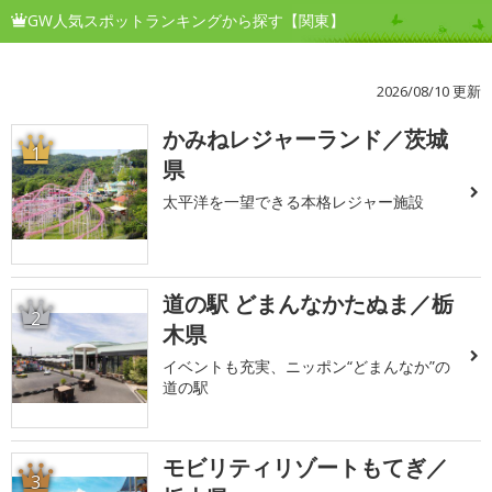
GW人気スポットランキングから探す【関東】
2026/08/10 更新
かみねレジャーランド／茨城
1
県
太平洋を一望できる本格レジャー施設
道の駅 どまんなかたぬま／栃
2
木県
イベントも充実、ニッポン“どまんなか”の
道の駅
モビリティリゾートもてぎ／
3