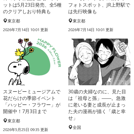
ットは5月23日発売、全5種
フォトスポット、JR上野駅で
のクリアしおり特典も
は先行映像も
東京都
東京都
2026年7月14日 10:01 更新
2026年7月14日 10:01 更新
スヌーピーミュージアムで
30歳の夫婦なのに、見た目
花だらけの季節イベント
は「祖母と孫」――。急激
「ハッピー・フラワー」が
に老いる妻と成長が止まっ
開催中！7月3日まで
た夫の漫画が描く「歳と幸
せ」
東京都
全国
2026年5月25日 09:35 更新