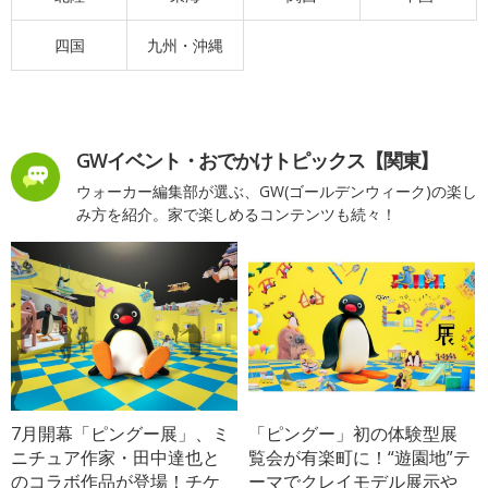
四国
九州・沖縄
GWイベント・おでかけトピックス【関東】
ウォーカー編集部が選ぶ、GW(ゴールデンウィーク)の楽し
み方を紹介。家で楽しめるコンテンツも続々！
7月開幕「ピングー展」、ミ
「ピングー」初の体験型展
ニチュア作家・田中達也と
覧会が有楽町に！“遊園地”テ
のコラボ作品が登場！チケ
ーマでクレイモデル展示や