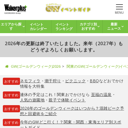
MENU
イベント
イベント
エリアから探
カテゴリ別
最新
カレンダー
ランキング
す
おすすめ
ニュース
2026年の更新は終了いたしました。来年（2027年）も
どうぞよろしくお願いします。
GW(ゴールデンウィーク)2026
関東のGW(ゴールデンウィーク)イ
ネモフィラ
・
潮干狩り
・
ピクニック
・
BBQ
などおでかけ
おすすめ
情報を大特集
連休の予定はこれ！関東おでかけなら
至福の温泉
・
おすすめ
人気の遊園地
・
親子で体験イベント
2026年のゴールデンウィークはいつから？混雑ピーク予
おすすめ
想と回避術をご紹介
今年のGWどこ行く！？関東・関西・東海エリア別スポ
おすすめ
ットガイド