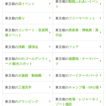
東京都の
動物ふれあいイベン
東京都の
花イベント
ト
東京都の
祭り
東京都の
フリーマーケット
東京都の
コンサート・音楽関
東京都の
美術展・博物展・展
連イベント
示会
東京都の
演劇・講演会
東京都の
フェア
東京都の
GW(ゴールデンウィ
東京都の
遊園地・テーマパー
ーク)観光スポット
ク
東京都の
水族館・動物園
東京都の
フードテーマパーク
東京都の
工場見学
東京都の
キャンプ場・BBQ場
東京都の
牧場・レジャー＆リ
東京都の
グランピング
ゾート施設