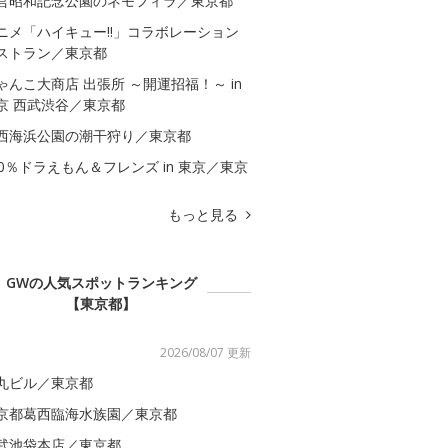
営昭和記念公園のネモフィラ／東京都
ニメ「ハイキュー!!」コラボレーション
ストラン／東京都
ゃんこ大商店 出張所 ～開運招福！～ in
京 西武渋谷／東京都
西海浜公園の潮干狩り／東京都
00％ドラえもん＆フレンズ in 東京／東京
もっと見る
GWの人気スポットランキング
【東京都】
2026/08/07 更新
丸ビル／東京都
京都葛西臨海水族園／東京都
武池袋本店／東京都