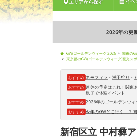
イベ
エリアから探す
2026年の
GW(ゴールデンウィーク)2026
関東のG
東京都のGW(ゴールデンウィーク)観光ス
ネモフィラ
・
潮干狩り
・
おすすめ
連休の予定はこれ！関東
おすすめ
親子で体験イベント
2026年のゴールデンウ
おすすめ
今年のGWどこ行く！？
おすすめ
新宿区立 中村彝