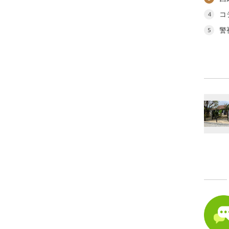
コ
4
警
5