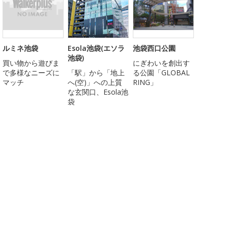
ルミネ池袋
Esola池袋(エソラ
池袋西口公園
池袋)
買い物から遊びま
にぎわいを創出す
で多様なニーズに
「駅」から「地上
る公園「GLOBAL
マッチ
へ(空)」への上質
RING」
な玄関口、Esola池
袋