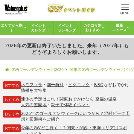
MENU
イベント
イベント
エリアから探
カテゴリ別
最新
カレンダー
ランキング
す
おすすめ
ニュース
2026年の更新は終了いたしました。来年（2027年）も
どうぞよろしくお願いします。
GW(ゴールデンウィーク)2026
関東のGW(ゴールデンウィーク)イ
ネモフィラ
・
潮干狩り
・
ピクニック
・
BBQ
などおでかけ
おすすめ
情報を大特集
連休の予定はこれ！関東おでかけなら
至福の温泉
・
おすすめ
人気の遊園地
・
親子で体験イベント
2026年のゴールデンウィークはいつから？混雑ピーク予
おすすめ
想と回避術をご紹介
今年のGWどこ行く！？関東・関西・東海エリア別スポ
おすすめ
ットガイド