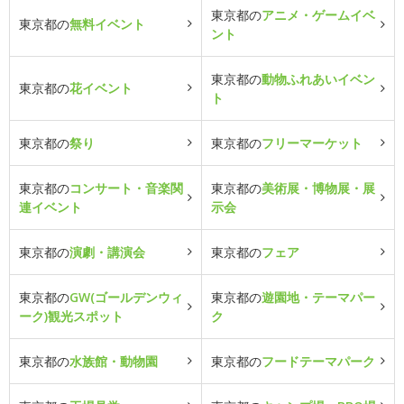
東京都の
アニメ・ゲームイベ
東京都の
無料イベント
ント
東京都の
動物ふれあいイベン
東京都の
花イベント
ト
東京都の
祭り
東京都の
フリーマーケット
東京都の
コンサート・音楽関
東京都の
美術展・博物展・展
連イベント
示会
東京都の
演劇・講演会
東京都の
フェア
東京都の
GW(ゴールデンウィ
東京都の
遊園地・テーマパー
ーク)観光スポット
ク
東京都の
水族館・動物園
東京都の
フードテーマパーク