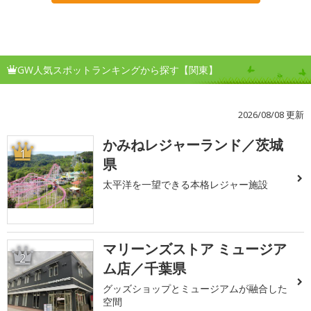
GW人気スポットランキングから探す【関東】
2026/08/08 更新
かみねレジャーランド／茨城
1
県
太平洋を一望できる本格レジャー施設
マリーンズストア ミュージア
2
ム店／千葉県
グッズショップとミュージアムが融合した
空間