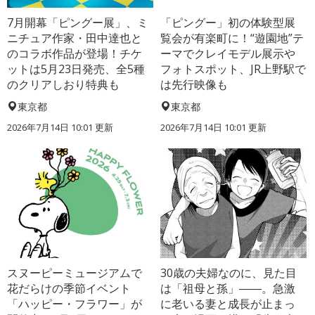
7月開幕「ピングー展」、ミ
「ピングー」初の体験型展
ニチュア作家・田中達也と
覧会が有楽町に！“遊園地”テ
のコラボ作品が登場！チケ
ーマでクレイモデル展示や
ットは5月23日発売、全5種
フォトスポット、JR上野駅で
のクリアしおり特典も
は先行映像も
東京都
東京都
2026年7月14日 10:01 更新
2026年7月14日 10:01 更新
スヌーピーミュージアムで
30歳の夫婦なのに、見た目
花だらけの季節イベント
は「祖母と孫」――。急激
「ハッピー・フラワー」が
に老いる妻と成長が止まっ