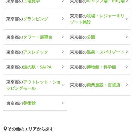
東京都の
工場見学
東京都の
キャンプ場・BBQ場
東京都の
牧場・レジャー＆リ
東京都の
グランピング
ゾート施設
東京都の
タワー・展望台
東京都の
公園
東京都の
アスレチック
東京都の
温泉・スパリゾート
東京都の
道の駅・SA/PA
東京都の
博物館・科学館
東京都の
アウトレット・ショ
東京都の
商業施設・百貨店
ッピングモール
東京都の
美術館
その他のエリアから探す