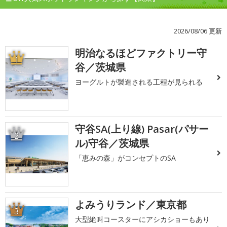
2026/08/06 更新
明治なるほどファクトリー守
1
谷／茨城県
ヨーグルトが製造される工程が見られる
守谷SA(上り線) Pasar(パサー
2
ル)守谷／茨城県
「恵みの森」がコンセプトのSA
よみうりランド／東京都
3
大型絶叫コースターにアシカショーもあり