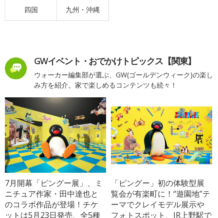
四国
九州・沖縄
GWイベント・おでかけトピックス【関東】
ウォーカー編集部が選ぶ、GW(ゴールデンウィーク)の楽し
み方を紹介。家で楽しめるコンテンツも続々！
7月開幕「ピングー展」、ミ
「ピングー」初の体験型展
ニチュア作家・田中達也と
覧会が有楽町に！“遊園地”テ
のコラボ作品が登場！チケ
ーマでクレイモデル展示や
ットは5月23日発売、全5種
フォトスポット、JR上野駅で