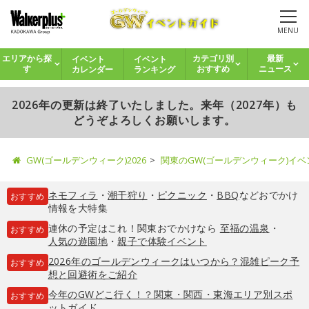
MENU
イベント
イベント
エリアから探
カテゴリ別
最新
カレンダー
ランキング
す
おすすめ
ニュース
2026年の更新は終了いたしました。来年（2027年）も
どうぞよろしくお願いします。
GW(ゴールデンウィーク)2026
関東のGW(ゴールデンウィーク)イ
ネモフィラ
・
潮干狩り
・
ピクニック
・
BBQ
などおでかけ
おすすめ
情報を大特集
連休の予定はこれ！関東おでかけなら
至福の温泉
・
おすすめ
人気の遊園地
・
親子で体験イベント
2026年のゴールデンウィークはいつから？混雑ピーク予
おすすめ
想と回避術をご紹介
今年のGWどこ行く！？関東・関西・東海エリア別スポ
おすすめ
ットガイド