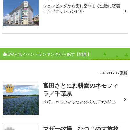
ショッピングから癒し空間まで生活に密着
したファッションビル
GW人気イベントランキングから探す【関東】
2026/08/06 更新
富田さとにわ耕園のネモフィ
1
ラ／千葉県
芝桜、ネモフィラなどの花々が咲き誇る
マザー牧場 ひつじの大放牧