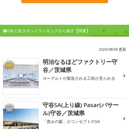
GW人気スポットランキングから探す【関東】
2026/08/06 更新
明治なるほどファクトリー守
1
谷／茨城県
ヨーグルトが製造される工程が見られる
守谷SA(上り線) Pasar(パサー
2
ル)守谷／茨城県
「恵みの森」がコンセプトのSA