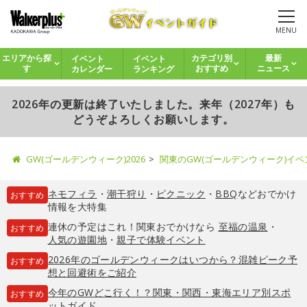
MENU
イベント
イベント
エリアから探
カテゴリ別
最新
カレンダー
ランキング
す
おすすめ
ニュース
2026年の更新は終了いたしました。来年（2027年）も
どうぞよろしくお願いします。
GW(ゴールデンウィーク)2026
関東のGW(ゴールデンウィーク)イ
ネモフィラ
・
潮干狩り
・
ピクニック
・
BBQ
などおでかけ
おすすめ
情報を大特集
連休の予定はこれ！関東おでかけなら
至福の温泉
・
おすすめ
人気の遊園地
・
親子で体験イベント
2026年のゴールデンウィークはいつから？混雑ピーク予
おすすめ
想と回避術をご紹介
今年のGWどこ行く！？関東・関西・東海エリア別スポ
おすすめ
ットガイド