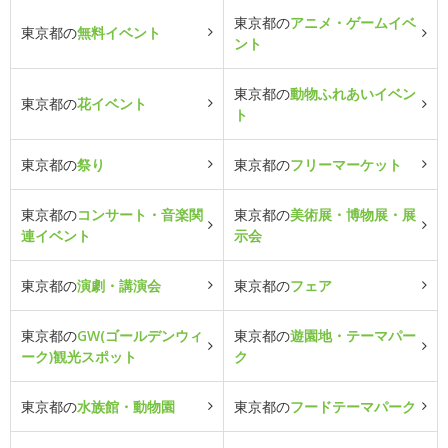
東京都の
アニメ・ゲームイベ
東京都の
無料イベント
ント
東京都の
動物ふれあいイベン
東京都の
花イベント
ト
東京都の
祭り
東京都の
フリーマーケット
東京都の
コンサート・音楽関
東京都の
美術展・博物展・展
連イベント
示会
東京都の
演劇・講演会
東京都の
フェア
東京都の
GW(ゴールデンウィ
東京都の
遊園地・テーマパー
ーク)観光スポット
ク
東京都の
水族館・動物園
東京都の
フードテーマパーク