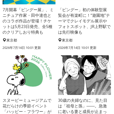
7月開幕「ピングー展」、ミ
「ピングー」初の体験型展
ニチュア作家・田中達也と
覧会が有楽町に！“遊園地”テ
のコラボ作品が登場！チケ
ーマでクレイモデル展示や
ットは5月23日発売、全5種
フォトスポット、JR上野駅で
のクリアしおり特典も
は先行映像も
東京都
東京都
2026年7月14日 10:01 更新
2026年7月14日 10:01 更新
スヌーピーミュージアムで
30歳の夫婦なのに、見た目
花だらけの季節イベント
は「祖母と孫」――。急激
「ハッピー・フラワー」が
に老いる妻と成長が止まっ