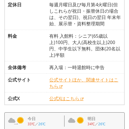
定休日
毎週月曜日及び毎月第4火曜日(但
しこれらが祝日・振替休日の場合
は、その翌日)、祝日の翌日 年末年
始、展示替・資料整理期間
料金
有料 入館料：シニア(65歳以
上)100円、大人(高校生以上)200
円、中学生以下無料。団体(20名以
上)半額
全体備考
再入場：一時退館時に申告
公式サイト
公式サイトほか、関連サイトはこ
ちら
公式X
公式Xはこちら
今日
明日
33℃
／
26℃
34℃
／
26℃