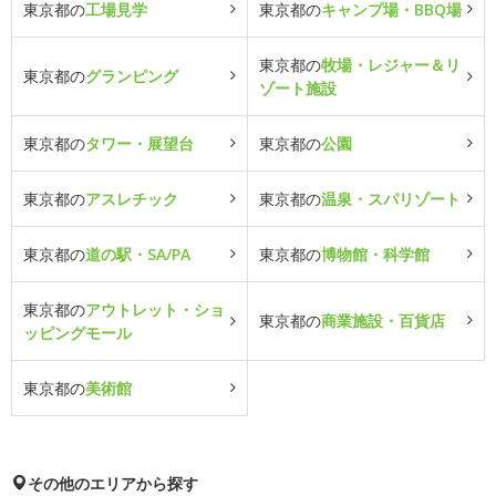
東京都の
工場見学
東京都の
キャンプ場・BBQ場
東京都の
牧場・レジャー＆リ
東京都の
グランピング
ゾート施設
東京都の
タワー・展望台
東京都の
公園
東京都の
アスレチック
東京都の
温泉・スパリゾート
東京都の
道の駅・SA/PA
東京都の
博物館・科学館
東京都の
アウトレット・ショ
東京都の
商業施設・百貨店
ッピングモール
東京都の
美術館
その他のエリアから探す