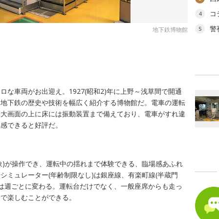
コ
4
警
5
地下鉄博物館
な車両がお出迎え。1927(昭和2)年に上野～浅草間で開通
、地下鉄の歴史や技術を幅広く紹介する博物館だ。電車の運転
、大画面の上に床には振動装置まで備えており、電車がすれ違
体感できると好評だ。
象)が操作でき、運転中の揺れまで体験できる、臨場感あふれ
シミュレーター(年齢制限なし)は銀座線、有楽町線(半蔵門
路線は週ごとに変わる。運転台だけでなく、一般座席からも走っ
なで楽しむことができる。