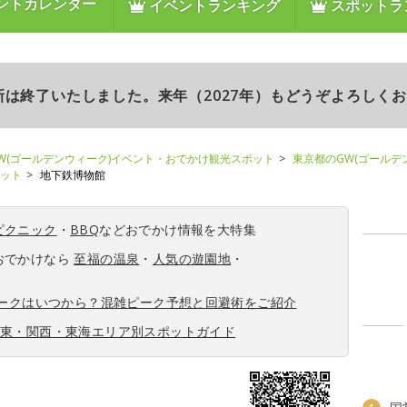
ントカレンダー
イベントランキング
スポットラ
更新は終了いたしました。来年（2027年）もどうぞよろしく
W(ゴールデンウィーク)イベント・おでかけ観光スポット
東京都のGW(ゴールデ
ポット
地下鉄博物館
ピクニック
・
BBQ
などおでかけ情報を大特集
おでかけなら
至福の温泉
・
人気の遊園地
・
ィークはいつから？混雑ピーク予想と回避術をご紹介
関東・関西・東海エリア別スポットガイド