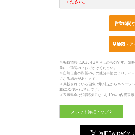
ください。
営業時間
地図・ア
※掲載情報は2026年2月時点のものです。
前にご確認の上おでかけください。
※自然災害の影響やその他諸事情により、イ
になる場合があります。
※掲載されている画像は取材先から本ページ
載(二次使用)は禁止です。
※表示料金は消費税8％ないし10％の内税表示
スポット詳細
トップ
X(旧Twitter)