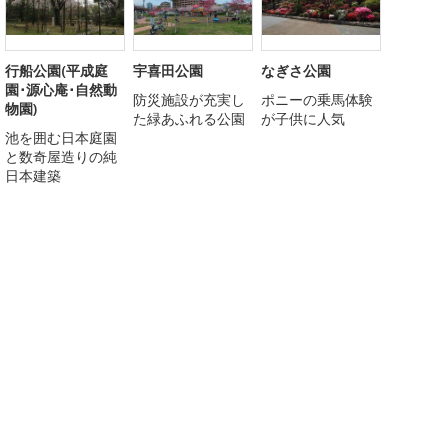
行船公園(平成庭
宇喜田公園
なぎさ公園
園･源心庵･自然動
防災施設が充実し
ポニーの乗馬体験
物園)
た緑あふれる公園
が子供に人気
池を囲む日本庭園
と数奇屋造りの純
日本建築