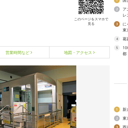
国
1
ア
2
レ
このページをスマホで
見る
に
3
東
葛
4
1
5
営業時間など
地図・アクセス
都
新
1
東
2
西
3