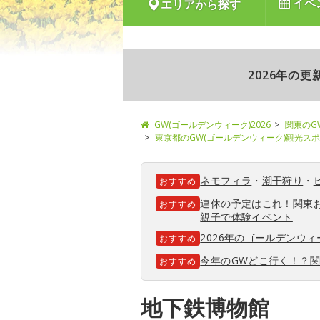
イベ
エリアから探す
2026年の
GW(ゴールデンウィーク)2026
関東のG
東京都のGW(ゴールデンウィーク)観光ス
ネモフィラ
・
潮干狩り
・
おすすめ
連休の予定はこれ！関東
おすすめ
親子で体験イベント
2026年のゴールデンウ
おすすめ
今年のGWどこ行く！？
おすすめ
地下鉄博物館