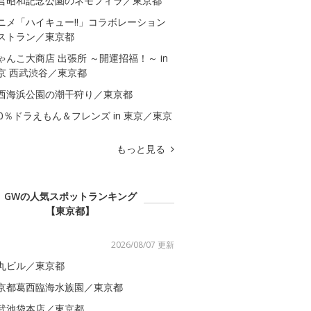
営昭和記念公園のネモフィラ／東京都
ニメ「ハイキュー!!」コラボレーション
ストラン／東京都
ゃんこ大商店 出張所 ～開運招福！～ in
京 西武渋谷／東京都
西海浜公園の潮干狩り／東京都
00％ドラえもん＆フレンズ in 東京／東京
もっと見る
GWの人気スポットランキング
【東京都】
2026/08/07 更新
丸ビル／東京都
京都葛西臨海水族園／東京都
武池袋本店／東京都