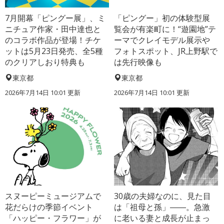
7月開幕「ピングー展」、ミ
「ピングー」初の体験型展
ニチュア作家・田中達也と
覧会が有楽町に！“遊園地”テ
のコラボ作品が登場！チケ
ーマでクレイモデル展示や
ットは5月23日発売、全5種
フォトスポット、JR上野駅で
のクリアしおり特典も
は先行映像も
東京都
東京都
2026年7月14日 10:01 更新
2026年7月14日 10:01 更新
スヌーピーミュージアムで
30歳の夫婦なのに、見た目
花だらけの季節イベント
は「祖母と孫」――。急激
「ハッピー・フラワー」が
に老いる妻と成長が止まっ