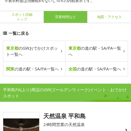
※表示料金は消費税8％ないし10％の内税表示です。
スポット詳細
営業時間など
地図・アクセス
トップ
一覧に戻る
東京都
のGWおでかけスポッ
東京都
の道の駅・SA/PA一覧
ト一覧へ
へ
関東
の道の駅・SA/PA一覧へ
全国
の道の駅・SA/PA一覧へ
平和島PA(上り)周辺のGW(ゴールデンウィーク)イベント・おでかけ
スポット
天然温泉 平和島
24時間営業の天然温泉