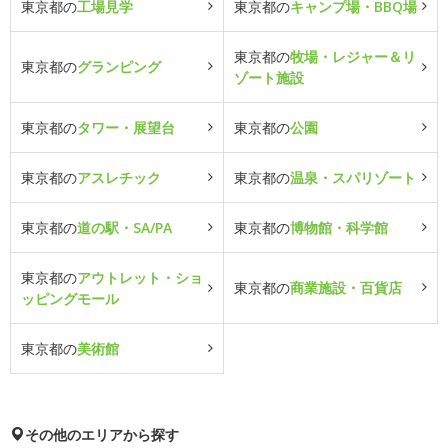
東京都の
工場見学
東京都の
キャンプ場・BBQ場
東京都の
牧場・レジャー＆リ
東京都の
グランピング
ゾート施設
東京都の
タワー・展望台
東京都の
公園
東京都の
アスレチック
東京都の
温泉・スパリゾート
東京都の
道の駅・SA/PA
東京都の
博物館・科学館
東京都の
アウトレット・ショ
東京都の
商業施設・百貨店
ッピングモール
東京都の
美術館
その他のエリアから探す