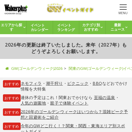
MENU
イベント
イベント
エリアから探
カテゴリ別
最新
カレンダー
ランキング
す
おすすめ
ニュース
2026年の更新は終了いたしました。来年（2027年）も
どうぞよろしくお願いします。
GW(ゴールデンウィーク)2026
関東のGW(ゴールデンウィーク)イ
ネモフィラ
・
潮干狩り
・
ピクニック
・
BBQ
などおでかけ
おすすめ
情報を大特集
連休の予定はこれ！関東おでかけなら
至福の温泉
・
おすすめ
人気の遊園地
・
親子で体験イベント
2026年のゴールデンウィークはいつから？混雑ピーク予
おすすめ
想と回避術をご紹介
今年のGWどこ行く！？関東・関西・東海エリア別スポ
おすすめ
ットガイド