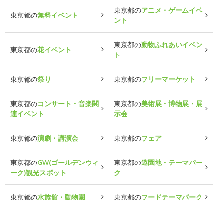
東京都の
アニメ・ゲームイベ
東京都の
無料イベント
ント
東京都の
動物ふれあいイベン
東京都の
花イベント
ト
東京都の
祭り
東京都の
フリーマーケット
東京都の
コンサート・音楽関
東京都の
美術展・博物展・展
連イベント
示会
東京都の
演劇・講演会
東京都の
フェア
東京都の
GW(ゴールデンウィ
東京都の
遊園地・テーマパー
ーク)観光スポット
ク
東京都の
水族館・動物園
東京都の
フードテーマパーク