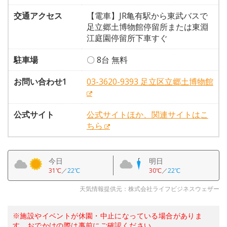
交通アクセス
【電車】JR亀有駅から東武バスで
足立郷土博物館停留所または東淵
江庭園停留所下車すぐ
駐車場
〇 8台 無料
お問い合わせ1
03-3620-9393 足立区立郷土博物館
公式サイト
公式サイトほか、関連サイトはこ
ちら
今日
明日
31℃
／
22℃
30℃
／
22℃
天気情報提供元：株式会社ライフビジネスウェザー
※施設やイベントが休園・中止になっている場合がありま
す。おでかけの際は事前にご確認ください。