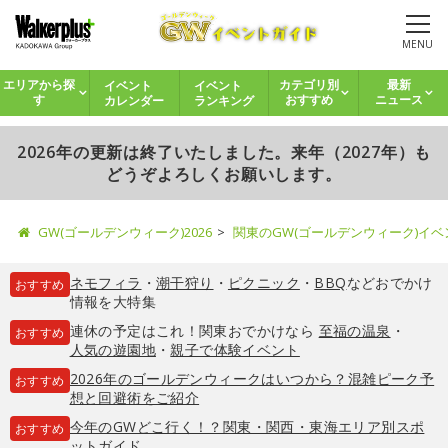
MENU
イベント
イベント
エリアから探
カテゴリ別
最新
カレンダー
ランキング
す
おすすめ
ニュース
2026年の更新は終了いたしました。来年（2027年）も
どうぞよろしくお願いします。
GW(ゴールデンウィーク)2026
関東のGW(ゴールデンウィーク)イ
ネモフィラ
・
潮干狩り
・
ピクニック
・
BBQ
などおでかけ
おすすめ
情報を大特集
連休の予定はこれ！関東おでかけなら
至福の温泉
・
おすすめ
人気の遊園地
・
親子で体験イベント
2026年のゴールデンウィークはいつから？混雑ピーク予
おすすめ
想と回避術をご紹介
今年のGWどこ行く！？関東・関西・東海エリア別スポ
おすすめ
ットガイド