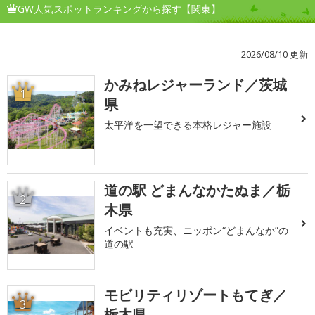
GW人気スポットランキングから探す【関東】
2026/08/10 更新
かみねレジャーランド／茨城
1
県
太平洋を一望できる本格レジャー施設
道の駅 どまんなかたぬま／栃
2
木県
イベントも充実、ニッポン“どまんなか”の
道の駅
モビリティリゾートもてぎ／
3
栃木県