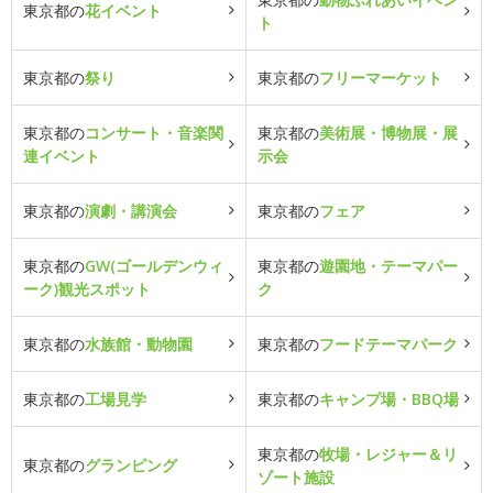
東京都の
花イベント
ト
東京都の
祭り
東京都の
フリーマーケット
東京都の
コンサート・音楽関
東京都の
美術展・博物展・展
連イベント
示会
東京都の
演劇・講演会
東京都の
フェア
東京都の
GW(ゴールデンウィ
東京都の
遊園地・テーマパー
ーク)観光スポット
ク
東京都の
水族館・動物園
東京都の
フードテーマパーク
東京都の
工場見学
東京都の
キャンプ場・BBQ場
東京都の
牧場・レジャー＆リ
東京都の
グランピング
ゾート施設