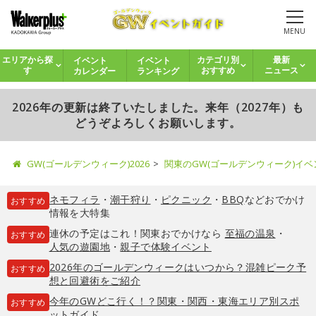
MENU
イベント
イベント
エリアから探
カテゴリ別
最新
カレンダー
ランキング
す
おすすめ
ニュース
2026年の更新は終了いたしました。来年（2027年）も
どうぞよろしくお願いします。
GW(ゴールデンウィーク)2026
関東のGW(ゴールデンウィーク)イ
ネモフィラ
・
潮干狩り
・
ピクニック
・
BBQ
などおでかけ
おすすめ
情報を大特集
連休の予定はこれ！関東おでかけなら
至福の温泉
・
おすすめ
人気の遊園地
・
親子で体験イベント
2026年のゴールデンウィークはいつから？混雑ピーク予
おすすめ
想と回避術をご紹介
今年のGWどこ行く！？関東・関西・東海エリア別スポ
おすすめ
ットガイド