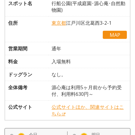
スポット名
行船公園(平成庭園･源心庵･自然動
物園)
住所
東京都
江戸川区北葛西3-2-1
MAP
営業期間
通年
料金
入場無料
ドッグラン
なし。
全体備考
源心庵は利用5ヶ月前から予約受
付、利用料630円～
公式サイト
公式サイトほか、関連サイトはこ
ちら
今日
明日