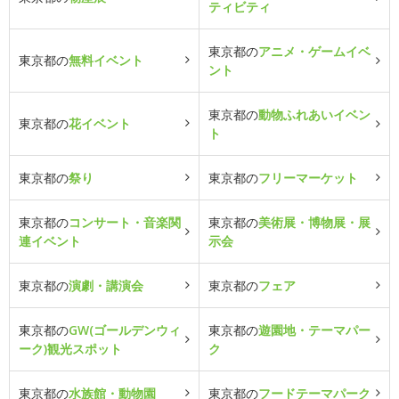
ティビティ
東京都の
アニメ・ゲームイベ
東京都の
無料イベント
ント
東京都の
動物ふれあいイベン
東京都の
花イベント
ト
東京都の
祭り
東京都の
フリーマーケット
東京都の
コンサート・音楽関
東京都の
美術展・博物展・展
連イベント
示会
東京都の
演劇・講演会
東京都の
フェア
東京都の
GW(ゴールデンウィ
東京都の
遊園地・テーマパー
ーク)観光スポット
ク
東京都の
水族館・動物園
東京都の
フードテーマパーク