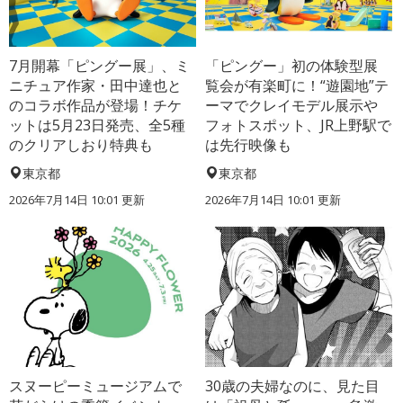
7月開幕「ピングー展」、ミ
「ピングー」初の体験型展
ニチュア作家・田中達也と
覧会が有楽町に！“遊園地”テ
のコラボ作品が登場！チケ
ーマでクレイモデル展示や
ットは5月23日発売、全5種
フォトスポット、JR上野駅で
のクリアしおり特典も
は先行映像も
東京都
東京都
2026年7月14日 10:01 更新
2026年7月14日 10:01 更新
スヌーピーミュージアムで
30歳の夫婦なのに、見た目