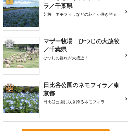
1
ラ／千葉県
芝桜、ネモフィラなどの花々が咲き誇る
マザー牧場 ひつじの大放牧
2
／千葉県
ひつじの群れが大接近！
日比谷公園のネモフィラ／東
3
京都
日比谷公園に咲き誇るネモフィラ