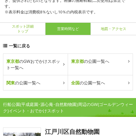
き、提供されたものとなります。画像の無断転載(二次使用)は禁止で
す。
※表示料金は消費税8％ないし10％の内税表示です。
スポット詳細
営業時間など
地図・アクセス
トップ
一覧に戻る
東京都
のGWおでかけスポッ
東京都
の公園一覧へ
ト一覧へ
関東
の公園一覧へ
全国
の公園一覧へ
行船公園(平成庭園･源心庵･自然動物園)周辺のGW(ゴールデンウィー
ク)イベント・おでかけスポット
江戸川区自然動物園