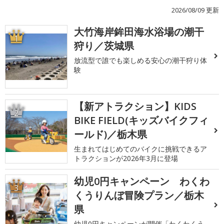
2026/08/09 更新
大竹海岸鉾田海水浴場の潮干
1
狩り／茨城県
放流型で誰でも楽しめる安心の潮干狩り体
験
【新アトラクション】KIDS
2
BIKE FIELD(キッズバイクフィ
ールド)／栃木県
生まれてはじめてのバイクに挑戦できるア
トラクションが2026年3月に登場
幼児0円キャンペーン わくわ
3
くうりんぼ冒険プラン／栃木
県
幼児0円キャンペーンが開催「わくわくう