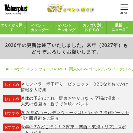
MENU
イベント
イベント
エリアから探
カテゴリ別
最新
カレンダー
ランキング
す
おすすめ
ニュース
2026年の更新は終了いたしました。来年（2027年）も
どうぞよろしくお願いします。
GW(ゴールデンウィーク)2026
関東のGW(ゴールデンウィーク)イ
ネモフィラ
・
潮干狩り
・
ピクニック
・
BBQ
などおでかけ
おすすめ
情報を大特集
連休の予定はこれ！関東おでかけなら
至福の温泉
・
おすすめ
人気の遊園地
・
親子で体験イベント
2026年のゴールデンウィークはいつから？混雑ピーク予
おすすめ
想と回避術をご紹介
今年のGWどこ行く！？関東・関西・東海エリア別スポ
おすすめ
ットガイド