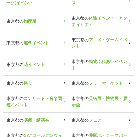
ーク)イベント
ス
東京都の
体験イベント・アク
東京都の
物産展
ティビティ
東京都の
アニメ・ゲームイベ
東京都の
無料イベント
ント
東京都の
動物ふれあいイベン
東京都の
花イベント
ト
東京都の
祭り
東京都の
フリーマーケット
東京都の
コンサート・音楽関
東京都の
美術展・博物展・展
連イベント
示会
東京都の
演劇・講演会
東京都の
フェア
東京都の
GW(ゴールデンウィ
東京都の
遊園地・テーマパー