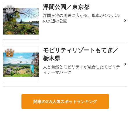
浮間公園／東京都
2
浮間ヶ池の周囲に広がる、風車がシンボル
の水辺の公園
モビリティリゾートもてぎ／
3
栃木県
人と自然とモビリティが融合したモビリテ
ィテーマパーク
関東のGW人気スポットランキング