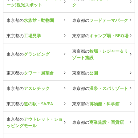
ーク)観光スポット
ク
東京都の
水族館・動物園
東京都の
フードテーマパーク
東京都の
工場見学
東京都の
キャンプ場・BBQ場
東京都の
牧場・レジャー＆リ
東京都の
グランピング
ゾート施設
東京都の
タワー・展望台
東京都の
公園
東京都の
アスレチック
東京都の
温泉・スパリゾート
東京都の
道の駅・SA/PA
東京都の
博物館・科学館
東京都の
アウトレット・ショ
東京都の
商業施設・百貨店
ッピングモール