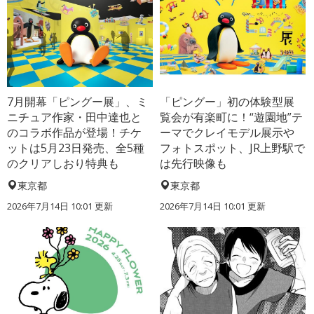
7月開幕「ピングー展」、ミ
「ピングー」初の体験型展
ニチュア作家・田中達也と
覧会が有楽町に！“遊園地”テ
のコラボ作品が登場！チケ
ーマでクレイモデル展示や
ットは5月23日発売、全5種
フォトスポット、JR上野駅で
のクリアしおり特典も
は先行映像も
東京都
東京都
2026年7月14日 10:01 更新
2026年7月14日 10:01 更新