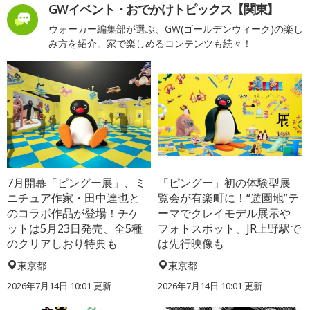
GWイベント・おでかけトピックス【関東】
ウォーカー編集部が選ぶ、GW(ゴールデンウィーク)の楽し
み方を紹介。家で楽しめるコンテンツも続々！
7月開幕「ピングー展」、ミ
「ピングー」初の体験型展
ニチュア作家・田中達也と
覧会が有楽町に！“遊園地”テ
のコラボ作品が登場！チケ
ーマでクレイモデル展示や
ットは5月23日発売、全5種
フォトスポット、JR上野駅で
のクリアしおり特典も
は先行映像も
東京都
東京都
2026年7月14日 10:01 更新
2026年7月14日 10:01 更新