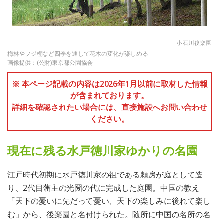
小石川後楽園
梅林やフジ棚など四季を通して花木の変化が楽しめる
画像提供：(公財)東京都公園協会
※ 本ページ記載の内容は2026年1月以前に取材した情報
が含まれております。
詳細を確認されたい場合には、直接施設へお問い合わせ
ください。
現在に残る水戸徳川家ゆかりの名園
江戸時代初期に水戸徳川家の祖である頼房が庭として造
り、2代目藩主の光圀の代に完成した庭園。中国の教え
「天下の憂いに先だって憂い、天下の楽しみに後れて楽し
む」から、後楽園と名付けられた。随所に中国の名所の名