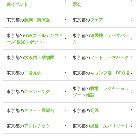
連イベント
示会
東京都の
演劇・講演会
東京都の
フェア
東京都の
GW(ゴールデンウィ
東京都の
遊園地・テーマパー
ーク)観光スポット
ク
東京都の
水族館・動物園
東京都の
フードテーマパーク
東京都の
工場見学
東京都の
キャンプ場・BBQ場
東京都の
牧場・レジャー＆リ
東京都の
グランピング
ゾート施設
東京都の
タワー・展望台
東京都の
公園
東京都の
アスレチック
東京都の
温泉・スパリゾート