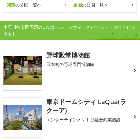
関東
の公園一覧へ
全国
の公園一覧へ
小石川後楽園周辺のGW(ゴールデンウィーク)イベント・おでかけス
ポット
野球殿堂博物館
日本初の野球専門博物館
東京ドームシティ LaQua(ラ
クーア)
エンターテインメント型融合商業施設