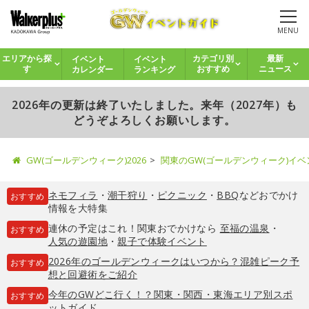
MENU
イベント
イベント
エリアから探
カテゴリ別
最新
カレンダー
ランキング
す
おすすめ
ニュース
2026年の更新は終了いたしました。来年（2027年）も
どうぞよろしくお願いします。
GW(ゴールデンウィーク)2026
関東のGW(ゴールデンウィーク)イ
ネモフィラ
・
潮干狩り
・
ピクニック
・
BBQ
などおでかけ
おすすめ
情報を大特集
連休の予定はこれ！関東おでかけなら
至福の温泉
・
おすすめ
人気の遊園地
・
親子で体験イベント
2026年のゴールデンウィークはいつから？混雑ピーク予
おすすめ
想と回避術をご紹介
今年のGWどこ行く！？関東・関西・東海エリア別スポ
おすすめ
ットガイド