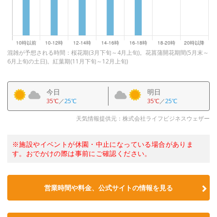
混雑が予想される時間：桜花期(3月下旬～4月上旬)。花菖蒲開花期間(5月末～
6月上旬の土日)。紅葉期(11月下旬～12月上旬)
今日
明日
35℃
／
25℃
35℃
／
25℃
天気情報提供元：株式会社ライフビジネスウェザー
※施設やイベントが休園・中止になっている場合がありま
す。おでかけの際は事前にご確認ください。
営業時間や料金、公式サイトの情報を見る