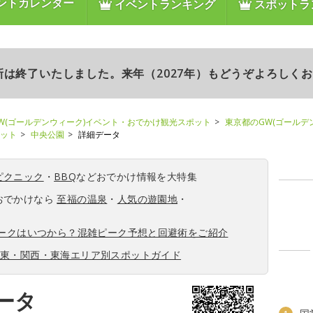
ントカレンダー
イベントランキング
スポットラ
更新は終了いたしました。来年（2027年）もどうぞよろしく
W(ゴールデンウィーク)イベント・おでかけ観光スポット
東京都のGW(ゴールデ
ポット
中央公園
詳細データ
ピクニック
・
BBQ
などおでかけ情報を大特集
おでかけなら
至福の温泉
・
人気の遊園地
・
ィークはいつから？混雑ピーク予想と回避術をご紹介
関東・関西・東海エリア別スポットガイド
ータ