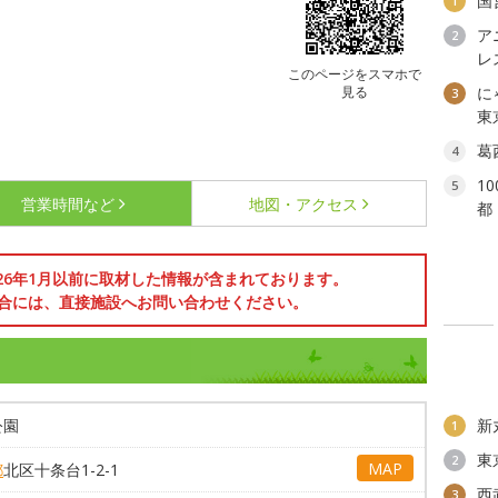
国
1
ア
2
レ
このページをスマホで
見る
に
3
東
葛
4
1
5
営業時間など
地図・アクセス
都
026年1月以前に取材した情報が含まれております。
合には、直接施設へお問い合わせください。
公園
新
1
東
2
MAP
都
北区十条台1-2-1
西
3