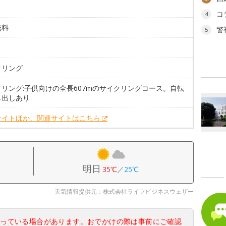
コ
4
無料
警
5
。
クリング
クリング:子供向けの全長607mのサイクリングコース。自転
し出しあり
サイトほか、関連サイトはこちら
明日
35℃
／
25℃
天気情報提供元：株式会社ライフビジネスウェザー
なっている場合があります。おでかけの際は事前にご確認