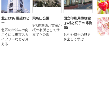
北とぴあ 展望ロビ
飛鳥山公園
国立印刷局博物館
ー
(お札と切手の博物
8代将軍徳川吉宗が
館)
北区の街並みの向
桜の名所として仕
こうには東京スカ
立てた公園
お札や切手の歴史
イツリーなどが見
を楽しく学ぶ
える