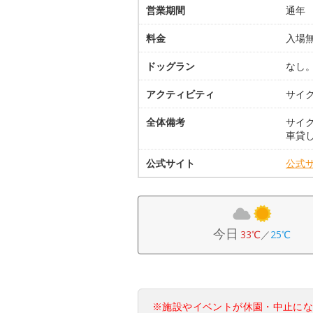
営業期間
通年
料金
入場
ドッグラン
なし
アクティビティ
サイ
全体備考
サイ
車貸
公式サイト
公式
今日
33℃
／
25℃
※施設やイベントが休園・中止に