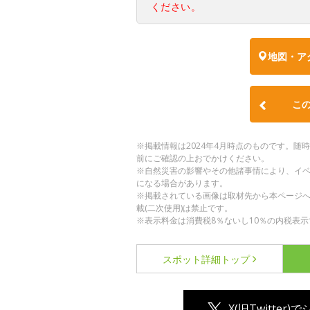
ください。
地図・ア
こ
※掲載情報は2024年4月時点のものです。
前にご確認の上おでかけください。
※自然災害の影響やその他諸事情により、イ
になる場合があります。
※掲載されている画像は取材先から本ページ
載(二次使用)は禁止です。
※表示料金は消費税8％ないし10％の内税表示
スポット詳細
トップ
X(旧Twitter)