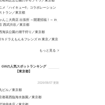
営昭和記念公園のネモフィラ／東京都
ニメ「ハイキュー!!」コラボレーション
ストラン／東京都
ゃんこ大商店 出張所 ～開運招福！～ in
京 西武渋谷／東京都
西海浜公園の潮干狩り／東京都
00％ドラえもん＆フレンズ in 東京／東京
もっと見る
GWの人気スポットランキング
【東京都】
2026/08/07 更新
丸ビル／東京都
京都葛西臨海水族園／東京都
武池袋本店／東京都