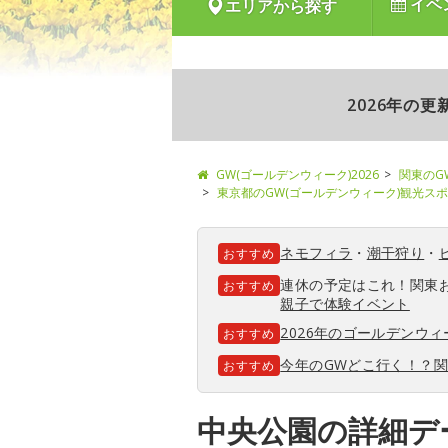
イベ
エリアから探す
2026年の
GW(ゴールデンウィーク)2026
関東のG
東京都のGW(ゴールデンウィーク)観光ス
ネモフィラ
・
潮干狩り
・
おすすめ
連休の予定はこれ！関東
おすすめ
親子で体験イベント
2026年のゴールデンウ
おすすめ
今年のGWどこ行く！？
おすすめ
中央公園の詳細デ