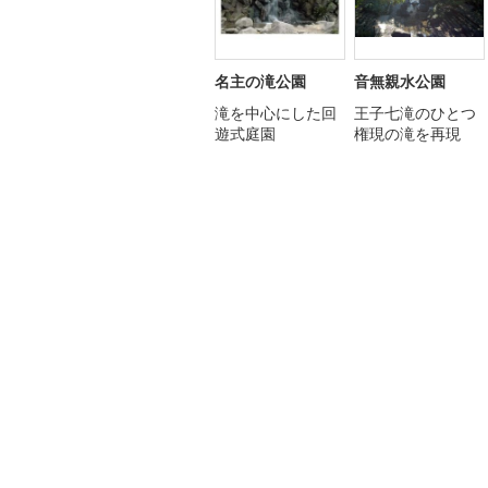
名主の滝公園
音無親水公園
滝を中心にした回
王子七滝のひとつ
遊式庭園
権現の滝を再現