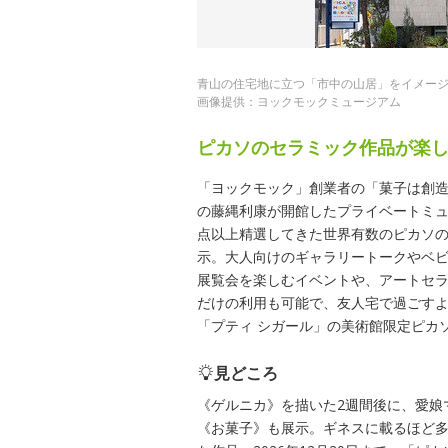
青山の住宅地に立つ「市中の山居」をイメー
画像提供：ヨックモックミュージアム
ピカソのセラミック作品が楽
「ヨックモック」創業者の「菓子は創
の藤縄利康が開館したプライベートミュ
点以上精選してきた世界有数のピカソの
示。大人向けのギャラリートークやベ
展覧会を楽しむイベントや、アートセ
だけの利用も可能で、友人宅で過ごす
「プティ シガール」の美術館限定ピカ
見どころ
《ゲルニカ》を描いた2週間後に、愛娘
《お菓子》も展示。ギネスに載るほど