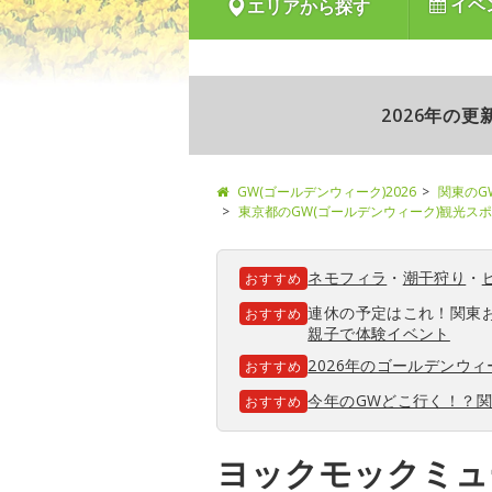
イベ
エリアから探す
2026年の
GW(ゴールデンウィーク)2026
関東のG
東京都のGW(ゴールデンウィーク)観光ス
ネモフィラ
・
潮干狩り
・
おすすめ
連休の予定はこれ！関東
おすすめ
親子で体験イベント
2026年のゴールデンウ
おすすめ
今年のGWどこ行く！？
おすすめ
ヨックモックミュ