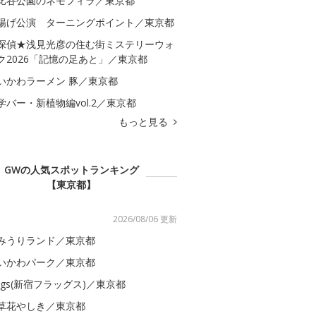
比谷公園のネモフィラ／東京都
揚げ公演 ターニングポイント／東京都
探偵★浅見光彦の住む街ミステリーウォ
ク2026「記憶の足あと」／東京都
いかわラーメン 豚／東京都
学バー・新植物編vol.2／東京都
もっと見る
GWの人気スポットランキング
【東京都】
2026/08/06 更新
みうりランド／東京都
いかわパーク／東京都
lags(新宿フラッグス)／東京都
草花やしき／東京都