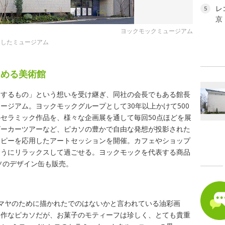
レ
5
京
ヨックモックミュージアム
ジしたミュージアム
しめる美術館
造するもの」という想いを受け継ぎ、同社の会長でもある館長
ージアム。ヨックモックグループとして30年以上かけて500
セラミック作品を、様々な企画展を通して毎回50点ほどを展
ビーカーツアーなど、ピカソの豊かで自由な発想が投影された
ラピーを応用したアートセッションを開催。カフェやショップ
ようにリラックスして過ごせる。ヨックモックを代表する商品
ソのデザイン缶も販売。
マヤのために描かれたでのはないかと言われている油彩画
多作なピカソだが、お菓子のモティーフは珍しく、とても貴重