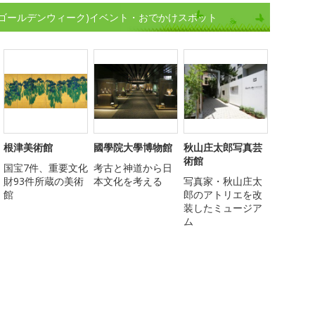
(ゴールデンウィーク)イベント・おでかけスポット
根津美術館
國學院大學博物館
秋山庄太郎写真芸
術館
国宝7件、重要文化
考古と神道から日
財93件所蔵の美術
本文化を考える
写真家・秋山庄太
館
郎のアトリエを改
装したミュージア
ム