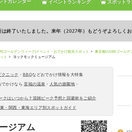
ントカレンダー
イベントランキング
スポットラ
更新は終了いたしました。来年（2027年）もどうぞよろしく
W(ゴールデンウィーク)イベント・おでかけ観光スポット
東京都のGW(ゴールデ
ポット
ヨックモックミュージアム
ピクニック
・
BBQ
などおでかけ情報を大特集
おでかけなら
至福の温泉
・
人気の遊園地
・
ィークはいつから？混雑ピーク予想と回避術をご紹介
関東・関西・東海エリア別スポットガイド
ージアム