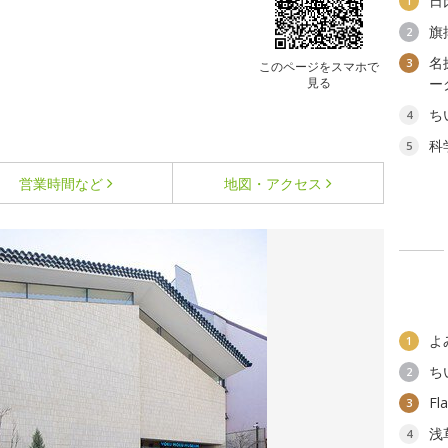
日
1
旗
2
名
3
このページをスマホで
見る
ー
ち
4
科
5
営業時間など
地図・アクセス
よ
1
ち
2
F
3
浅
4