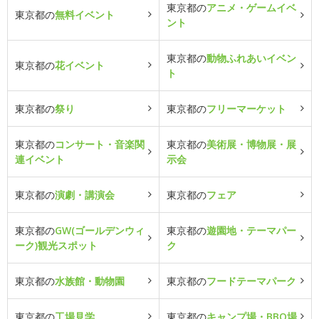
東京都の
アニメ・ゲームイベ
東京都の
無料イベント
ント
東京都の
動物ふれあいイベン
東京都の
花イベント
ト
東京都の
祭り
東京都の
フリーマーケット
東京都の
コンサート・音楽関
東京都の
美術展・博物展・展
連イベント
示会
東京都の
演劇・講演会
東京都の
フェア
東京都の
GW(ゴールデンウィ
東京都の
遊園地・テーマパー
ーク)観光スポット
ク
東京都の
水族館・動物園
東京都の
フードテーマパーク
東京都の
工場見学
東京都の
キャンプ場・BBQ場