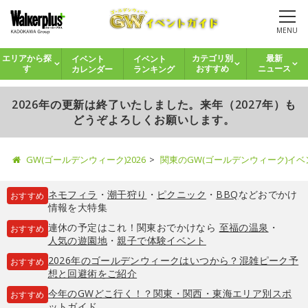
MENU
イベント
イベント
エリアから探
カテゴリ別
最新
カレンダー
ランキング
す
おすすめ
ニュース
2026年の更新は終了いたしました。来年（2027年）も
どうぞよろしくお願いします。
GW(ゴールデンウィーク)2026
関東のGW(ゴールデンウィーク)イ
ネモフィラ
・
潮干狩り
・
ピクニック
・
BBQ
などおでかけ
おすすめ
情報を大特集
連休の予定はこれ！関東おでかけなら
至福の温泉
・
おすすめ
人気の遊園地
・
親子で体験イベント
2026年のゴールデンウィークはいつから？混雑ピーク予
おすすめ
想と回避術をご紹介
今年のGWどこ行く！？関東・関西・東海エリア別スポ
おすすめ
ットガイド