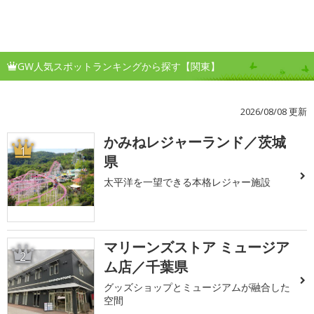
GW人気スポットランキングから探す【関東】
2026/08/08 更新
かみねレジャーランド／茨城
1
県
太平洋を一望できる本格レジャー施設
マリーンズストア ミュージア
2
ム店／千葉県
グッズショップとミュージアムが融合した
空間