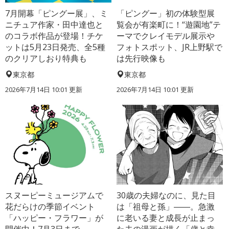
7月開幕「ピングー展」、ミ
「ピングー」初の体験型展
ニチュア作家・田中達也と
覧会が有楽町に！“遊園地”テ
のコラボ作品が登場！チケ
ーマでクレイモデル展示や
ットは5月23日発売、全5種
フォトスポット、JR上野駅で
のクリアしおり特典も
は先行映像も
東京都
東京都
2026年7月14日 10:01 更新
2026年7月14日 10:01 更新
スヌーピーミュージアムで
30歳の夫婦なのに、見た目
花だらけの季節イベント
は「祖母と孫」――。急激
「ハッピー・フラワー」が
に老いる妻と成長が止まっ