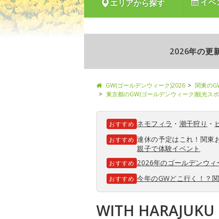
イベ
エリアから探す
2026年の
GW(ゴールデンウィーク)2026
関東のG
東京都のGW(ゴールデンウィーク)観光ス
ネモフィラ
・
潮干狩り
・
おすすめ
連休の予定はこれ！関東
おすすめ
親子で体験イベント
2026年のゴールデンウ
おすすめ
今年のGWどこ行く！？
おすすめ
WITH HARAJUK