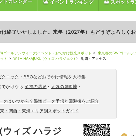
ントカレンダー
イベントランキング
スポットラ
更新は終了いたしました。来年（2027年）もどうぞよろしく
W(ゴールデンウィーク)イベント・おでかけ観光スポット
東京都のGW(ゴールデ
ポット
WITH HARAJUKU (ウィズ ハラジュク)
地図・アクセス
ピクニック
・
BBQ
などおでかけ情報を大特集
おでかけなら
至福の温泉
・
人気の遊園地
・
ィークはいつから？混雑ピーク予想と回避術をご紹介
関東・関西・東海エリア別スポットガイド
U (ウィズ ハラジ