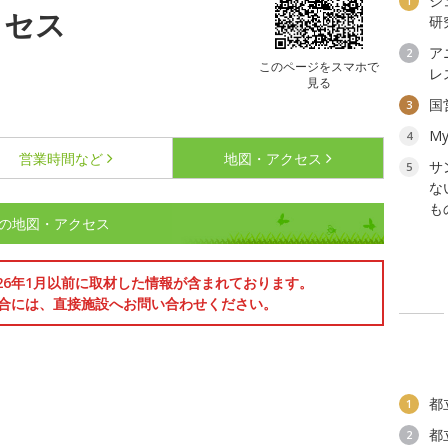
ジ
1
クセス
研
ア
2
このページをスマホで
レ
見る
国
3
My
4
営業時間など
地図・アクセス
サ
5
な
も
ュク)の地図・アクセス
026年1月以前に取材した情報が含まれております。
合には、直接施設へお問い合わせください。
都
1
都
2