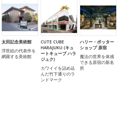
太田記念美術館
CUTE CUBE
ハリー・ポッター
HARAJUKU (キュ
ショップ 原宿
浮世絵の代表作を
ートキューブ ハラ
網羅する美術館
魔法の世界を体感
ジュク)
できる原宿の新名
カワイイを詰め込
所
んだ竹下通りのラ
ンドマーク