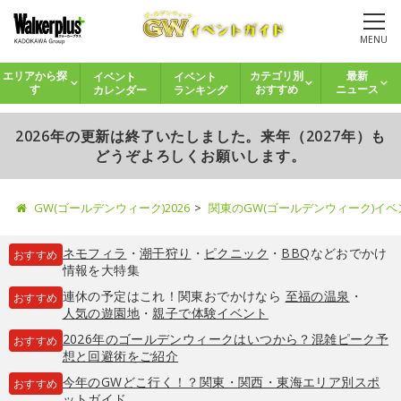
MENU
イベント
イベント
エリアから探
カテゴリ別
最新
カレンダー
ランキング
す
おすすめ
ニュース
2026年の更新は終了いたしました。来年（2027年）も
どうぞよろしくお願いします。
GW(ゴールデンウィーク)2026
関東のGW(ゴールデンウィーク)イ
ネモフィラ
・
潮干狩り
・
ピクニック
・
BBQ
などおでかけ
おすすめ
情報を大特集
連休の予定はこれ！関東おでかけなら
至福の温泉
・
おすすめ
人気の遊園地
・
親子で体験イベント
2026年のゴールデンウィークはいつから？混雑ピーク予
おすすめ
想と回避術をご紹介
今年のGWどこ行く！？関東・関西・東海エリア別スポ
おすすめ
ットガイド