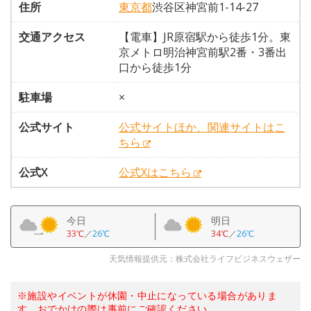
住所
東京都
渋谷区神宮前1-14-27
交通アクセス
【電車】JR原宿駅から徒歩1分。東
京メトロ明治神宮前駅2番・3番出
口から徒歩1分
駐車場
×
公式サイト
公式サイトほか、関連サイトはこ
ちら
公式X
公式Xはこちら
今日
明日
33℃
／
26℃
34℃
／
26℃
天気情報提供元：株式会社ライフビジネスウェザー
※施設やイベントが休園・中止になっている場合がありま
す。おでかけの際は事前にご確認ください。