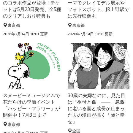
のコラボ作品が登場！チケ
ーマでクレイモデル展示や
ットは5月23日発売、全5種
フォトスポット、JR上野駅で
のクリアしおり特典も
は先行映像も
東京都
東京都
2026年7月14日 10:01 更新
2026年7月14日 10:01 更新
スヌーピーミュージアムで
30歳の夫婦なのに、見た目
花だらけの季節イベント
は「祖母と孫」――。急激
「ハッピー・フラワー」が
に老いる妻と成長が止まっ
開催中！7月3日まで
た夫の漫画が描く「歳と幸
せ」
東京都
全国