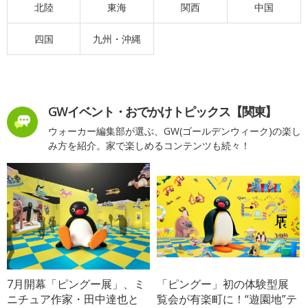
北陸
東海
関西
中国
四国
九州・沖縄
GWイベント・おでかけトピックス【関東】
ウォーカー編集部が選ぶ、GW(ゴールデンウィーク)の楽し
み方を紹介。家で楽しめるコンテンツも続々！
7月開幕「ピングー展」、ミ
「ピングー」初の体験型展
ニチュア作家・田中達也と
覧会が有楽町に！“遊園地”テ