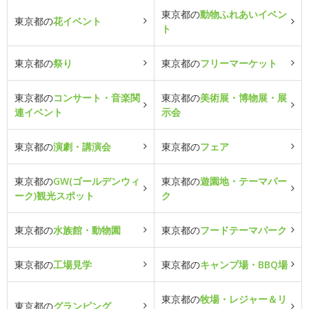
東京都の
動物ふれあいイベン
東京都の
花イベント
ト
東京都の
祭り
東京都の
フリーマーケット
東京都の
コンサート・音楽関
東京都の
美術展・博物展・展
連イベント
示会
東京都の
演劇・講演会
東京都の
フェア
東京都の
GW(ゴールデンウィ
東京都の
遊園地・テーマパー
ーク)観光スポット
ク
東京都の
水族館・動物園
東京都の
フードテーマパーク
東京都の
工場見学
東京都の
キャンプ場・BBQ場
東京都の
牧場・レジャー＆リ
東京都の
グランピング