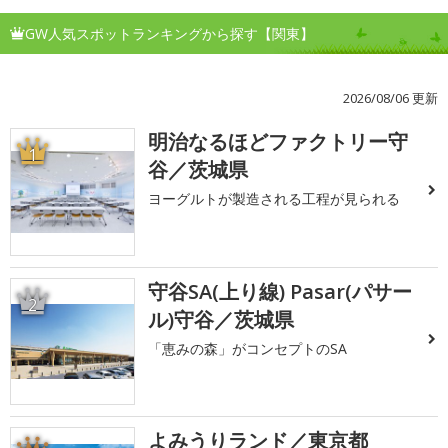
GW人気スポットランキングから探す【関東】
2026/08/06 更新
明治なるほどファクトリー守
1
谷／茨城県
ヨーグルトが製造される工程が見られる
守谷SA(上り線) Pasar(パサー
2
ル)守谷／茨城県
「恵みの森」がコンセプトのSA
よみうりランド／東京都