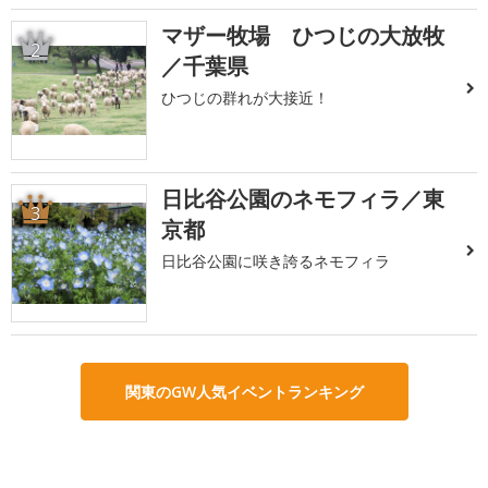
マザー牧場 ひつじの大放牧
2
／千葉県
ひつじの群れが大接近！
日比谷公園のネモフィラ／東
3
京都
日比谷公園に咲き誇るネモフィラ
関東のGW人気イベントランキング