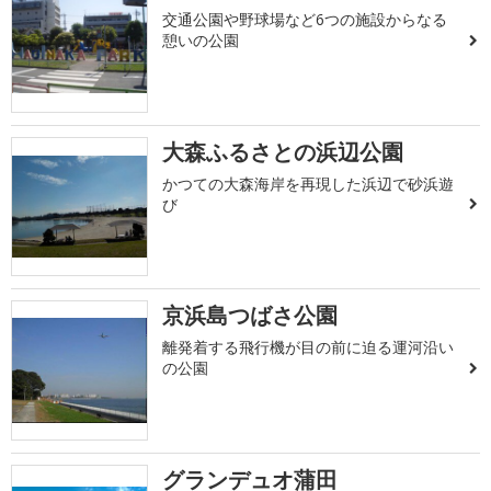
交通公園や野球場など6つの施設からなる
憩いの公園
大森ふるさとの浜辺公園
かつての大森海岸を再現した浜辺で砂浜遊
び
京浜島つばさ公園
離発着する飛行機が目の前に迫る運河沿い
の公園
グランデュオ蒲田