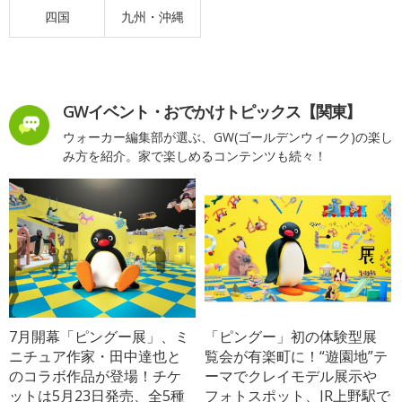
四国
九州・沖縄
GWイベント・おでかけトピックス【関東】
ウォーカー編集部が選ぶ、GW(ゴールデンウィーク)の楽し
み方を紹介。家で楽しめるコンテンツも続々！
7月開幕「ピングー展」、ミ
「ピングー」初の体験型展
ニチュア作家・田中達也と
覧会が有楽町に！“遊園地”テ
のコラボ作品が登場！チケ
ーマでクレイモデル展示や
ットは5月23日発売、全5種
フォトスポット、JR上野駅で