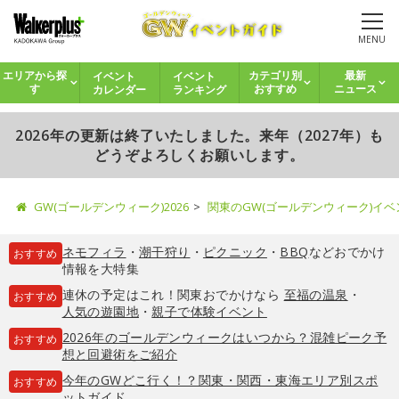
MENU
イベント
イベント
エリアから探
カテゴリ別
最新
カレンダー
ランキング
す
おすすめ
ニュース
2026年の更新は終了いたしました。来年（2027年）も
どうぞよろしくお願いします。
GW(ゴールデンウィーク)2026
関東のGW(ゴールデンウィーク)イ
ネモフィラ
・
潮干狩り
・
ピクニック
・
BBQ
などおでかけ
おすすめ
情報を大特集
連休の予定はこれ！関東おでかけなら
至福の温泉
・
おすすめ
人気の遊園地
・
親子で体験イベント
2026年のゴールデンウィークはいつから？混雑ピーク予
おすすめ
想と回避術をご紹介
今年のGWどこ行く！？関東・関西・東海エリア別スポ
おすすめ
ットガイド