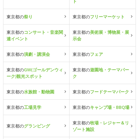
ト
東京都の
祭り
東京都の
フリーマーケット
東京都の
コンサート・音楽関
東京都の
美術展・博物展・展
連イベント
示会
東京都の
演劇・講演会
東京都の
フェア
東京都の
GW(ゴールデンウィ
東京都の
遊園地・テーマパー
ーク)観光スポット
ク
東京都の
水族館・動物園
東京都の
フードテーマパーク
東京都の
工場見学
東京都の
キャンプ場・BBQ場
東京都の
牧場・レジャー＆リ
東京都の
グランピング
ゾート施設