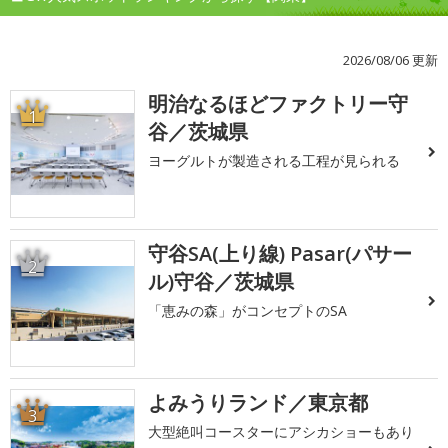
2026/08/06 更新
明治なるほどファクトリー守
1
谷／茨城県
ヨーグルトが製造される工程が見られる
守谷SA(上り線) Pasar(パサー
2
ル)守谷／茨城県
「恵みの森」がコンセプトのSA
よみうりランド／東京都
3
大型絶叫コースターにアシカショーもあり