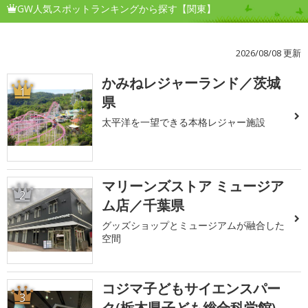
GW人気スポットランキングから探す【関東】
2026/08/08 更新
かみねレジャーランド／茨城
1
県
太平洋を一望できる本格レジャー施設
マリーンズストア ミュージア
2
ム店／千葉県
グッズショップとミュージアムが融合した
空間
コジマ子どもサイエンスパー
3
ク(栃木県子ども総合科学館)