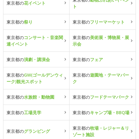
東京都の
花イベント
ト
東京都の
祭り
東京都の
フリーマーケット
東京都の
コンサート・音楽関
東京都の
美術展・博物展・展
連イベント
示会
東京都の
演劇・講演会
東京都の
フェア
東京都の
GW(ゴールデンウィ
東京都の
遊園地・テーマパー
ーク)観光スポット
ク
東京都の
水族館・動物園
東京都の
フードテーマパーク
東京都の
工場見学
東京都の
キャンプ場・BBQ場
東京都の
牧場・レジャー＆リ
東京都の
グランピング
ゾート施設