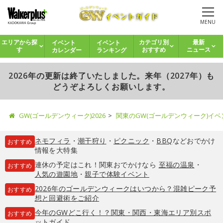
MENU
イベント
イベント
エリアから探
カテゴリ別
最新
カレンダー
ランキング
す
おすすめ
ニュース
2026年の更新は終了いたしました。来年（2027年）も
どうぞよろしくお願いします。
GW(ゴールデンウィーク)2026
関東のGW(ゴールデンウィーク)イ
ネモフィラ
・
潮干狩り
・
ピクニック
・
BBQ
などおでかけ
おすすめ
情報を大特集
連休の予定はこれ！関東おでかけなら
至福の温泉
・
おすすめ
人気の遊園地
・
親子で体験イベント
2026年のゴールデンウィークはいつから？混雑ピーク予
おすすめ
想と回避術をご紹介
今年のGWどこ行く！？関東・関西・東海エリア別スポ
おすすめ
ットガイド