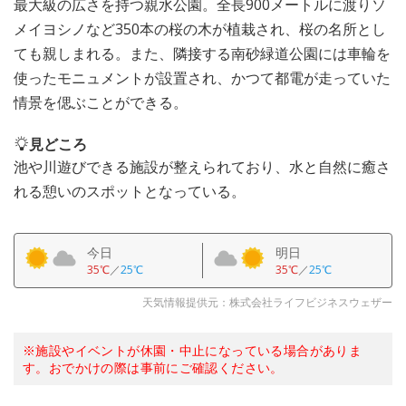
最大級の広さを持つ親水公園。全長900メートルに渡りソ
メイヨシノなど350本の桜の木が植栽され、桜の名所とし
ても親しまれる。また、隣接する南砂緑道公園には車輪を
使ったモニュメントが設置され、かつて都電が走っていた
情景を偲ぶことができる。
見どころ
池や川遊びできる施設が整えられており、水と自然に癒さ
れる憩いのスポットとなっている。
今日
明日
35℃
／
25℃
35℃
／
25℃
天気情報提供元：株式会社ライフビジネスウェザー
※施設やイベントが休園・中止になっている場合がありま
す。おでかけの際は事前にご確認ください。