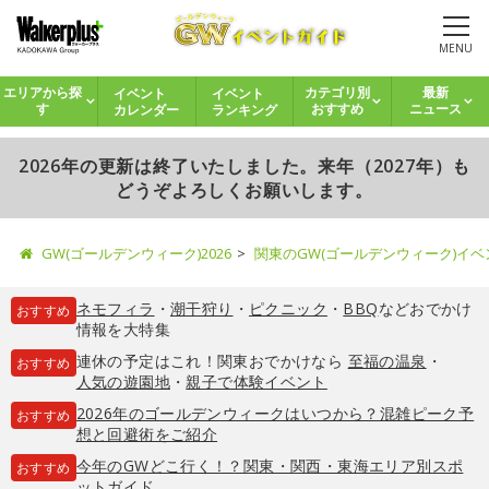
MENU
イベント
イベント
エリアから探
カテゴリ別
最新
カレンダー
ランキング
す
おすすめ
ニュース
2026年の更新は終了いたしました。来年（2027年）も
どうぞよろしくお願いします。
GW(ゴールデンウィーク)2026
関東のGW(ゴールデンウィーク)イ
ネモフィラ
・
潮干狩り
・
ピクニック
・
BBQ
などおでかけ
おすすめ
情報を大特集
連休の予定はこれ！関東おでかけなら
至福の温泉
・
おすすめ
人気の遊園地
・
親子で体験イベント
2026年のゴールデンウィークはいつから？混雑ピーク予
おすすめ
想と回避術をご紹介
今年のGWどこ行く！？関東・関西・東海エリア別スポ
おすすめ
ットガイド