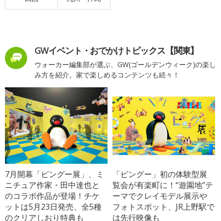
GWイベント・おでかけトピックス【関東】
ウォーカー編集部が選ぶ、GW(ゴールデンウィーク)の楽し
み方を紹介。家で楽しめるコンテンツも続々！
7月開幕「ピングー展」、ミ
「ピングー」初の体験型展
ニチュア作家・田中達也と
覧会が有楽町に！“遊園地”テ
のコラボ作品が登場！チケ
ーマでクレイモデル展示や
ットは5月23日発売、全5種
フォトスポット、JR上野駅で
のクリアしおり特典も
は先行映像も