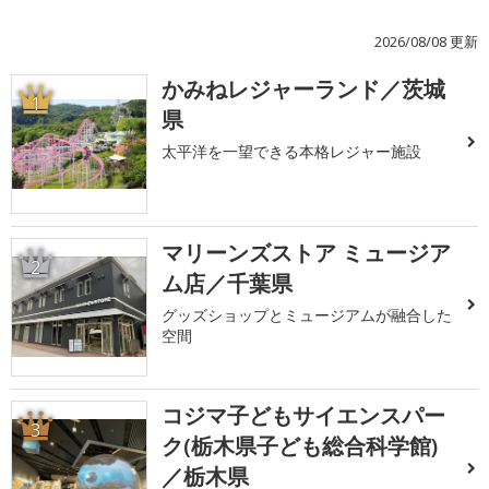
2026/08/08 更新
かみねレジャーランド／茨城
1
県
太平洋を一望できる本格レジャー施設
マリーンズストア ミュージア
2
ム店／千葉県
グッズショップとミュージアムが融合した
空間
コジマ子どもサイエンスパー
3
ク(栃木県子ども総合科学館)
／栃木県