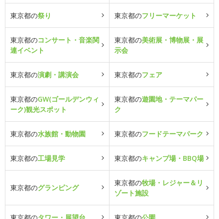
東京都の
祭り
東京都の
フリーマーケット
東京都の
コンサート・音楽関
東京都の
美術展・博物展・展
連イベント
示会
東京都の
演劇・講演会
東京都の
フェア
東京都の
GW(ゴールデンウィ
東京都の
遊園地・テーマパー
ーク)観光スポット
ク
東京都の
水族館・動物園
東京都の
フードテーマパーク
東京都の
工場見学
東京都の
キャンプ場・BBQ場
東京都の
牧場・レジャー＆リ
東京都の
グランピング
ゾート施設
東京都の
タワー・展望台
東京都の
公園