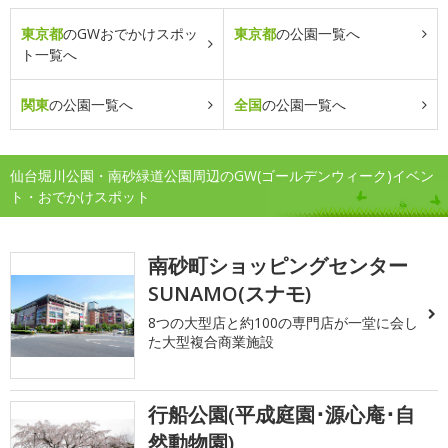
東京都
のGWおでかけスポッ
東京都
の公園一覧へ
ト一覧へ
関東
の公園一覧へ
全国
の公園一覧へ
仙台堀川公園・南砂緑道公園周辺のGW(ゴールデンウィーク)イベン
ト・おでかけスポット
南砂町ショッピングセンター
SUNAMO(スナモ)
8つの大型店と約100の専門店が一堂に会し
た大型複合商業施設
行船公園(平成庭園･源心庵･自
然動物園)