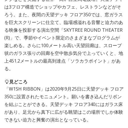
は3フロア構造でショップやカフェ、レストランなどがそ
ろう。また、夜間の天望デッキ フロア350では、窓ガラス
を巨大スクリーンに仕立て、臨場感溢れる音響と迫力のあ
る映像を投影する演出空間「SKYTREE ROUND THEATER
(R)」で、季節やイベント限定のさまざまなプログラムが
楽しめる。さらに100メートル高い天望回廊は、スロープ
状のガラス張りの回廊を空中散歩気分で上っていくと、地
上451.2メートルの最高到達点「ソラカラポイント」があ
る。
見どころ
「W1SH RIBBON」は2020年9月25日に天望デッキ フロア
350に設置されたモニュメント。願いを書き込んだリボン
を結ぶことができる。天望デッキ フロア340にはガラス床
があり、足元から真下に広がる眺望はこの場所でしか体験
できない迫力と興奮の演出となっている。