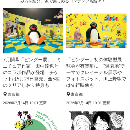
み方を紹介。家で楽しめるコンテンツも続々！
7月開幕「ピングー展」、ミ
「ピングー」初の体験型展
ニチュア作家・田中達也と
覧会が有楽町に！“遊園地”テ
のコラボ作品が登場！チケ
ーマでクレイモデル展示や
ットは5月23日発売、全5種
フォトスポット、JR上野駅で
のクリアしおり特典も
は先行映像も
東京都
東京都
2026年7月14日 10:01 更新
2026年7月14日 10:01 更新