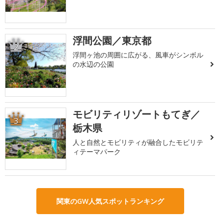
浮間公園／東京都
2
浮間ヶ池の周囲に広がる、風車がシンボル
の水辺の公園
モビリティリゾートもてぎ／
3
栃木県
人と自然とモビリティが融合したモビリテ
ィテーマパーク
関東のGW人気スポットランキング