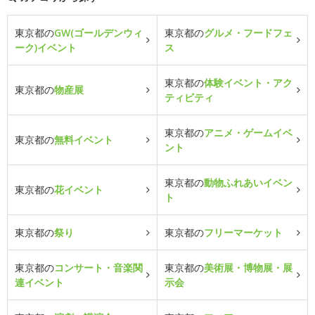
東京都の
GW(ゴールデンウィ
東京都の
グルメ・フードフェ
ーク)イベント
ス
東京都の
体験イベント・アク
東京都の
物産展
ティビティ
東京都の
アニメ・ゲームイベ
東京都の
無料イベント
ント
東京都の
動物ふれあいイベン
東京都の
花イベント
ト
東京都の
祭り
東京都の
フリーマーケット
東京都の
コンサート・音楽関
東京都の
美術展・博物展・展
連イベント
示会