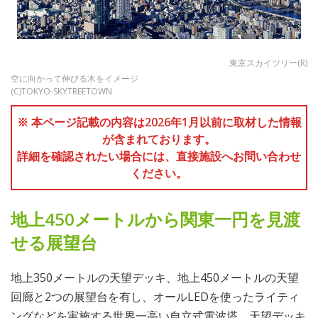
東京スカイツリー(R)
空に向かって伸びる木をイメージ
(C)TOKYO-SKYTREETOWN
※ 本ページ記載の内容は2026年1月以前に取材した情報
が含まれております。
詳細を確認されたい場合には、直接施設へお問い合わせ
ください。
地上450メートルから関東一円を見渡
せる展望台
地上350メートルの天望デッキ、地上450メートルの天望
回廊と2つの展望台を有し、オールLEDを使ったライティ
ングなどを実施する世界一高い自立式電波塔。天望デッキ