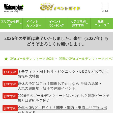
MENU
イベント
イベント
エリアから探
カテゴリ別
最新
カレンダー
ランキング
す
おすすめ
ニュース
2026年の更新は終了いたしました。来年（2027年）も
どうぞよろしくお願いします。
GW(ゴールデンウィーク)2026
関東のGW(ゴールデンウィーク)イ
ネモフィラ
・
潮干狩り
・
ピクニック
・
BBQ
などおでかけ
おすすめ
情報を大特集
連休の予定はこれ！関東おでかけなら
至福の温泉
・
おすすめ
人気の遊園地
・
親子で体験イベント
2026年のゴールデンウィークはいつから？混雑ピーク予
おすすめ
想と回避術をご紹介
今年のGWどこ行く！？関東・関西・東海エリア別スポ
おすすめ
ットガイド