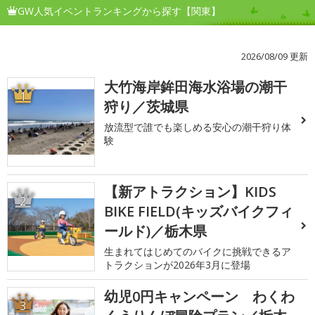
GW人気イベントランキングから探す【関東】
2026/08/09 更新
大竹海岸鉾田海水浴場の潮干
1
狩り／茨城県
放流型で誰でも楽しめる安心の潮干狩り体
験
【新アトラクション】KIDS
2
BIKE FIELD(キッズバイクフィ
ールド)／栃木県
生まれてはじめてのバイクに挑戦できるア
トラクションが2026年3月に登場
幼児0円キャンペーン わくわ
3