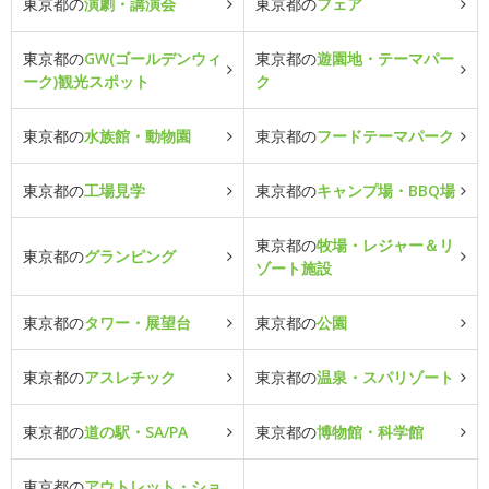
東京都の
演劇・講演会
東京都の
フェア
東京都の
GW(ゴールデンウィ
東京都の
遊園地・テーマパー
ーク)観光スポット
ク
東京都の
水族館・動物園
東京都の
フードテーマパーク
東京都の
工場見学
東京都の
キャンプ場・BBQ場
東京都の
牧場・レジャー＆リ
東京都の
グランピング
ゾート施設
東京都の
タワー・展望台
東京都の
公園
東京都の
アスレチック
東京都の
温泉・スパリゾート
東京都の
道の駅・SA/PA
東京都の
博物館・科学館
東京都の
アウトレット・ショ