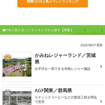
関東のGW人気イベントランキング
GW人気スポットランキングから探す【関東】
2026/08/07 更新
かみねレジャーランド／茨城
1
県
太平洋を一望できる本格レジャー施設
AGF関東／群馬県
2
スティックコーヒーなどの製造工程を間近
で見学