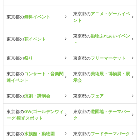
東京都の
アニメ・ゲームイベ
東京都の
無料イベント
ント
東京都の
動物ふれあいイベン
東京都の
花イベント
ト
東京都の
祭り
東京都の
フリーマーケット
東京都の
コンサート・音楽関
東京都の
美術展・博物展・展
連イベント
示会
東京都の
演劇・講演会
東京都の
フェア
東京都の
GW(ゴールデンウィ
東京都の
遊園地・テーマパー
ーク)観光スポット
ク
東京都の
水族館・動物園
東京都の
フードテーマパーク