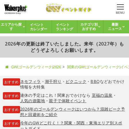
MENU
イベント
イベント
エリアから探
カテゴリ別
最新
カレンダー
ランキング
す
おすすめ
ニュース
2026年の更新は終了いたしました。来年（2027年）も
どうぞよろしくお願いします。
GW(ゴールデンウィーク)2026
関東のGW(ゴールデンウィーク)イ
ネモフィラ
・
潮干狩り
・
ピクニック
・
BBQ
などおでかけ
おすすめ
情報を大特集
連休の予定はこれ！関東おでかけなら
至福の温泉
・
おすすめ
人気の遊園地
・
親子で体験イベント
2026年のゴールデンウィークはいつから？混雑ピーク予
おすすめ
想と回避術をご紹介
今年のGWどこ行く！？関東・関西・東海エリア別スポ
おすすめ
ットガイド