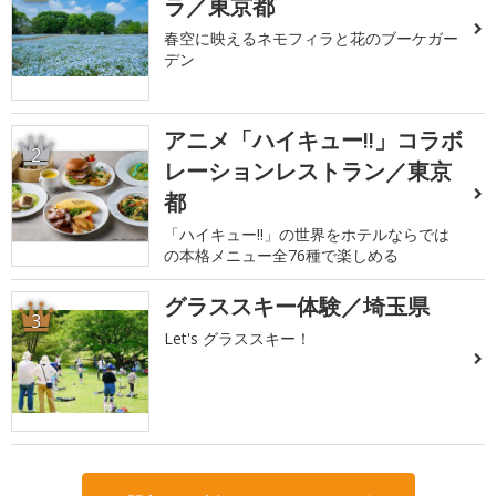
ラ／東京都
春空に映えるネモフィラと花のブーケガー
デン
アニメ「ハイキュー!!」コラボ
2
レーションレストラン／東京
都
「ハイキュー!!」の世界をホテルならでは
の本格メニュー全76種で楽しめる
グラススキー体験／埼玉県
3
Let's グラススキー！