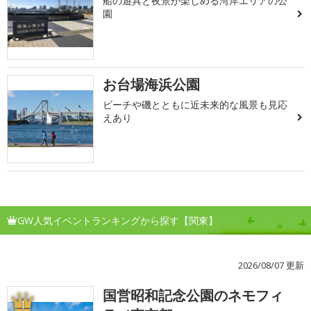
船の遊具と夜景が楽しめる湾岸エリアの公
園
お台場海浜公園
ビーチや磯とともに近未来的な風景も見応
えあり
GW人気イベントランキングから探す【関東】
2026/08/07 更新
国営昭和記念公園のネモフィ
1