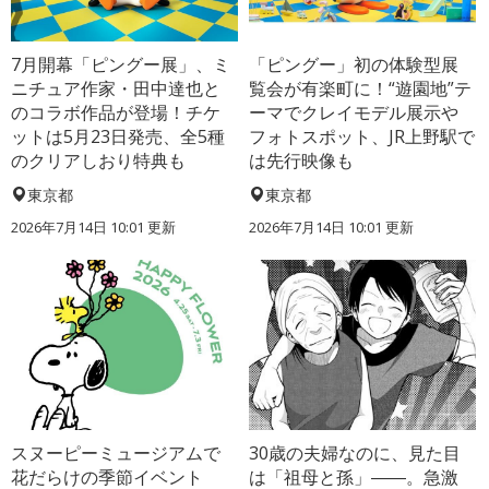
7月開幕「ピングー展」、ミ
「ピングー」初の体験型展
ニチュア作家・田中達也と
覧会が有楽町に！“遊園地”テ
のコラボ作品が登場！チケ
ーマでクレイモデル展示や
ットは5月23日発売、全5種
フォトスポット、JR上野駅で
のクリアしおり特典も
は先行映像も
東京都
東京都
2026年7月14日 10:01 更新
2026年7月14日 10:01 更新
スヌーピーミュージアムで
30歳の夫婦なのに、見た目
花だらけの季節イベント
は「祖母と孫」――。急激