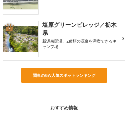
塩原グリーンビレッジ／栃木
3
県
新源泉開湯、2種類の源泉を満喫できるキ
ャンプ場
関東のGW人気スポットランキング
おすすめ情報