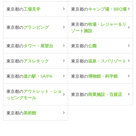
東京都の
工場見学
東京都の
キャンプ場・BBQ場
東京都の
牧場・レジャー＆リ
東京都の
グランピング
ゾート施設
東京都の
タワー・展望台
東京都の
公園
東京都の
アスレチック
東京都の
温泉・スパリゾート
東京都の
道の駅・SA/PA
東京都の
博物館・科学館
東京都の
アウトレット・ショ
東京都の
商業施設・百貨店
ッピングモール
東京都の
美術館