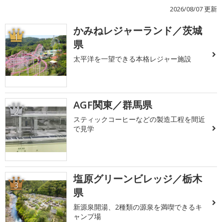
2026/08/07 更新
かみねレジャーランド／茨城
1
県
太平洋を一望できる本格レジャー施設
AGF関東／群馬県
2
スティックコーヒーなどの製造工程を間近
で見学
塩原グリーンビレッジ／栃木
3
県
新源泉開湯、2種類の源泉を満喫できるキ
ャンプ場