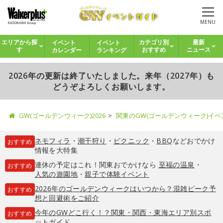
MENU
イベント
イベント
エリアから探
カテゴリ別
最新
カレンダー
ランキング
す
おすすめ
ニュース
2026年の更新は終了いたしました。来年（2027年）も
どうぞよろしくお願いします。
GW(ゴールデンウィーク)2026
関東のGW(ゴールデンウィーク)イ
ネモフィラ
・
潮干狩り
・
ピクニック
・
BBQ
などおでかけ
おすすめ
情報を大特集
連休の予定はこれ！関東おでかけなら
至福の温泉
・
おすすめ
人気の遊園地
・
親子で体験イベント
2026年のゴールデンウィークはいつから？混雑ピーク予
おすすめ
想と回避術をご紹介
今年のGWどこ行く！？関東・関西・東海エリア別スポ
おすすめ
ットガイド