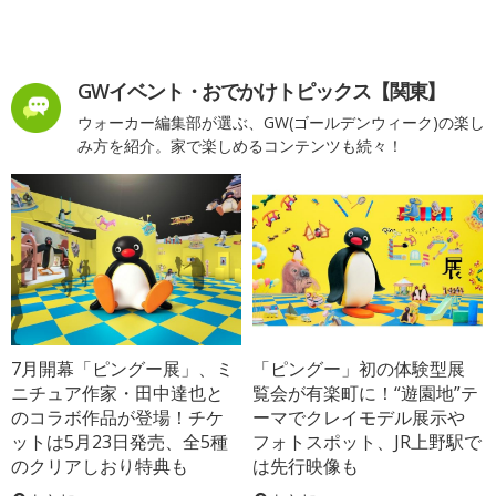
GWイベント・おでかけトピックス【関東】
ウォーカー編集部が選ぶ、GW(ゴールデンウィーク)の楽し
み方を紹介。家で楽しめるコンテンツも続々！
7月開幕「ピングー展」、ミ
「ピングー」初の体験型展
ニチュア作家・田中達也と
覧会が有楽町に！“遊園地”テ
のコラボ作品が登場！チケ
ーマでクレイモデル展示や
ットは5月23日発売、全5種
フォトスポット、JR上野駅で
のクリアしおり特典も
は先行映像も