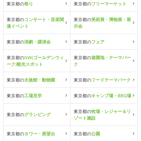
東京都の
祭り
東京都の
フリーマーケット
東京都の
コンサート・音楽関
東京都の
美術展・博物展・展
連イベント
示会
東京都の
演劇・講演会
東京都の
フェア
東京都の
GW(ゴールデンウィ
東京都の
遊園地・テーマパー
ーク)観光スポット
ク
東京都の
水族館・動物園
東京都の
フードテーマパーク
東京都の
工場見学
東京都の
キャンプ場・BBQ場
東京都の
牧場・レジャー＆リ
東京都の
グランピング
ゾート施設
東京都の
タワー・展望台
東京都の
公園