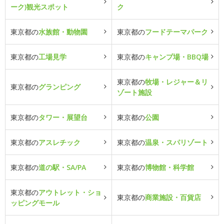
ーク)観光スポット
ク
東京都の
水族館・動物園
東京都の
フードテーマパーク
東京都の
工場見学
東京都の
キャンプ場・BBQ場
東京都の
牧場・レジャー＆リ
東京都の
グランピング
ゾート施設
東京都の
タワー・展望台
東京都の
公園
東京都の
アスレチック
東京都の
温泉・スパリゾート
東京都の
道の駅・SA/PA
東京都の
博物館・科学館
東京都の
アウトレット・ショ
東京都の
商業施設・百貨店
ッピングモール