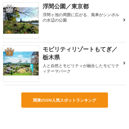
浮間公園／東京都
2
浮間ヶ池の周囲に広がる、風車がシンボル
の水辺の公園
モビリティリゾートもてぎ／
3
栃木県
人と自然とモビリティが融合したモビリテ
ィテーマパーク
関東のGW人気スポットランキング