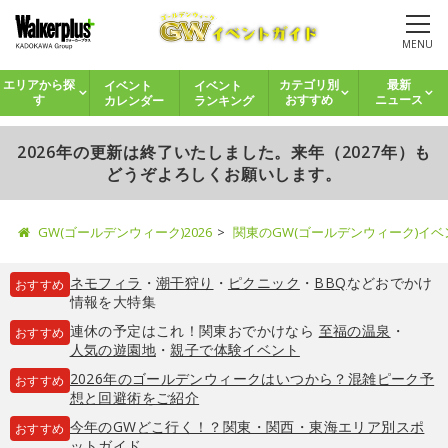
MENU
イベント
イベント
エリアから探
カテゴリ別
最新
カレンダー
ランキング
す
おすすめ
ニュース
2026年の更新は終了いたしました。来年（2027年）も
どうぞよろしくお願いします。
GW(ゴールデンウィーク)2026
関東のGW(ゴールデンウィーク)イ
ネモフィラ
・
潮干狩り
・
ピクニック
・
BBQ
などおでかけ
おすすめ
情報を大特集
連休の予定はこれ！関東おでかけなら
至福の温泉
・
おすすめ
人気の遊園地
・
親子で体験イベント
2026年のゴールデンウィークはいつから？混雑ピーク予
おすすめ
想と回避術をご紹介
今年のGWどこ行く！？関東・関西・東海エリア別スポ
おすすめ
ットガイド