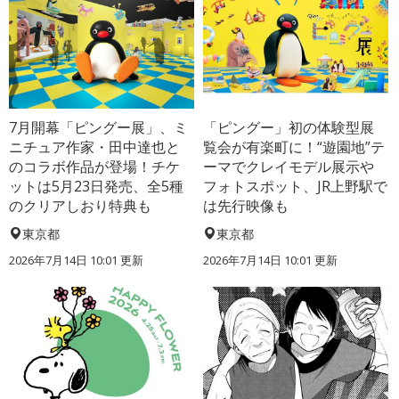
7月開幕「ピングー展」、ミ
「ピングー」初の体験型展
ニチュア作家・田中達也と
覧会が有楽町に！“遊園地”テ
のコラボ作品が登場！チケ
ーマでクレイモデル展示や
ットは5月23日発売、全5種
フォトスポット、JR上野駅で
のクリアしおり特典も
は先行映像も
東京都
東京都
2026年7月14日 10:01 更新
2026年7月14日 10:01 更新