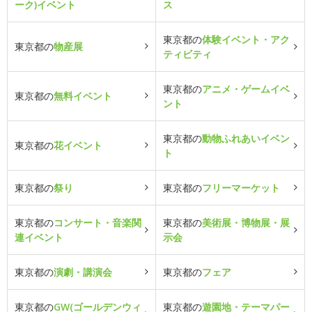
ーク)イベント
ス
東京都の
体験イベント・アク
東京都の
物産展
ティビティ
東京都の
アニメ・ゲームイベ
東京都の
無料イベント
ント
東京都の
動物ふれあいイベン
東京都の
花イベント
ト
東京都の
祭り
東京都の
フリーマーケット
東京都の
コンサート・音楽関
東京都の
美術展・博物展・展
連イベント
示会
東京都の
演劇・講演会
東京都の
フェア
東京都の
GW(ゴールデンウィ
東京都の
遊園地・テーマパー