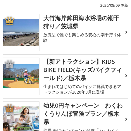
2026/08/09 更新
大竹海岸鉾田海水浴場の潮干
1
狩り／茨城県
放流型で誰でも楽しめる安心の潮干狩り体
験
【新アトラクション】KIDS
2
BIKE FIELD(キッズバイクフィ
ールド)／栃木県
生まれてはじめてのバイクに挑戦できるア
トラクションが2026年3月に登場
幼児0円キャンペーン わくわ
3
くうりんぼ冒険プラン／栃木
県
幼児0円キャンペーンが開催「わくわくう