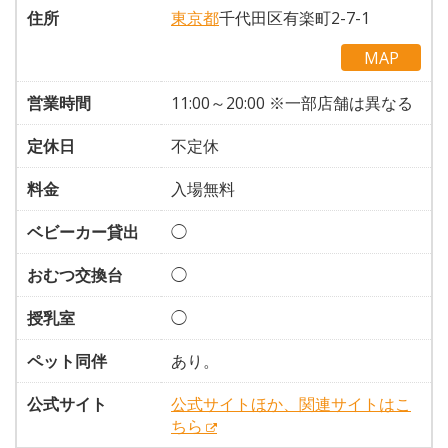
住所
東京都
千代田区有楽町2-7-1
MAP
営業時間
11:00～20:00 ※一部店舗は異なる
定休日
不定休
料金
入場無料
ベビーカー貸出
◯
おむつ交換台
◯
授乳室
◯
ペット同伴
あり。
公式サイト
公式サイトほか、関連サイトはこ
ちら