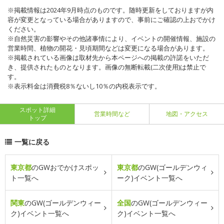
※掲載情報は2024年9月時点のものです。随時更新をしておりますが内
容が変更となっている場合がありますので、事前にご確認の上おでかけ
ください。
※自然災害の影響やその他諸事情により、イベントの開催情報、施設の
営業時間、植物の開花・見頃期間などは変更になる場合があります。
※掲載されている画像は取材先から本ページへの掲載の許諾をいただ
き、提供されたものとなります。画像の無断転載(二次使用)は禁止で
す。
※表示料金は消費税8％ないし10％の内税表示です。
スポット詳細
営業時間など
地図・アクセス
トップ
一覧に戻る
東京都
のGWおでかけスポッ
東京都
のGW(ゴールデンウィ
ト一覧へ
ーク)イベント一覧へ
関東
のGW(ゴールデンウィー
全国
のGW(ゴールデンウィー
ク)イベント一覧へ
ク)イベント一覧へ