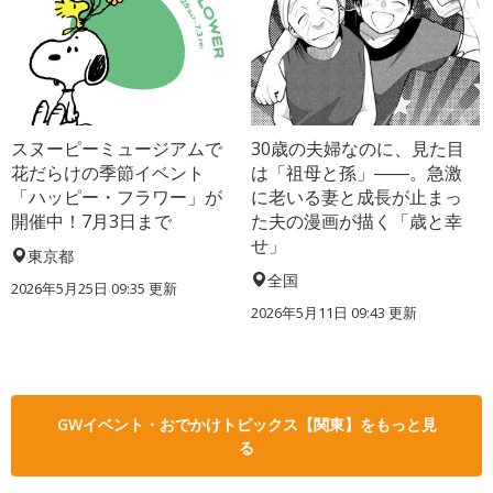
スヌーピーミュージアムで
30歳の夫婦なのに、見た目
花だらけの季節イベント
は「祖母と孫」――。急激
「ハッピー・フラワー」が
に老いる妻と成長が止まっ
開催中！7月3日まで
た夫の漫画が描く「歳と幸
せ」
東京都
全国
2026年5月25日 09:35 更新
2026年5月11日 09:43 更新
GWイベント・おでかけトピックス【関東】をもっと見
る