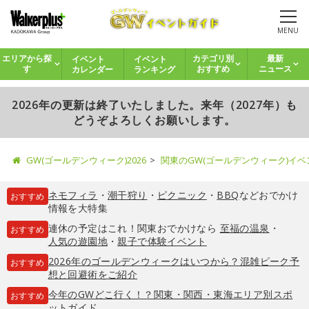
MENU
イベント
イベント
エリアから探
カテゴリ別
最新
カレンダー
ランキング
す
おすすめ
ニュース
2026年の更新は終了いたしました。来年（2027年）も
どうぞよろしくお願いします。
GW(ゴールデンウィーク)2026
関東のGW(ゴールデンウィーク)イ
ネモフィラ
・
潮干狩り
・
ピクニック
・
BBQ
などおでかけ
おすすめ
情報を大特集
連休の予定はこれ！関東おでかけなら
至福の温泉
・
おすすめ
人気の遊園地
・
親子で体験イベント
2026年のゴールデンウィークはいつから？混雑ピーク予
おすすめ
想と回避術をご紹介
今年のGWどこ行く！？関東・関西・東海エリア別スポ
おすすめ
ットガイド