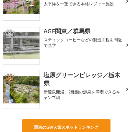
太平洋を一望できる本格レジャー施設
AGF関東／群馬県
2
スティックコーヒーなどの製造工程を間近
で見学
塩原グリーンビレッジ／栃木
3
県
新源泉開湯、2種類の源泉を満喫できるキ
ャンプ場
関東のGW人気スポットランキング