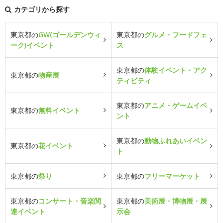
カテゴリから探す
東京都の
GW(ゴールデンウィ
東京都の
グルメ・フードフェ
ーク)イベント
ス
東京都の
体験イベント・アク
東京都の
物産展
ティビティ
東京都の
アニメ・ゲームイベ
東京都の
無料イベント
ント
東京都の
動物ふれあいイベン
東京都の
花イベント
ト
東京都の
祭り
東京都の
フリーマーケット
東京都の
コンサート・音楽関
東京都の
美術展・博物展・展
連イベント
示会