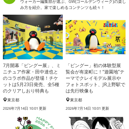
ウォーカー編集部が選ぶ、GW(ゴールデンウィーク)の楽し
み方を紹介。家で楽しめるコンテンツも続々！
7月開幕「ピングー展」、ミ
「ピングー」初の体験型展
ニチュア作家・田中達也と
覧会が有楽町に！“遊園地”テ
のコラボ作品が登場！チケ
ーマでクレイモデル展示や
ットは5月23日発売、全5種
フォトスポット、JR上野駅で
のクリアしおり特典も
は先行映像も
東京都
東京都
2026年7月14日 10:01 更新
2026年7月14日 10:01 更新