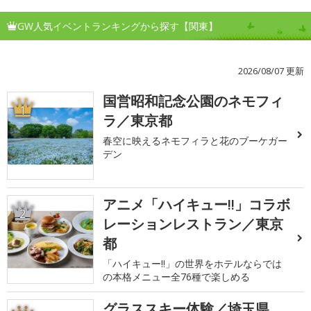
GW人気イベントランキングから探す【関東】
2026/08/07 更新
国営昭和記念公園のネモフィ
1
ラ／東京都
春空に映えるネモフィラと花のブーケガー
デン
アニメ「ハイキュー!!」コラボ
2
レーションレストラン／東京
都
「ハイキュー!!」の世界をホテルならでは
の本格メニュー全76種で楽しめる
グラススキー体験／埼玉県