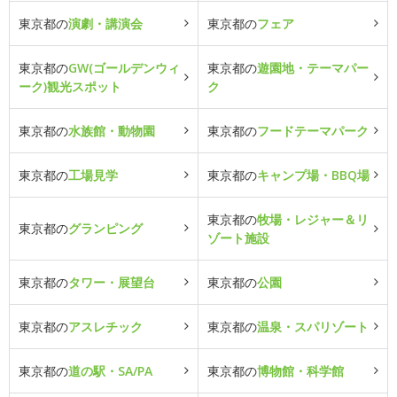
東京都の
演劇・講演会
東京都の
フェア
東京都の
GW(ゴールデンウィ
東京都の
遊園地・テーマパー
ーク)観光スポット
ク
東京都の
水族館・動物園
東京都の
フードテーマパーク
東京都の
工場見学
東京都の
キャンプ場・BBQ場
東京都の
牧場・レジャー＆リ
東京都の
グランピング
ゾート施設
東京都の
タワー・展望台
東京都の
公園
東京都の
アスレチック
東京都の
温泉・スパリゾート
東京都の
道の駅・SA/PA
東京都の
博物館・科学館