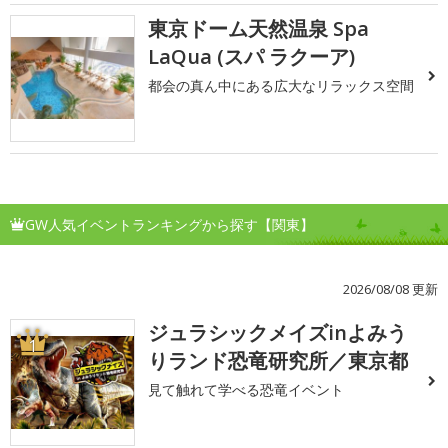
東京ドーム天然温泉 Spa
LaQua (スパ ラクーア)
都会の真ん中にある広大なリラックス空間
GW人気イベントランキングから探す【関東】
2026/08/08 更新
ジュラシックメイズinよみう
1
りランド恐竜研究所／東京都
見て触れて学べる恐竜イベント