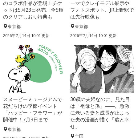
のコラボ作品が登場！チケ
ーマでクレイモデル展示や
ットは5月23日発売、全5種
フォトスポット、JR上野駅で
のクリアしおり特典も
は先行映像も
東京都
東京都
2026年7月14日 10:01 更新
2026年7月14日 10:01 更新
スヌーピーミュージアムで
30歳の夫婦なのに、見た目
花だらけの季節イベント
は「祖母と孫」――。急激
「ハッピー・フラワー」が
に老いる妻と成長が止まっ
開催中！7月3日まで
た夫の漫画が描く「歳と幸
せ」
東京都
全国