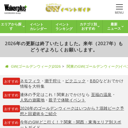
MENU
イベント
イベント
エリアから探
カテゴリ別
最新
カレンダー
ランキング
す
おすすめ
ニュース
2026年の更新は終了いたしました。来年（2027年）も
どうぞよろしくお願いします。
GW(ゴールデンウィーク)2026
関東のGW(ゴールデンウィーク)イ
ネモフィラ
・
潮干狩り
・
ピクニック
・
BBQ
などおでかけ
おすすめ
情報を大特集
連休の予定はこれ！関東おでかけなら
至福の温泉
・
おすすめ
人気の遊園地
・
親子で体験イベント
2026年のゴールデンウィークはいつから？混雑ピーク予
おすすめ
想と回避術をご紹介
今年のGWどこ行く！？関東・関西・東海エリア別スポ
おすすめ
ットガイド