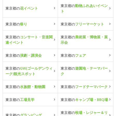
東京都の
動物ふれあいイベン
東京都の
花イベント
ト
東京都の
祭り
東京都の
フリーマーケット
東京都の
コンサート・音楽関
東京都の
美術展・博物展・展
連イベント
示会
東京都の
演劇・講演会
東京都の
フェア
東京都の
GW(ゴールデンウィ
東京都の
遊園地・テーマパー
ーク)観光スポット
ク
東京都の
水族館・動物園
東京都の
フードテーマパーク
東京都の
工場見学
東京都の
キャンプ場・BBQ場
東京都の
牧場・レジャー＆リ
東京都の
グランピング