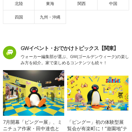
北陸
東海
関西
中国
四国
九州・沖縄
GWイベント・おでかけトピックス【関東】
ウォーカー編集部が選ぶ、GW(ゴールデンウィーク)の楽し
み方を紹介。家で楽しめるコンテンツも続々！
7月開幕「ピングー展」、ミ
「ピングー」初の体験型展
ニチュア作家・田中達也と
覧会が有楽町に！“遊園地”テ