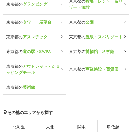
東京都の
牧場・レジャー＆リ
東京都の
グランピング
ゾート施設
東京都の
タワー・展望台
東京都の
公園
東京都の
アスレチック
東京都の
温泉・スパリゾート
東京都の
道の駅・SA/PA
東京都の
博物館・科学館
東京都の
アウトレット・ショ
東京都の
商業施設・百貨店
ッピングモール
東京都の
美術館
その他のエリアから探す
北海道
東北
関東
甲信越