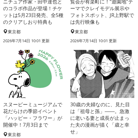
ニチュア作家・田中達也と
覧会が有楽町に！“遊園地”テ
のコラボ作品が登場！チケ
ーマでクレイモデル展示や
ットは5月23日発売、全5種
フォトスポット、JR上野駅で
のクリアしおり特典も
は先行映像も
東京都
東京都
2026年7月14日 10:01 更新
2026年7月14日 10:01 更新
スヌーピーミュージアムで
30歳の夫婦なのに、見た目
花だらけの季節イベント
は「祖母と孫」――。急激
「ハッピー・フラワー」が
に老いる妻と成長が止まっ
開催中！7月3日まで
た夫の漫画が描く「歳と幸
せ」
東京都