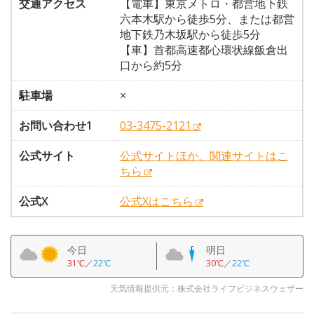
交通アクセス
【電車】東京メトロ・都営地下鉄
六本木駅から徒歩5分、または都営
地下鉄乃木坂駅から徒歩5分
【車】首都高速都心環状線飯倉出
口から約5分
駐車場
×
お問い合わせ1
03-3475-2121
公式サイト
公式サイトほか、関連サイトはこ
ちら
公式X
公式Xはこちら
今日
明日
31℃
／
22℃
30℃
／
22℃
天気情報提供元：株式会社ライフビジネスウェザー