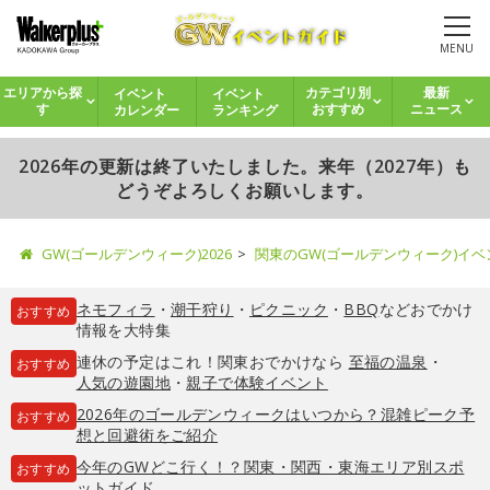
MENU
イベント
イベント
エリアから探
カテゴリ別
最新
カレンダー
ランキング
す
おすすめ
ニュース
2026年の更新は終了いたしました。来年（2027年）も
どうぞよろしくお願いします。
GW(ゴールデンウィーク)2026
関東のGW(ゴールデンウィーク)イ
ネモフィラ
・
潮干狩り
・
ピクニック
・
BBQ
などおでかけ
おすすめ
情報を大特集
連休の予定はこれ！関東おでかけなら
至福の温泉
・
おすすめ
人気の遊園地
・
親子で体験イベント
2026年のゴールデンウィークはいつから？混雑ピーク予
おすすめ
想と回避術をご紹介
今年のGWどこ行く！？関東・関西・東海エリア別スポ
おすすめ
ットガイド