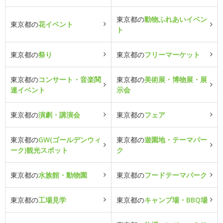
東京都の
動物ふれあいイベン
東京都の
花イベント
ト
東京都の
祭り
東京都の
フリーマーケット
東京都の
コンサート・音楽関
東京都の
美術展・博物展・展
連イベント
示会
東京都の
演劇・講演会
東京都の
フェア
東京都の
GW(ゴールデンウィ
東京都の
遊園地・テーマパー
ーク)観光スポット
ク
東京都の
水族館・動物園
東京都の
フードテーマパーク
東京都の
工場見学
東京都の
キャンプ場・BBQ場