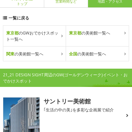
営業時間など
地図・アクセス
トップ
一覧に戻る
東京都
のGWおでかけスポッ
東京都
の美術館一覧へ
ト一覧へ
関東
の美術館一覧へ
全国
の美術館一覧へ
21_21 DESIGN SIGHT周辺のGW(ゴールデンウィーク)イベント・お
でかけスポット
サントリー美術館
｢生活の中の美｣を多彩な企画展で紹介