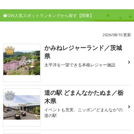
GW人気スポットランキングから探す【関東】
2026/08/10 更新
かみねレジャーランド／茨城
1
県
太平洋を一望できる本格レジャー施設
道の駅 どまんなかたぬま／栃
2
木県
イベントも充実、ニッポン“どまんなか”の
道の駅