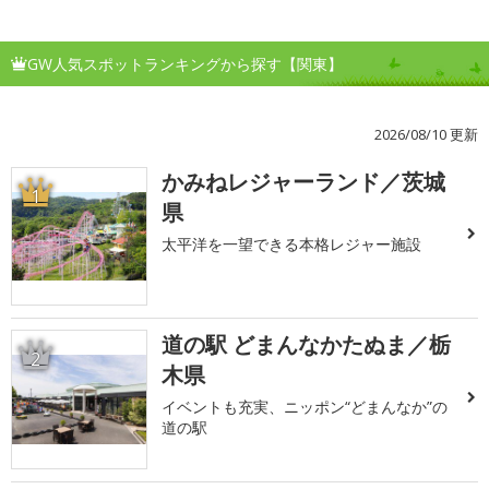
GW人気スポットランキングから探す【関東】
2026/08/10 更新
かみねレジャーランド／茨城
1
県
太平洋を一望できる本格レジャー施設
道の駅 どまんなかたぬま／栃
2
木県
イベントも充実、ニッポン“どまんなか”の
道の駅