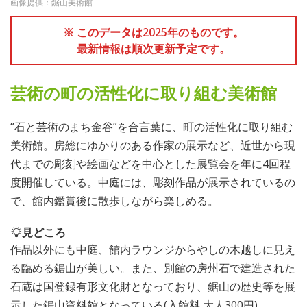
画像提供：鋸山美術館
※ このデータは2025年のものです。
最新情報は順次更新予定です。
芸術の町の活性化に取り組む美術館
“石と芸術のまち金谷”を合言葉に、町の活性化に取り組む
美術館。房総にゆかりのある作家の展示など、近世から現
代までの彫刻や絵画などを中心とした展覧会を年に4回程
度開催している。中庭には、彫刻作品が展示されているの
で、館内鑑賞後に散歩しながら楽しめる。
見どころ
作品以外にも中庭、館内ラウンジからやしの木越しに見え
る臨める鋸山が美しい。また、別館の房州石で建造された
石蔵は国登録有形文化財となっており、鋸山の歴史等を展
示した鋸山資料館となっている(入館料 大人300円)。