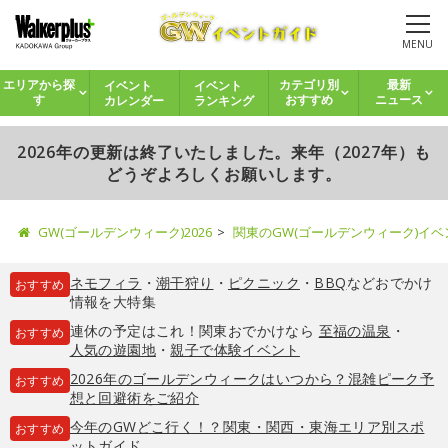
MENU
イベント
イベント
エリアから探
カテゴリ別
最新
カレンダー
ランキング
す
おすすめ
ニュース
2026年の更新は終了いたしました。来年（2027年）も
どうぞよろしくお願いします。
GW(ゴールデンウィーク)2026
関東のGW(ゴールデンウィーク)イ
ネモフィラ
・
潮干狩り
・
ピクニック
・
BBQ
などおでかけ
おすすめ
情報を大特集
連休の予定はこれ！関東おでかけなら
至福の温泉
・
おすすめ
人気の遊園地
・
親子で体験イベント
2026年のゴールデンウィークはいつから？混雑ピーク予
おすすめ
想と回避術をご紹介
今年のGWどこ行く！？関東・関西・東海エリア別スポ
おすすめ
ットガイド