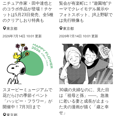
ニチュア作家・田中達也と
覧会が有楽町に！“遊園地”テ
のコラボ作品が登場！チケ
ーマでクレイモデル展示や
ットは5月23日発売、全5種
フォトスポット、JR上野駅で
のクリアしおり特典も
は先行映像も
東京都
東京都
2026年7月14日 10:01 更新
2026年7月14日 10:01 更新
スヌーピーミュージアムで
30歳の夫婦なのに、見た目
花だらけの季節イベント
は「祖母と孫」――。急激
「ハッピー・フラワー」が
に老いる妻と成長が止まっ
開催中！7月3日まで
た夫の漫画が描く「歳と幸
せ」
東京都