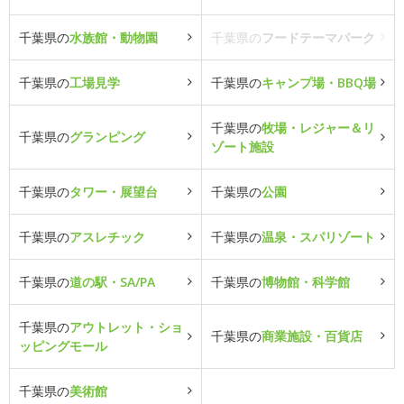
千葉県の
水族館・動物園
千葉県の
フードテーマパーク
千葉県の
工場見学
千葉県の
キャンプ場・BBQ場
千葉県の
牧場・レジャー＆リ
千葉県の
グランピング
ゾート施設
千葉県の
タワー・展望台
千葉県の
公園
千葉県の
アスレチック
千葉県の
温泉・スパリゾート
千葉県の
道の駅・SA/PA
千葉県の
博物館・科学館
千葉県の
アウトレット・ショ
千葉県の
商業施設・百貨店
ッピングモール
千葉県の
美術館