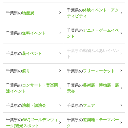
千葉県の
体験イベント・アク
千葉県の
物産展
ティビティ
千葉県の
アニメ・ゲームイベ
千葉県の
無料イベント
ント
千葉県の
動物ふれあいイベン
千葉県の
花イベント
ト
千葉県の
祭り
千葉県の
フリーマーケット
千葉県の
コンサート・音楽関
千葉県の
美術展・博物展・展
連イベント
示会
千葉県の
演劇・講演会
千葉県の
フェア
千葉県の
GW(ゴールデンウィ
千葉県の
遊園地・テーマパー
ーク)観光スポット
ク