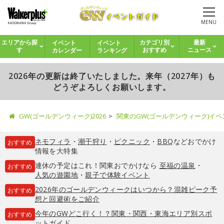
MENU
イベント
イベント
エリアから探
カテゴリ別
最新
カレンダー
ランキング
す
おすすめ
ニュース
2026年の更新は終了いたしました。来年（2027年）も
どうぞよろしくお願いします。
GW(ゴールデンウィーク)2026
関東のGW(ゴールデンウィーク)イ
ネモフィラ
・
潮干狩り
・
ピクニック
・
BBQ
などおでかけ
おすすめ
情報を大特集
連休の予定はこれ！関東おでかけなら
至福の温泉
・
おすすめ
人気の遊園地
・
親子で体験イベント
2026年のゴールデンウィークはいつから？混雑ピーク予
おすすめ
想と回避術をご紹介
今年のGWどこ行く！？関東・関西・東海エリア別スポ
おすすめ
ットガイド