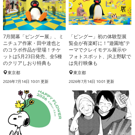
7月開幕「ピングー展」、ミ
「ピングー」初の体験型展
ニチュア作家・田中達也と
覧会が有楽町に！“遊園地”テ
のコラボ作品が登場！チケ
ーマでクレイモデル展示や
ットは5月23日発売、全5種
フォトスポット、JR上野駅で
のクリアしおり特典も
は先行映像も
東京都
東京都
2026年7月14日 10:01 更新
2026年7月14日 10:01 更新