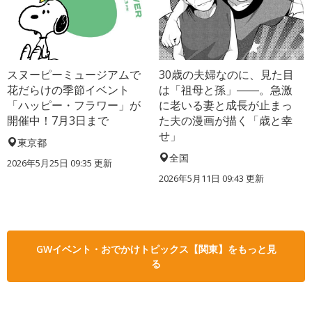
スヌーピーミュージアムで
30歳の夫婦なのに、見た目
花だらけの季節イベント
は「祖母と孫」――。急激
「ハッピー・フラワー」が
に老いる妻と成長が止まっ
開催中！7月3日まで
た夫の漫画が描く「歳と幸
せ」
東京都
全国
2026年5月25日 09:35 更新
2026年5月11日 09:43 更新
GWイベント・おでかけトピックス【関東】をもっと見
る