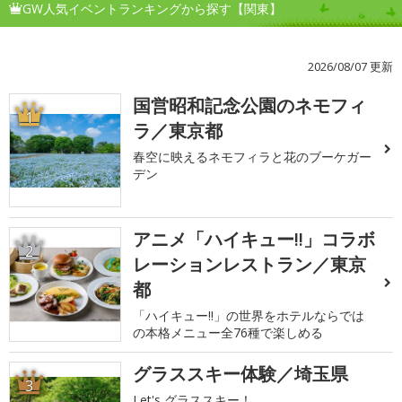
GW人気イベントランキングから探す【関東】
2026/08/07 更新
国営昭和記念公園のネモフィ
1
ラ／東京都
春空に映えるネモフィラと花のブーケガー
デン
アニメ「ハイキュー!!」コラボ
2
レーションレストラン／東京
都
「ハイキュー!!」の世界をホテルならでは
の本格メニュー全76種で楽しめる
グラススキー体験／埼玉県
3
Let's グラススキー！