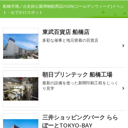
船橋市飛ノ台史跡公園博物館周辺のGW(ゴールデンウィーク)イベン
ト・おでかけスポット
東武百貨店 船橋店
多彩な催事と地元密着の百貨店
朝日プリンテック 船橋工場
最新の設備を使った新聞印刷工程をじっく
り見学
三井ショッピングパーク らら
ぽーとTOKYO-BAY