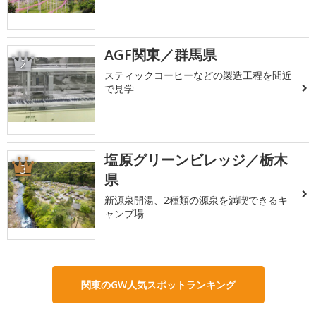
AGF関東／群馬県
2
スティックコーヒーなどの製造工程を間近
で見学
塩原グリーンビレッジ／栃木
3
県
新源泉開湯、2種類の源泉を満喫できるキ
ャンプ場
関東のGW人気スポットランキング