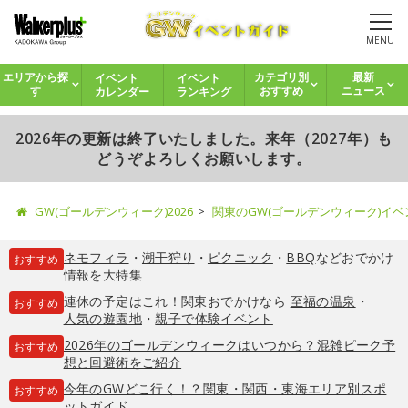
MENU
イベント
イベント
エリアから探
カテゴリ別
最新
カレンダー
ランキング
す
おすすめ
ニュース
2026年の更新は終了いたしました。来年（2027年）も
どうぞよろしくお願いします。
GW(ゴールデンウィーク)2026
関東のGW(ゴールデンウィーク)イ
ネモフィラ
・
潮干狩り
・
ピクニック
・
BBQ
などおでかけ
おすすめ
情報を大特集
連休の予定はこれ！関東おでかけなら
至福の温泉
・
おすすめ
人気の遊園地
・
親子で体験イベント
2026年のゴールデンウィークはいつから？混雑ピーク予
おすすめ
想と回避術をご紹介
今年のGWどこ行く！？関東・関西・東海エリア別スポ
おすすめ
ットガイド