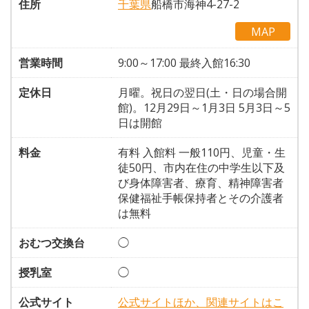
住所
千葉県
船橋市海神4-27-2
MAP
営業時間
9:00～17:00 最終入館16:30
定休日
月曜。祝日の翌日(土・日の場合開
館)。12月29日～1月3日 5月3日～5
日は開館
料金
有料 入館料 一般110円、児童・生
徒50円、市内在住の中学生以下及
び身体障害者、療育、精神障害者
保健福祉手帳保持者とその介護者
は無料
おむつ交換台
◯
授乳室
◯
公式サイト
公式サイトほか、関連サイトはこ