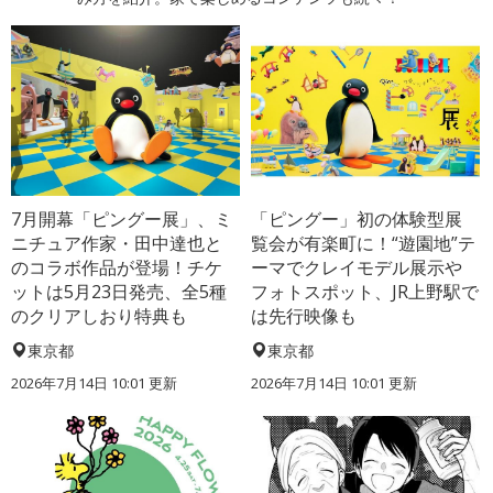
7月開幕「ピングー展」、ミ
「ピングー」初の体験型展
ニチュア作家・田中達也と
覧会が有楽町に！“遊園地”テ
のコラボ作品が登場！チケ
ーマでクレイモデル展示や
ットは5月23日発売、全5種
フォトスポット、JR上野駅で
のクリアしおり特典も
は先行映像も
東京都
東京都
2026年7月14日 10:01 更新
2026年7月14日 10:01 更新