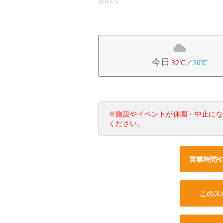
ださい。
今日
32℃
／
26℃
※施設やイベントが休園・中止に
ください。
営業時間
このス