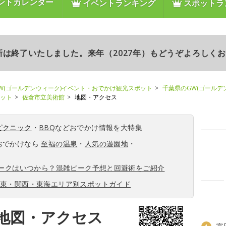
ントカレンダー
イベントランキング
スポットラ
更新は終了いたしました。来年（2027年）もどうぞよろしく
W(ゴールデンウィーク)イベント・おでかけ観光スポット
千葉県のGW(ゴールデ
ポット
佐倉市立美術館
地図・アクセス
ピクニック
・
BBQ
などおでかけ情報を大特集
おでかけなら
至福の温泉
・
人気の遊園地
・
ィークはいつから？混雑ピーク予想と回避術をご紹介
関東・関西・東海エリア別スポットガイド
地図・アクセス