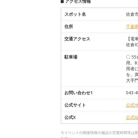
アクセス情報
スポット名
佐倉
住所
千葉
交通アクセス
【電
佐倉I
駐車場
〇 5
用。8
用者
を。
大手門
お問い合わせ1
043-4
公式サイト
公式
公式X
公式
※イベントの開催情報や施設の営業時間等は