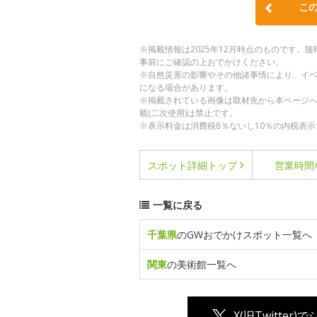
こ
※掲載情報は2025年12月時点のものです
事前にご確認の上おでかけください。
※自然災害の影響やその他諸事情により、イ
になる場合があります。
※掲載されている画像は取材先から本ページ
載(二次使用)は禁止です。
※表示料金は消費税8％ないし10％の内税表示
スポット詳細
トップ
営業時間
一覧に戻る
千葉県
のGWおでかけスポット一覧へ
関東
の美術館一覧へ
X(旧Twitter)