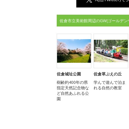
佐倉市立美術館周辺のGW(ゴールデン
佐倉城址公園
佐倉草ぶえの丘
樹齢約400年の県
学んで遊んで泊ま
指定天然記念物な
れる自然の教室
ど自然あふれる公
園