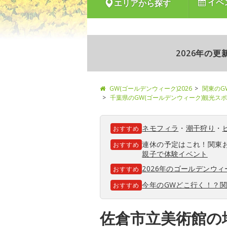
イベ
エリアから探す
2026年の
GW(ゴールデンウィーク)2026
関東のG
千葉県のGW(ゴールデンウィーク)観光ス
ネモフィラ
・
潮干狩り
・
おすすめ
連休の予定はこれ！関東
おすすめ
親子で体験イベント
2026年のゴールデンウ
おすすめ
今年のGWどこ行く！？
おすすめ
佐倉市立美術館の