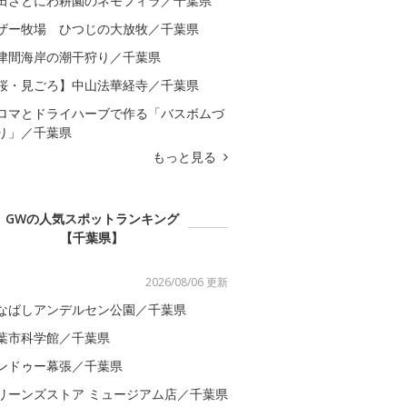
田さとにわ耕園のネモフィラ／千葉県
ザー牧場 ひつじの大放牧／千葉県
津間海岸の潮干狩り／千葉県
桜・見ごろ】中山法華経寺／千葉県
ロマとドライハーブで作る「バスボムづ
り」／千葉県
もっと見る
GWの人気スポットランキング
【千葉県】
2026/08/06 更新
なばしアンデルセン公園／千葉県
葉市科学館／千葉県
ンドゥー幕張／千葉県
リーンズストア ミュージアム店／千葉県