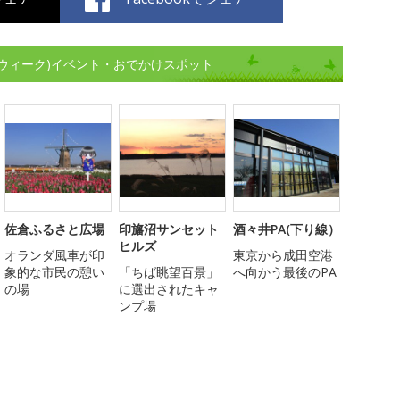
ウィーク)イベント・おでかけスポット
佐倉ふるさと広場
印旛沼サンセット
酒々井PA(下り線）
ヒルズ
オランダ風車が印
東京から成田空港
象的な市民の憩い
「ちば眺望百景」
へ向かう最後のPA
の場
に選出されたキャ
ンプ場