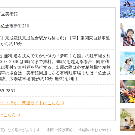
市立美術館
県
佐倉市新町210
車】京成電鉄京成佐倉駅から徒歩8分 【車】東関東自動車道
Cから約15分
5台 無料 道を挟んで向かい側の「夢咲くら館」の駐車場を利
:30～20:30は3時間まで無料。3時間を超える場合、同館利
には受付で無料券を発行する。出庫の際は必ず精算機で精算
満車の場合は、美術館周辺にある有料駐車場または「佐倉城
跡」広場駐車場(徒歩約10分 無料)を利用
85-7851
サイトほか、関連サイトはこちら
Xはこちら
変更になる場合があります。ご利用の際は事前にご確認の上おでかけく