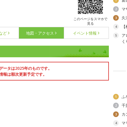
富
1
マ
2
久
3
このページをスマホで
見る
【
4
など
地図・アクセス
イベント情報
ア
5
く
データは2025年のものです。
情報は順次更新予定です。
ふ
1
千
2
カ
3
マ
4