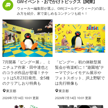
GWイベント・おでかけトピックス【関東】
ウォーカー編集部が選ぶ、GW(ゴールデンウィーク)の楽し
み方を紹介。家で楽しめるコンテンツも続々！
7月開幕「ピングー展」、ミ
「ピングー」初の体験型展
ニチュア作家・田中達也と
覧会が有楽町に！“遊園地”テ
のコラボ作品が登場！チケ
ーマでクレイモデル展示や
ットは5月23日発売、全5種
フォトスポット、JR上野駅で
のクリアしおり特典も
は先行映像も
東京都
東京都
2026年7月14日 10:01 更新
2026年7月14日 10:01 更新