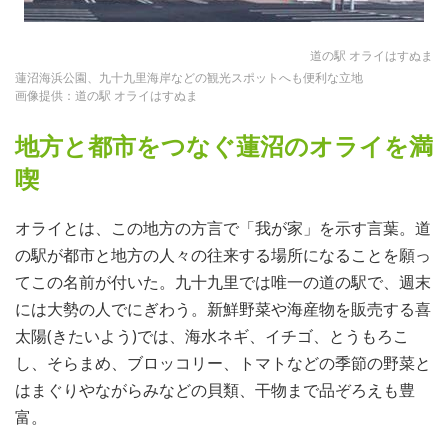
道の駅 オライはすぬま
蓮沼海浜公園、九十九里海岸などの観光スポットへも便利な立地
画像提供：道の駅 オライはすぬま
地方と都市をつなぐ蓮沼のオライを満
喫
オライとは、この地方の方言で「我が家」を示す言葉。道
の駅が都市と地方の人々の往来する場所になることを願っ
てこの名前が付いた。九十九里では唯一の道の駅で、週末
には大勢の人でにぎわう。新鮮野菜や海産物を販売する喜
太陽(きたいよう)では、海水ネギ、イチゴ、とうもろこ
し、そらまめ、ブロッコリー、トマトなどの季節の野菜と
はまぐりやながらみなどの貝類、干物まで品ぞろえも豊
富。