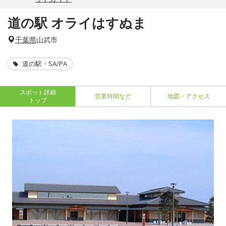
道の駅 オライはすぬま
千葉県
山武市
道の駅・SA/PA
スポット詳細
営業時間など
地図・アクセス
トップ