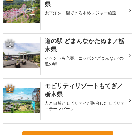
県
太平洋を一望できる本格レジャー施設
道の駅 どまんなかたぬま／栃
2
木県
イベントも充実、ニッポン“どまんなか”の
道の駅
モビリティリゾートもてぎ／
3
栃木県
人と自然とモビリティが融合したモビリテ
ィテーマパーク