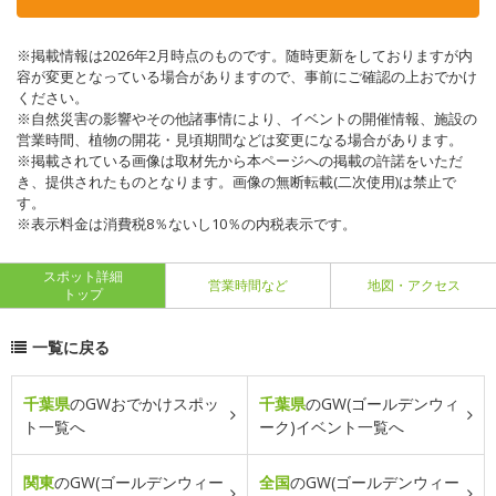
※掲載情報は2026年2月時点のものです。随時更新をしておりますが内
容が変更となっている場合がありますので、事前にご確認の上おでかけ
ください。
※自然災害の影響やその他諸事情により、イベントの開催情報、施設の
営業時間、植物の開花・見頃期間などは変更になる場合があります。
※掲載されている画像は取材先から本ページへの掲載の許諾をいただ
き、提供されたものとなります。画像の無断転載(二次使用)は禁止で
す。
※表示料金は消費税8％ないし10％の内税表示です。
スポット詳細
営業時間など
地図・アクセス
トップ
一覧に戻る
千葉県
のGWおでかけスポッ
千葉県
のGW(ゴールデンウィ
ト一覧へ
ーク)イベント一覧へ
関東
のGW(ゴールデンウィー
全国
のGW(ゴールデンウィー