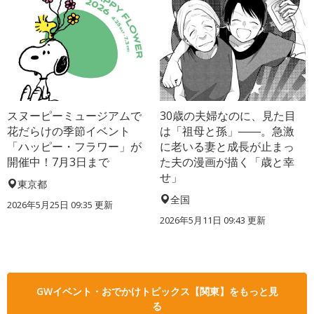
スヌーピーミュージアムで
30歳の夫婦なのに、見た目
花だらけの季節イベント
は「祖母と孫」――。急激
「ハッピー・フラワー」が
に老いる妻と成長が止まっ
開催中！7月3日まで
た夫の漫画が描く「歳と幸
せ」
東京都
全国
2026年5月25日 09:35 更新
2026年5月11日 09:43 更新
GWイベント・おでかけトピックス【関東】をもっと見
る