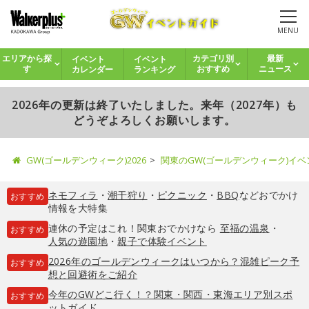
MENU
イベント
イベント
エリアから探
カテゴリ別
最新
カレンダー
ランキング
す
おすすめ
ニュース
2026年の更新は終了いたしました。来年（2027年）も
どうぞよろしくお願いします。
GW(ゴールデンウィーク)2026
関東のGW(ゴールデンウィーク)イ
ネモフィラ
・
潮干狩り
・
ピクニック
・
BBQ
などおでかけ
おすすめ
情報を大特集
連休の予定はこれ！関東おでかけなら
至福の温泉
・
おすすめ
人気の遊園地
・
親子で体験イベント
2026年のゴールデンウィークはいつから？混雑ピーク予
おすすめ
想と回避術をご紹介
今年のGWどこ行く！？関東・関西・東海エリア別スポ
おすすめ
ットガイド