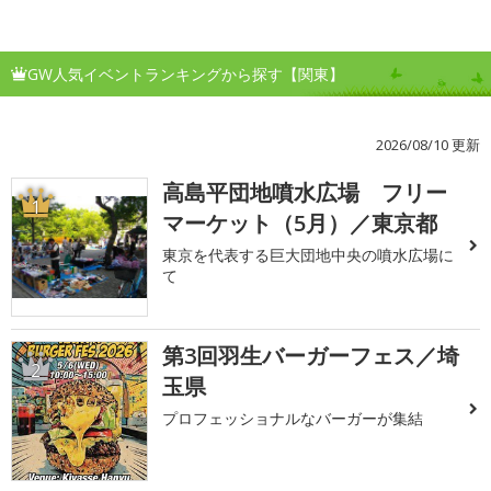
GW人気イベントランキングから探す【関東】
2026/08/10 更新
高島平団地噴水広場 フリー
1
マーケット（5月）／東京都
東京を代表する巨大団地中央の噴水広場に
て
第3回羽生バーガーフェス／埼
2
玉県
プロフェッショナルなバーガーが集結