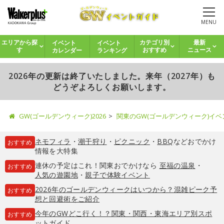
MENU
イベント
イベント
エリアから探
カテゴリ別
最新
カレンダー
ランキング
す
おすすめ
ニュース
2026年の更新は終了いたしました。来年（2027年）も
どうぞよろしくお願いします。
GW(ゴールデンウィーク)2026
関東のGW(ゴールデンウィーク)イ
ネモフィラ
・
潮干狩り
・
ピクニック
・
BBQ
などおでかけ
おすすめ
情報を大特集
連休の予定はこれ！関東おでかけなら
至福の温泉
・
おすすめ
人気の遊園地
・
親子で体験イベント
2026年のゴールデンウィークはいつから？混雑ピーク予
おすすめ
想と回避術をご紹介
今年のGWどこ行く！？関東・関西・東海エリア別スポ
おすすめ
ットガイド