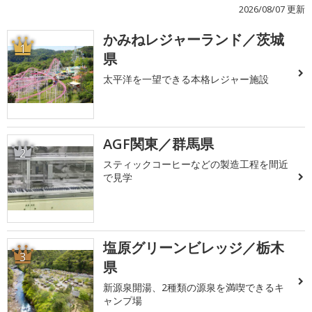
2026/08/07 更新
かみねレジャーランド／茨城
1
県
太平洋を一望できる本格レジャー施設
AGF関東／群馬県
2
スティックコーヒーなどの製造工程を間近
で見学
塩原グリーンビレッジ／栃木
3
県
新源泉開湯、2種類の源泉を満喫できるキ
ャンプ場