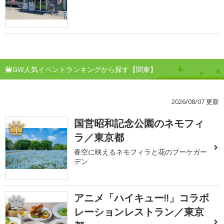
GW人気イベントランキングから探す【関東】
2026/08/07 更新
国営昭和記念公園のネモフィ
1
ラ／東京都
春空に映えるネモフィラと花のブーケガー
デン
アニメ「ハイキュー!!」コラボ
2
レーションレストラン／東京