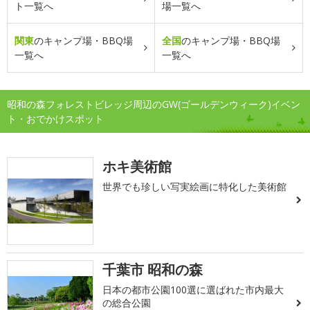
ト一覧へ
場一覧へ
関東
のキャンプ場・BBQ場
全国
のキャンプ場・BBQ場
一覧へ
一覧へ
昭和の森フォレストビレッジ周辺のGW(ゴールデンウィーク)イベン
ト・おでかけスポット
ホキ美術館
世界でも珍しい写実絵画に特化した美術館
千葉市 昭和の森
日本の都市公園100選に選ばれた市内最大
の総合公園