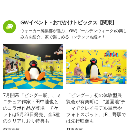
GWイベント・おでかけトピックス【関東】
ウォーカー編集部が選ぶ、GW(ゴールデンウィーク)の楽し
み方を紹介。家で楽しめるコンテンツも続々！
7月開幕「ピングー展」、ミ
「ピングー」初の体験型展
ニチュア作家・田中達也と
覧会が有楽町に！“遊園地”テ
のコラボ作品が登場！チケ
ーマでクレイモデル展示や
ットは5月23日発売、全5種
フォトスポット、JR上野駅で
のクリアしおり特典も
は先行映像も
東京都
東京都