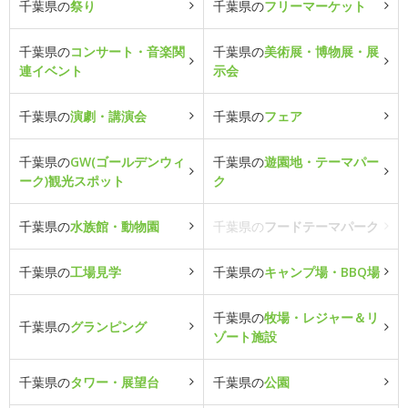
千葉県の
祭り
千葉県の
フリーマーケット
千葉県の
コンサート・音楽関
千葉県の
美術展・博物展・展
連イベント
示会
千葉県の
演劇・講演会
千葉県の
フェア
千葉県の
GW(ゴールデンウィ
千葉県の
遊園地・テーマパー
ーク)観光スポット
ク
千葉県の
水族館・動物園
千葉県の
フードテーマパーク
千葉県の
工場見学
千葉県の
キャンプ場・BBQ場
千葉県の
牧場・レジャー＆リ
千葉県の
グランピング
ゾート施設
千葉県の
タワー・展望台
千葉県の
公園