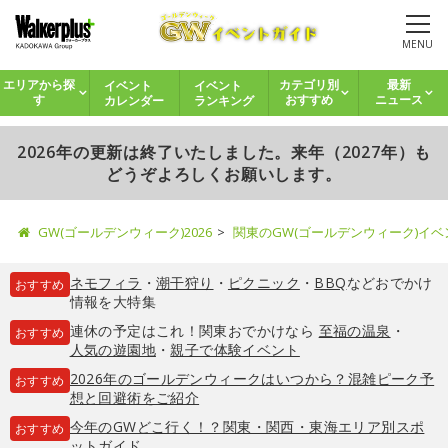
MENU
イベント
イベント
エリアから探
カテゴリ別
最新
カレンダー
ランキング
す
おすすめ
ニュース
2026年の更新は終了いたしました。来年（2027年）も
どうぞよろしくお願いします。
GW(ゴールデンウィーク)2026
関東のGW(ゴールデンウィーク)イ
ネモフィラ
・
潮干狩り
・
ピクニック
・
BBQ
などおでかけ
おすすめ
情報を大特集
連休の予定はこれ！関東おでかけなら
至福の温泉
・
おすすめ
人気の遊園地
・
親子で体験イベント
2026年のゴールデンウィークはいつから？混雑ピーク予
おすすめ
想と回避術をご紹介
今年のGWどこ行く！？関東・関西・東海エリア別スポ
おすすめ
ットガイド