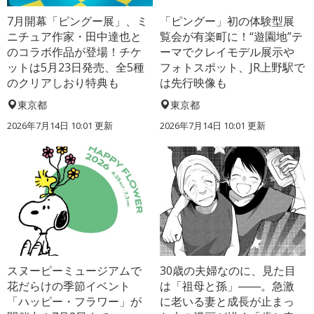
7月開幕「ピングー展」、ミ
「ピングー」初の体験型展
ニチュア作家・田中達也と
覧会が有楽町に！“遊園地”テ
のコラボ作品が登場！チケ
ーマでクレイモデル展示や
ットは5月23日発売、全5種
フォトスポット、JR上野駅で
のクリアしおり特典も
は先行映像も
東京都
東京都
2026年7月14日 10:01 更新
2026年7月14日 10:01 更新
スヌーピーミュージアムで
30歳の夫婦なのに、見た目
花だらけの季節イベント
は「祖母と孫」――。急激
「ハッピー・フラワー」が
に老いる妻と成長が止まっ