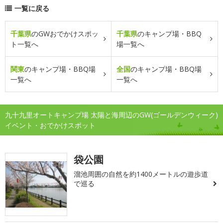
一覧に戻る
千葉県
のGWおでかけスポッ
千葉県
のキャンプ場・BBQ
ト一覧へ
場一覧へ
関東
のキャンプ場・BBQ場
全国
のキャンプ場・BBQ場
一覧へ
一覧へ
九十九里オートキャンプ場 太陽と海周辺のGW(ゴールデンウィーク)
イベント・おでかけスポット
袋公園
溜池周囲の自然を約1400メートルの遊歩道
で巡る