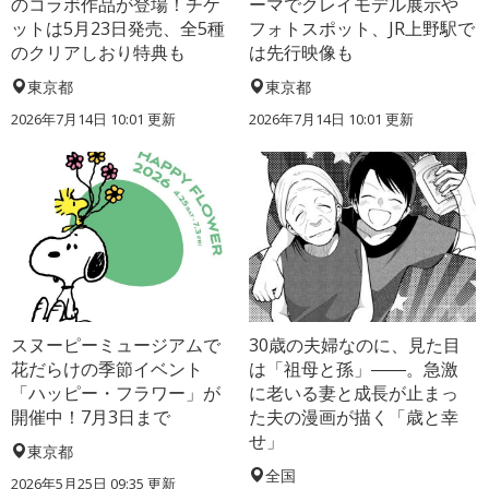
のコラボ作品が登場！チケ
ーマでクレイモデル展示や
ットは5月23日発売、全5種
フォトスポット、JR上野駅で
のクリアしおり特典も
は先行映像も
東京都
東京都
2026年7月14日 10:01 更新
2026年7月14日 10:01 更新
スヌーピーミュージアムで
30歳の夫婦なのに、見た目
花だらけの季節イベント
は「祖母と孫」――。急激
「ハッピー・フラワー」が
に老いる妻と成長が止まっ
開催中！7月3日まで
た夫の漫画が描く「歳と幸
せ」
東京都
全国
2026年5月25日 09:35 更新