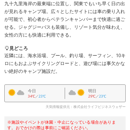
九十九里海岸の最東端に位置し、関東でもいち早く日の出
が見れるキャンプ場。広々としたサイトには車の乗り入れ
が可能で、初心者からベテランキャンパーまで快適に過ご
せる。ジャグジーバスも装備し、リゾート気分が味わえ、
女性の方にも快適に利用できる。
見どころ
近隣には、海水浴場、プール、釣り場、サーフィン、10キ
ロにもおよぶサイクリングロードと、遊び場には事欠かな
い絶好のキャンプ施設だ。
今日
明日
34℃
／
23℃
29℃
／
23℃
天気情報提供元：株式会社ライフビジネスウェザー
※施設やイベントが休園・中止になっている場合がありま
す。おでかけの際は事前にご確認ください。