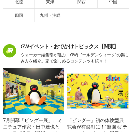
北陸
東海
関西
中国
四国
九州・沖縄
GWイベント・おでかけトピックス【関東】
ウォーカー編集部が選ぶ、GW(ゴールデンウィーク)の楽し
み方を紹介。家で楽しめるコンテンツも続々！
7月開幕「ピングー展」、ミ
「ピングー」初の体験型展
ニチュア作家・田中達也と
覧会が有楽町に！“遊園地”テ