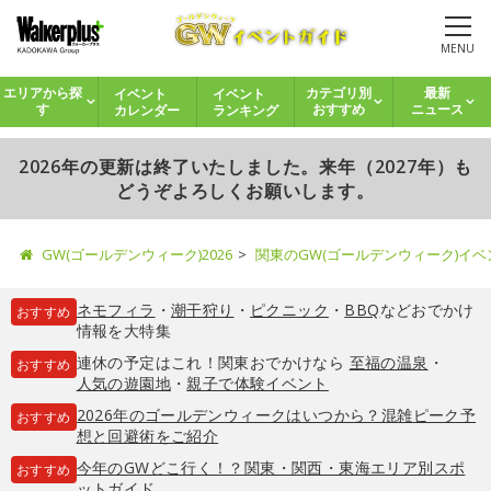
MENU
イベント
イベント
エリアから探
カテゴリ別
最新
カレンダー
ランキング
す
おすすめ
ニュース
2026年の更新は終了いたしました。来年（2027年）も
どうぞよろしくお願いします。
GW(ゴールデンウィーク)2026
関東のGW(ゴールデンウィーク)イ
ネモフィラ
・
潮干狩り
・
ピクニック
・
BBQ
などおでかけ
おすすめ
情報を大特集
連休の予定はこれ！関東おでかけなら
至福の温泉
・
おすすめ
人気の遊園地
・
親子で体験イベント
2026年のゴールデンウィークはいつから？混雑ピーク予
おすすめ
想と回避術をご紹介
今年のGWどこ行く！？関東・関西・東海エリア別スポ
おすすめ
ットガイド