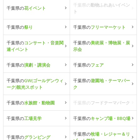
千葉県の
動物ふれあいイベン
千葉県の
花イベント
ト
千葉県の
祭り
千葉県の
フリーマーケット
千葉県の
コンサート・音楽関
千葉県の
美術展・博物展・展
連イベント
示会
千葉県の
演劇・講演会
千葉県の
フェア
千葉県の
GW(ゴールデンウィ
千葉県の
遊園地・テーマパー
ーク)観光スポット
ク
千葉県の
水族館・動物園
千葉県の
フードテーマパーク
千葉県の
工場見学
千葉県の
キャンプ場・BBQ場
千葉県の
牧場・レジャー＆リ
千葉県の
グランピング