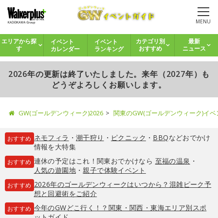
MENU
イベント
イベント
エリアから探
カテゴリ別
最新
カレンダー
ランキング
す
おすすめ
ニュース
2026年の更新は終了いたしました。来年（2027年）も
どうぞよろしくお願いします。
GW(ゴールデンウィーク)2026
関東のGW(ゴールデンウィーク)イ
ネモフィラ
・
潮干狩り
・
ピクニック
・
BBQ
などおでかけ
おすすめ
情報を大特集
連休の予定はこれ！関東おでかけなら
至福の温泉
・
おすすめ
人気の遊園地
・
親子で体験イベント
2026年のゴールデンウィークはいつから？混雑ピーク予
おすすめ
想と回避術をご紹介
今年のGWどこ行く！？関東・関西・東海エリア別スポ
おすすめ
ットガイド