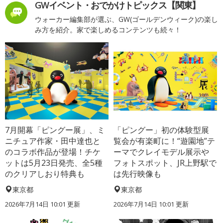
GWイベント・おでかけトピックス【関東】
ウォーカー編集部が選ぶ、GW(ゴールデンウィーク)の楽し
み方を紹介。家で楽しめるコンテンツも続々！
7月開幕「ピングー展」、ミ
「ピングー」初の体験型展
ニチュア作家・田中達也と
覧会が有楽町に！“遊園地”テ
のコラボ作品が登場！チケ
ーマでクレイモデル展示や
ットは5月23日発売、全5種
フォトスポット、JR上野駅で
のクリアしおり特典も
は先行映像も
東京都
東京都
2026年7月14日 10:01 更新
2026年7月14日 10:01 更新