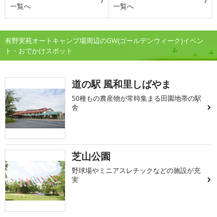
一覧へ
一覧へ
有野実苑オートキャンプ場周辺のGW(ゴールデンウィーク)イベン
ト・おでかけスポット
道の駅 風和里しばやま
50種もの農産物が常時集まる田園地帯の駅
舎
芝山公園
野球場やミニアスレチックなどの施設が充
実