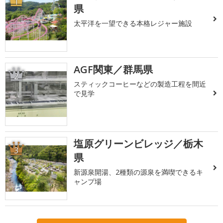
1
県
太平洋を一望できる本格レジャー施設
AGF関東／群馬県
2
スティックコーヒーなどの製造工程を間近
で見学
塩原グリーンビレッジ／栃木
3
県
新源泉開湯、2種類の源泉を満喫できるキ
ャンプ場