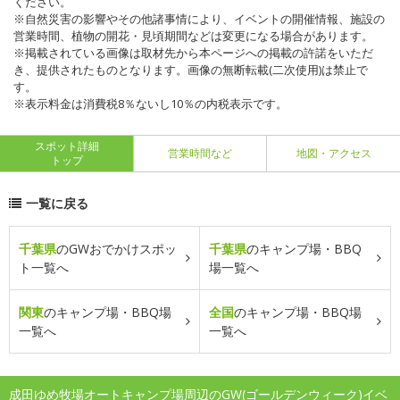
ください。
※自然災害の影響やその他諸事情により、イベントの開催情報、施設の
営業時間、植物の開花・見頃期間などは変更になる場合があります。
※掲載されている画像は取材先から本ページへの掲載の許諾をいただ
き、提供されたものとなります。画像の無断転載(二次使用)は禁止で
す。
※表示料金は消費税8％ないし10％の内税表示です。
スポット詳細
営業時間など
地図・アクセス
トップ
一覧に戻る
千葉県
のGWおでかけスポッ
千葉県
のキャンプ場・BBQ
ト一覧へ
場一覧へ
関東
のキャンプ場・BBQ場
全国
のキャンプ場・BBQ場
一覧へ
一覧へ
成田ゆめ牧場オートキャンプ場周辺のGW(ゴールデンウィーク)イベ