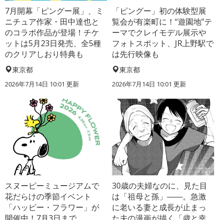
7月開幕「ピングー展」、ミ
「ピングー」初の体験型展
ニチュア作家・田中達也と
覧会が有楽町に！“遊園地”テ
のコラボ作品が登場！チケ
ーマでクレイモデル展示や
ットは5月23日発売、全5種
フォトスポット、JR上野駅で
のクリアしおり特典も
は先行映像も
東京都
東京都
2026年7月14日 10:01 更新
2026年7月14日 10:01 更新
スヌーピーミュージアムで
30歳の夫婦なのに、見た目
花だらけの季節イベント
は「祖母と孫」――。急激
「ハッピー・フラワー」が
に老いる妻と成長が止まっ
開催中！7月3日まで
た夫の漫画が描く「歳と幸