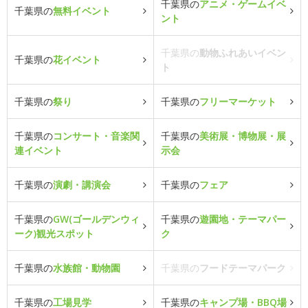
千葉県の
アニメ・ゲームイベ
千葉県の
無料イベント
ント
千葉県の
動物ふれあいイベン
千葉県の
花イベント
ト
千葉県の
祭り
千葉県の
フリーマーケット
千葉県の
コンサート・音楽関
千葉県の
美術展・博物展・展
連イベント
示会
千葉県の
演劇・講演会
千葉県の
フェア
千葉県の
GW(ゴールデンウィ
千葉県の
遊園地・テーマパー
ーク)観光スポット
ク
千葉県の
水族館・動物園
千葉県の
フードテーマパーク
千葉県の
工場見学
千葉県の
キャンプ場・BBQ場