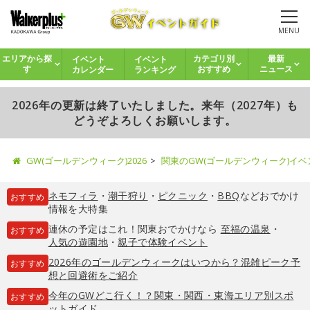
MENU
イベント
イベント
エリアから探
カテゴリ別
最新
カレンダー
ランキング
す
おすすめ
ニュース
2026年の更新は終了いたしました。来年（2027年）も
どうぞよろしくお願いします。
GW(ゴールデンウィーク)2026
関東のGW(ゴールデンウィーク)イ
ネモフィラ
・
潮干狩り
・
ピクニック
・
BBQ
などおでかけ
おすすめ
情報を大特集
連休の予定はこれ！関東おでかけなら
至福の温泉
・
おすすめ
人気の遊園地
・
親子で体験イベント
2026年のゴールデンウィークはいつから？混雑ピーク予
おすすめ
想と回避術をご紹介
今年のGWどこ行く！？関東・関西・東海エリア別スポ
おすすめ
ットガイド