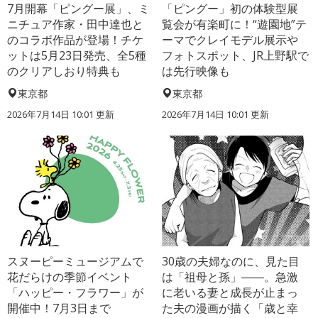
7月開幕「ピングー展」、ミ
「ピングー」初の体験型展
ニチュア作家・田中達也と
覧会が有楽町に！“遊園地”テ
のコラボ作品が登場！チケ
ーマでクレイモデル展示や
ットは5月23日発売、全5種
フォトスポット、JR上野駅で
のクリアしおり特典も
は先行映像も
東京都
東京都
2026年7月14日 10:01 更新
2026年7月14日 10:01 更新
スヌーピーミュージアムで
30歳の夫婦なのに、見た目
花だらけの季節イベント
は「祖母と孫」――。急激
「ハッピー・フラワー」が
に老いる妻と成長が止まっ
開催中！7月3日まで
た夫の漫画が描く「歳と幸