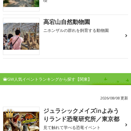
喫
高宕山自然動物園
ニホンザルの群れを飼育する動物園
GW人気イベントランキングから探す【関東】
2026/08/08 更新
ジュラシックメイズinよみう
1
りランド恐竜研究所／東京都
見て触れて学べる恐竜イベント