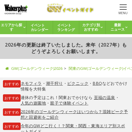
MENU
イベント
イベント
エリアから探
カテゴリ別
最新
カレンダー
ランキング
す
おすすめ
ニュース
2026年の更新は終了いたしました。来年（2027年）も
どうぞよろしくお願いします。
GW(ゴールデンウィーク)2026
関東のGW(ゴールデンウィーク)イ
ネモフィラ
・
潮干狩り
・
ピクニック
・
BBQ
などおでかけ
おすすめ
情報を大特集
連休の予定はこれ！関東おでかけなら
至福の温泉
・
おすすめ
人気の遊園地
・
親子で体験イベント
2026年のゴールデンウィークはいつから？混雑ピーク予
おすすめ
想と回避術をご紹介
今年のGWどこ行く！？関東・関西・東海エリア別スポ
おすすめ
ットガイド