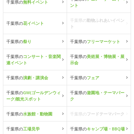
千葉県の
無料イベント
ント
千葉県の
動物ふれあいイベン
千葉県の
花イベント
ト
千葉県の
祭り
千葉県の
フリーマーケット
千葉県の
コンサート・音楽関
千葉県の
美術展・博物展・展
連イベント
示会
千葉県の
演劇・講演会
千葉県の
フェア
千葉県の
GW(ゴールデンウィ
千葉県の
遊園地・テーマパー
ーク)観光スポット
ク
千葉県の
水族館・動物園
千葉県の
フードテーマパーク
千葉県の
工場見学
千葉県の
キャンプ場・BBQ場