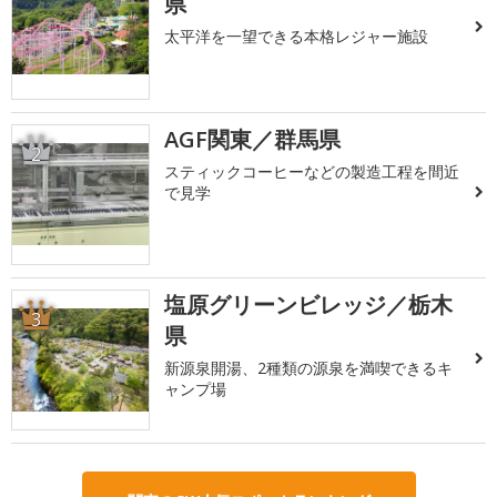
県
太平洋を一望できる本格レジャー施設
AGF関東／群馬県
2
スティックコーヒーなどの製造工程を間近
で見学
塩原グリーンビレッジ／栃木
3
県
新源泉開湯、2種類の源泉を満喫できるキ
ャンプ場