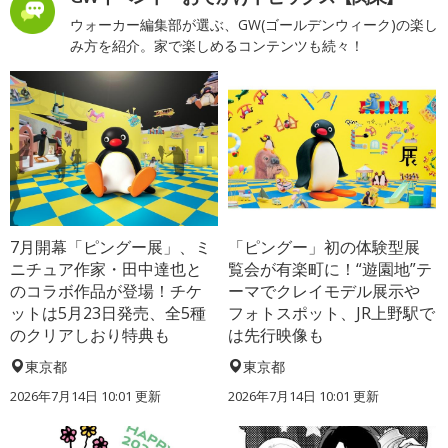
ウォーカー編集部が選ぶ、GW(ゴールデンウィーク)の楽し
み方を紹介。家で楽しめるコンテンツも続々！
7月開幕「ピングー展」、ミ
「ピングー」初の体験型展
ニチュア作家・田中達也と
覧会が有楽町に！“遊園地”テ
のコラボ作品が登場！チケ
ーマでクレイモデル展示や
ットは5月23日発売、全5種
フォトスポット、JR上野駅で
のクリアしおり特典も
は先行映像も
東京都
東京都
2026年7月14日 10:01 更新
2026年7月14日 10:01 更新