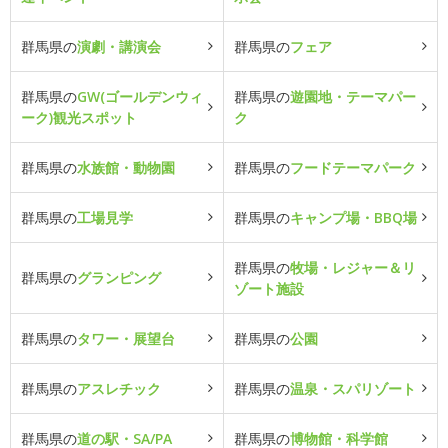
群馬県の
演劇・講演会
群馬県の
フェア
群馬県の
GW(ゴールデンウィ
群馬県の
遊園地・テーマパー
ーク)観光スポット
ク
群馬県の
水族館・動物園
群馬県の
フードテーマパーク
群馬県の
工場見学
群馬県の
キャンプ場・BBQ場
群馬県の
牧場・レジャー＆リ
群馬県の
グランピング
ゾート施設
群馬県の
タワー・展望台
群馬県の
公園
群馬県の
アスレチック
群馬県の
温泉・スパリゾート
群馬県の
道の駅・SA/PA
群馬県の
博物館・科学館