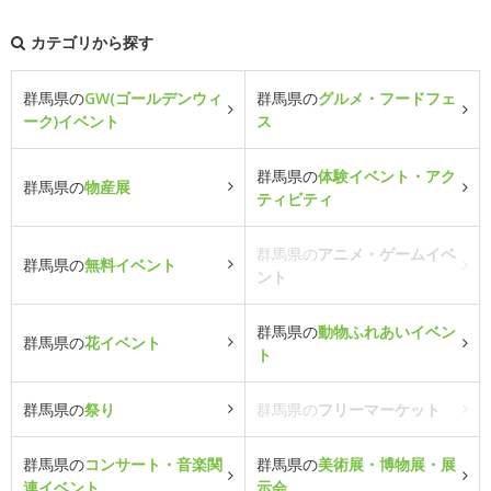
カテゴリから探す
群馬県の
GW(ゴールデンウィ
群馬県の
グルメ・フードフェ
ーク)イベント
ス
群馬県の
体験イベント・アク
群馬県の
物産展
ティビティ
群馬県の
アニメ・ゲームイベ
群馬県の
無料イベント
ント
群馬県の
動物ふれあいイベン
群馬県の
花イベント
ト
群馬県の
祭り
群馬県の
フリーマーケット
群馬県の
コンサート・音楽関
群馬県の
美術展・博物展・展
連イベント
示会