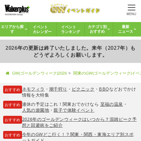
MENU
イベント
イベント
エリアから探
カテゴリ別
最新
カレンダー
ランキング
す
おすすめ
ニュース
2026年の更新は終了いたしました。来年（2027年）も
どうぞよろしくお願いします。
GW(ゴールデンウィーク)2026
関東のGW(ゴールデンウィーク)イ
ネモフィラ
・
潮干狩り
・
ピクニック
・
BBQ
などおでかけ
おすすめ
情報を大特集
連休の予定はこれ！関東おでかけなら
至福の温泉
・
おすすめ
人気の遊園地
・
親子で体験イベント
2026年のゴールデンウィークはいつから？混雑ピーク予
おすすめ
想と回避術をご紹介
今年のGWどこ行く！？関東・関西・東海エリア別スポ
おすすめ
ットガイド