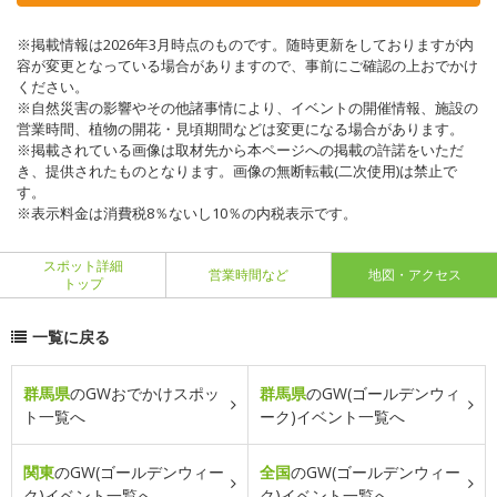
※掲載情報は2026年3月時点のものです。随時更新をしておりますが内
容が変更となっている場合がありますので、事前にご確認の上おでかけ
ください。
※自然災害の影響やその他諸事情により、イベントの開催情報、施設の
営業時間、植物の開花・見頃期間などは変更になる場合があります。
※掲載されている画像は取材先から本ページへの掲載の許諾をいただ
き、提供されたものとなります。画像の無断転載(二次使用)は禁止で
す。
※表示料金は消費税8％ないし10％の内税表示です。
スポット詳細
営業時間など
地図・アクセス
トップ
一覧に戻る
群馬県
のGWおでかけスポッ
群馬県
のGW(ゴールデンウィ
ト一覧へ
ーク)イベント一覧へ
関東
のGW(ゴールデンウィー
全国
のGW(ゴールデンウィー
ク)イベント一覧へ
ク)イベント一覧へ