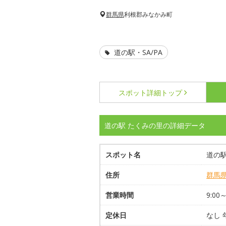
群馬県
利根郡みなかみ町
道の駅・SA/PA
スポット詳細
トップ
道の駅 たくみの里の詳細データ
スポット名
道の駅
住所
群馬
営業時間
9:00～
定休日
なし 