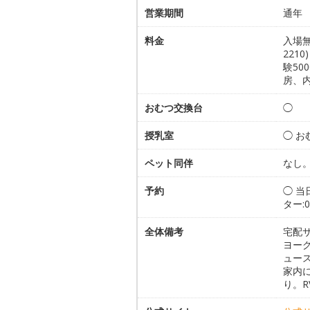
営業期間
通年
料金
入場無
221
験50
房、内
おむつ交換台
◯
授乳室
◯ お
ペット同伴
なし
予約
◯ 
ター:0
全体備考
宅配
ヨー
ュー
家内に
り。R