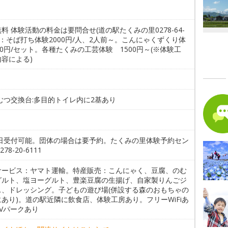
料 体験活動の料金は要問合せ(道の駅たくみの里0278-64-
0)：そば打ち体験2000円/人、2人前～。こんにゃくずくり体
00円/セット。各種たくみの工芸体験 1500円～(※体験工
容による)
むつ交換台:多目的トイレ内に2基あり
。
当日受付可能。団体の場合は要予約。たくみの里体験予約セン
278-20-6111
サービス：ヤマト運輸。特産販売：こんにゃく、豆腐、のむ
グルト、塩ヨーグルト、豊楽豆腐の生揚げ、自家製りんごジ
ス、ドレッシング。子どもの遊び場(併設する森のおもちゃの
あり)。道の駅近隣に飲食店、体験工房あり。フリーWiFiあ
Vパークあり