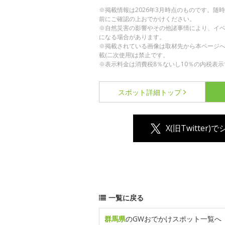
※掲載情報は2026年3月時点のものです。
前にご確認の上おでかけください。
※自然災害の影響やその他諸事情により、イ
になる場合があります。
※掲載されている画像は取材先から本ページ
載(二次使用)は禁止です。
※表示料金は消費税8％ないし10％の内税表示
スポット詳細
トップ
X(旧Twitter)
一覧に戻る
群馬県
のGWおでかけスポット一覧へ