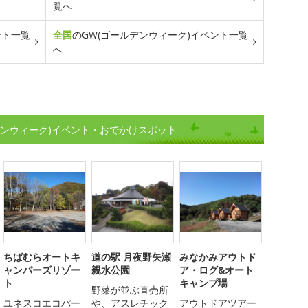
覧へ
ント一覧
全国
のGW(ゴールデンウィーク)イベント一覧
へ
デンウィーク)イベント・おでかけスポット
ちばむらオートキ
道の駅 月夜野矢瀬
みなかみアウトド
ャンパーズリゾー
親水公園
ア・ログ&オート
ト
キャンプ場
野菜が並ぶ直売所
ユネスコエコパー
や、アスレチック
アウトドアツアー