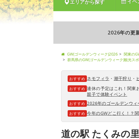
イベ
エリアから探す
2026年の
GW(ゴールデンウィーク)2026
関東のG
群馬県のGW(ゴールデンウィーク)観光ス
ネモフィラ
・
潮干狩り
・
おすすめ
連休の予定はこれ！関東
おすすめ
親子で体験イベント
2026年のゴールデンウ
おすすめ
今年のGWどこ行く！？
おすすめ
道の駅 たくみの