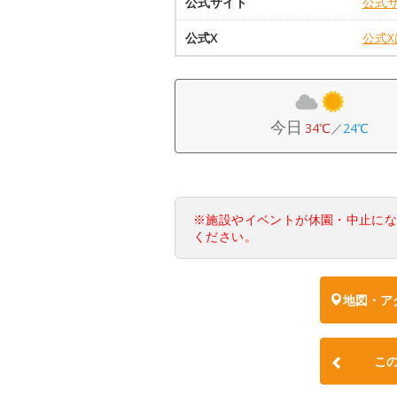
公式サイト
公式
公式X
公式
今日
34℃
／
24℃
※施設やイベントが休園・中止に
ください。
地図・ア
こ