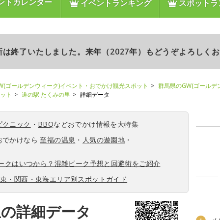
ントカレンダー
イベントランキング
スポットラ
更新は終了いたしました。来年（2027年）もどうぞよろしく
W(ゴールデンウィーク)イベント・おでかけ観光スポット
群馬県のGW(ゴールデ
ポット
道の駅 たくみの里
詳細データ
ピクニック
・
BBQ
などおでかけ情報を大特集
おでかけなら
至福の温泉
・
人気の遊園地
・
ィークはいつから？混雑ピーク予想と回避術をご紹介
関東・関西・東海エリア別スポットガイド
里の詳細データ