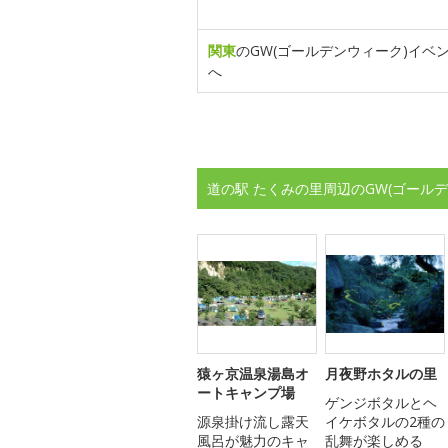
関東
のGW(ゴールデンウィーク)イベ
へ
道の駅 たくみの里周辺のGW(ゴール
猿ヶ京温泉湯島オ
月夜野ホタルの里
ートキャンプ場
ゲンジボタルとヘ
源泉掛け流し露天
イケボタルの2種の
風呂が魅力のキャ
乱舞が楽しめる