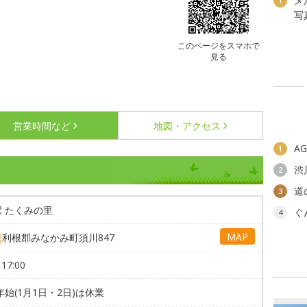
メ
1
写
このページをスマホで
見る
営業時間など
地図・アクセス
A
1
渋
2
道
3
 たくみの里
ぐ
4
MAP
県
利根郡みなかみ町須川847
17:00
年始(1月1日・2日)は休業