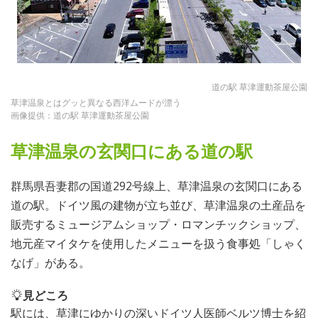
道の駅 草津運動茶屋公園
草津温泉とはグッと異なる西洋ムードが漂う
画像提供：道の駅 草津運動茶屋公園
草津温泉の玄関口にある道の駅
群馬県吾妻郡の国道292号線上、草津温泉の玄関口にある
道の駅。ドイツ風の建物が立ち並び、草津温泉の土産品を
販売するミュージアムショップ・ロマンチックショップ、
地元産マイタケを使用したメニューを扱う食事処「しゃく
なげ」がある。
見どころ
駅には、草津にゆかりの深いドイツ人医師ベルツ博士を紹