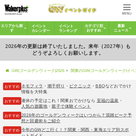
MENU
イベント
イベント
エリアから探
カテゴリ別
最新
カレンダー
ランキング
す
おすすめ
ニュース
2026年の更新は終了いたしました。来年（2027年）も
どうぞよろしくお願いします。
GW(ゴールデンウィーク)2026
関東のGW(ゴールデンウィーク)イ
ネモフィラ
・
潮干狩り
・
ピクニック
・
BBQ
などおでかけ
おすすめ
情報を大特集
連休の予定はこれ！関東おでかけなら
至福の温泉
・
おすすめ
人気の遊園地
・
親子で体験イベント
2026年のゴールデンウィークはいつから？混雑ピーク予
おすすめ
想と回避術をご紹介
今年のGWどこ行く！？関東・関西・東海エリア別スポ
おすすめ
ットガイド