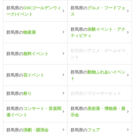
群馬県の
GW(ゴールデンウィ
群馬県の
グルメ・フードフェ
ーク)イベント
ス
群馬県の
体験イベント・アク
群馬県の
物産展
ティビティ
群馬県の
アニメ・ゲームイベ
群馬県の
無料イベント
ント
群馬県の
動物ふれあいイベン
群馬県の
花イベント
ト
群馬県の
祭り
群馬県の
フリーマーケット
群馬県の
コンサート・音楽関
群馬県の
美術展・博物展・展
連イベント
示会
群馬県の
演劇・講演会
群馬県の
フェア