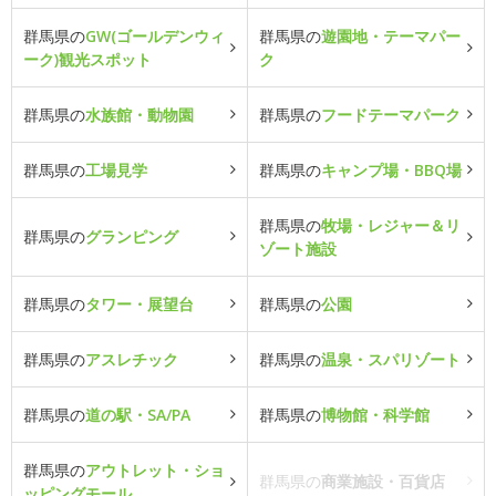
群馬県の
GW(ゴールデンウィ
群馬県の
遊園地・テーマパー
ーク)観光スポット
ク
群馬県の
水族館・動物園
群馬県の
フードテーマパーク
群馬県の
工場見学
群馬県の
キャンプ場・BBQ場
群馬県の
牧場・レジャー＆リ
群馬県の
グランピング
ゾート施設
群馬県の
タワー・展望台
群馬県の
公園
群馬県の
アスレチック
群馬県の
温泉・スパリゾート
群馬県の
道の駅・SA/PA
群馬県の
博物館・科学館
群馬県の
アウトレット・ショ
群馬県の
商業施設・百貨店
ッピングモール