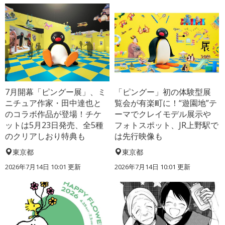
7月開幕「ピングー展」、ミ
「ピングー」初の体験型展
ニチュア作家・田中達也と
覧会が有楽町に！“遊園地”テ
のコラボ作品が登場！チケ
ーマでクレイモデル展示や
ットは5月23日発売、全5種
フォトスポット、JR上野駅で
のクリアしおり特典も
は先行映像も
東京都
東京都
2026年7月14日 10:01 更新
2026年7月14日 10:01 更新