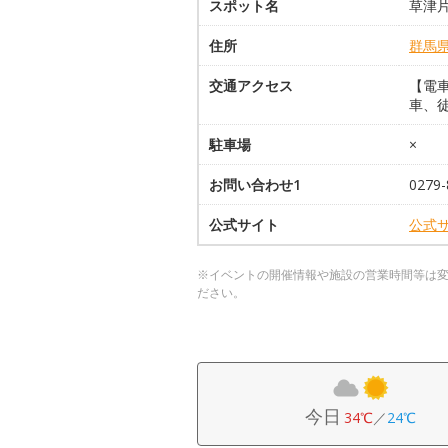
スポット名
草津
住所
群馬
交通アクセス
【電
車、徒
駐車場
×
お問い合わせ1
0279-
公式サイト
公式
※イベントの開催情報や施設の営業時間等は
ださい。
今日
34℃
／
24℃