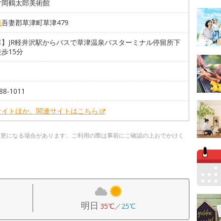
片岡鶴太郎美術館
県
吾妻郡草津町草津479
車】JR軽井沢駅からバスで草津温泉バスターミナル停留所下
歩15分
88-1011
サイトほか、関連サイトはこちら
変更になる場合があります。ご利用の際は事前にご確認の上おでかけく
明日
35℃
／
25℃