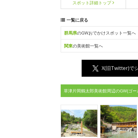
スポット詳細
トップ
一覧に戻る
群馬県
のGWおでかけスポット一覧へ
関東
の美術館一覧へ
X(旧Twitter)
草津片岡鶴太郎美術館周辺のGW(ゴー