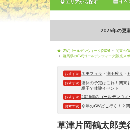
イベ
エリアから探す
2026年の
GW(ゴールデンウィーク)2026
関東のG
群馬県のGW(ゴールデンウィーク)観光ス
ネモフィラ
・
潮干狩り
・
おすすめ
連休の予定はこれ！関東
おすすめ
親子で体験イベント
2026年のゴールデンウ
おすすめ
今年のGWどこ行く！？
おすすめ
草津片岡鶴太郎美