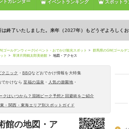
ントカレンダー
イベントランキング
スポットラ
更新は終了いたしました。来年（2027年）もどうぞよろしく
W(ゴールデンウィーク)イベント・おでかけ観光スポット
群馬県のGW(ゴールデ
ポット
草津片岡鶴太郎美術館
地図・アクセス
ピクニック
・
BBQ
などおでかけ情報を大特集
おでかけなら
至福の温泉
・
人気の遊園地
・
ィークはいつから？混雑ピーク予想と回避術をご紹介
関東・関西・東海エリア別スポットガイド
術館の地図・ア