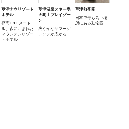
草津ナウリゾート
草津温泉スキー場
草津熱帯圏
ホテル
天狗山プレイゾー
日本で最も高い場
ン
標高1200メート
所にある動物園
ル、森に囲まれた
爽やかなサマーゲ
マウンテンリゾー
レンデが広がる
トホテル