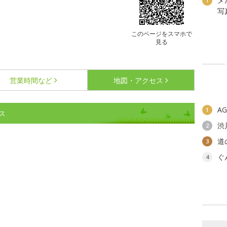
メ
1
写
このページをスマホで
見る
営業時間など
地図・アクセス
A
1
ス
渋
2
道
3
ぐ
4