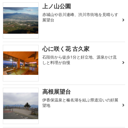
上ノ山公園
赤城山や谷川連峰、渋川市街地を見晴らす
展望台
心に咲く花 古久家
石段街から徒歩1分と好立地、源泉かけ流
しと料理が自慢
高根展望台
伊香保温泉と榛名湖を結ぶ県道沿いの好展
望地