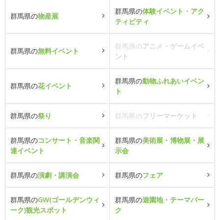
群馬県の
体験イベント・アク
群馬県の
物産展
ティビティ
群馬県の
アニメ・ゲームイベ
群馬県の
無料イベント
ント
群馬県の
動物ふれあいイベン
群馬県の
花イベント
ト
群馬県の
祭り
群馬県の
フリーマーケット
群馬県の
コンサート・音楽関
群馬県の
美術展・博物展・展
連イベント
示会
群馬県の
演劇・講演会
群馬県の
フェア
群馬県の
GW(ゴールデンウィ
群馬県の
遊園地・テーマパー
ーク)観光スポット
ク