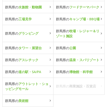
群馬県の
水族館・動物園
群馬県の
フードテーマパーク
群馬県の
工場見学
群馬県の
キャンプ場・BBQ場
群馬県の
牧場・レジャー＆リ
群馬県の
グランピング
ゾート施設
群馬県の
タワー・展望台
群馬県の
公園
群馬県の
アスレチック
群馬県の
温泉・スパリゾート
群馬県の
道の駅・SA/PA
群馬県の
博物館・科学館
群馬県の
アウトレット・ショ
群馬県の
商業施設・百貨店
ッピングモール
群馬県の
美術館