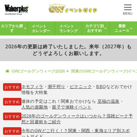
MENU
イベント
イベント
エリアから探
カテゴリ別
最新
カレンダー
ランキング
す
おすすめ
ニュース
2026年の更新は終了いたしました。来年（2027年）も
どうぞよろしくお願いします。
GW(ゴールデンウィーク)2026
関東のGW(ゴールデンウィーク)イ
ネモフィラ
・
潮干狩り
・
ピクニック
・
BBQ
などおでかけ
おすすめ
情報を大特集
連休の予定はこれ！関東おでかけなら
至福の温泉
・
おすすめ
人気の遊園地
・
親子で体験イベント
2026年のゴールデンウィークはいつから？混雑ピーク予
おすすめ
想と回避術をご紹介
今年のGWどこ行く！？関東・関西・東海エリア別スポ
おすすめ
ットガイド