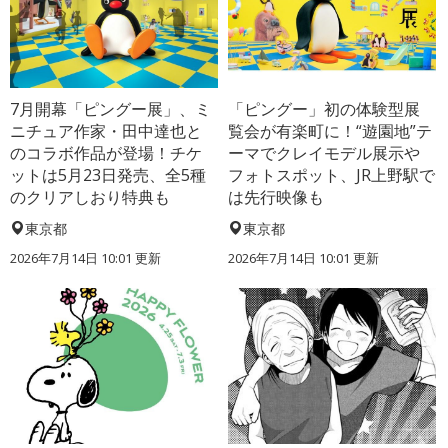
7月開幕「ピングー展」、ミ
「ピングー」初の体験型展
ニチュア作家・田中達也と
覧会が有楽町に！“遊園地”テ
のコラボ作品が登場！チケ
ーマでクレイモデル展示や
ットは5月23日発売、全5種
フォトスポット、JR上野駅で
のクリアしおり特典も
は先行映像も
東京都
東京都
2026年7月14日 10:01 更新
2026年7月14日 10:01 更新