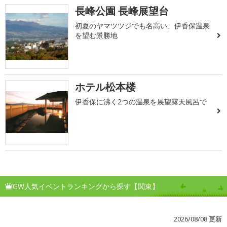
長峰公園 長峰展望台
初夏のヤマツツジでも名高い、伊香保温泉
を望む景勝地
ホテル松本楼
伊香保に沸く2つの温泉を展望露天風呂で
GW人気イベントランキングから探す【関東】
2026/08/08 更新