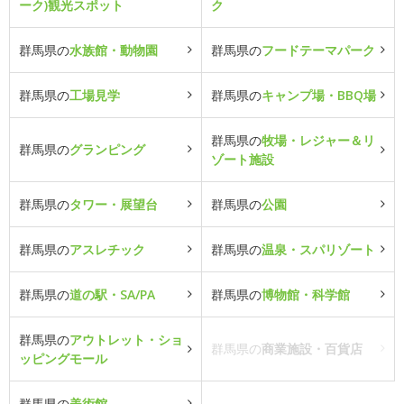
ーク)観光スポット
ク
群馬県の
水族館・動物園
群馬県の
フードテーマパーク
群馬県の
工場見学
群馬県の
キャンプ場・BBQ場
群馬県の
牧場・レジャー＆リ
群馬県の
グランピング
ゾート施設
群馬県の
タワー・展望台
群馬県の
公園
群馬県の
アスレチック
群馬県の
温泉・スパリゾート
群馬県の
道の駅・SA/PA
群馬県の
博物館・科学館
群馬県の
アウトレット・ショ
群馬県の
商業施設・百貨店
ッピングモール
群馬県の
美術館