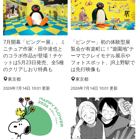
7月開幕「ピングー展」、ミ
「ピングー」初の体験型展
ニチュア作家・田中達也と
覧会が有楽町に！“遊園地”テ
のコラボ作品が登場！チケ
ーマでクレイモデル展示や
ットは5月23日発売、全5種
フォトスポット、JR上野駅で
のクリアしおり特典も
は先行映像も
東京都
東京都
2026年7月14日 10:01 更新
2026年7月14日 10:01 更新