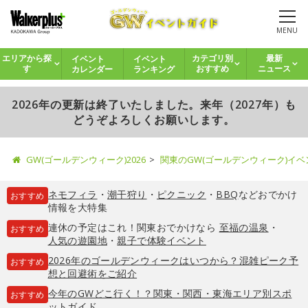
MENU
イベント
イベント
エリアから探
カテゴリ別
最新
カレンダー
ランキング
す
おすすめ
ニュース
2026年の更新は終了いたしました。来年（2027年）も
どうぞよろしくお願いします。
GW(ゴールデンウィーク)2026
関東のGW(ゴールデンウィーク)イ
ネモフィラ
・
潮干狩り
・
ピクニック
・
BBQ
などおでかけ
おすすめ
情報を大特集
連休の予定はこれ！関東おでかけなら
至福の温泉
・
おすすめ
人気の遊園地
・
親子で体験イベント
2026年のゴールデンウィークはいつから？混雑ピーク予
おすすめ
想と回避術をご紹介
今年のGWどこ行く！？関東・関西・東海エリア別スポ
おすすめ
ットガイド