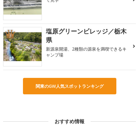
塩原グリーンビレッジ／栃木
3
県
新源泉開湯、2種類の源泉を満喫できるキ
ャンプ場
関東のGW人気スポットランキング
おすすめ情報