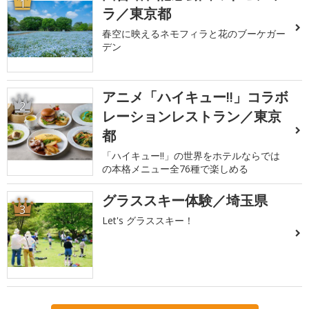
1
ラ／東京都
春空に映えるネモフィラと花のブーケガー
デン
アニメ「ハイキュー!!」コラボ
2
レーションレストラン／東京
都
「ハイキュー!!」の世界をホテルならでは
の本格メニュー全76種で楽しめる
グラススキー体験／埼玉県
3
Let's グラススキー！