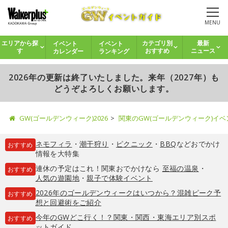
MENU
イベント
イベント
エリアから探
カテゴリ別
最新
カレンダー
ランキング
す
おすすめ
ニュース
2026年の更新は終了いたしました。来年（2027年）も
どうぞよろしくお願いします。
GW(ゴールデンウィーク)2026
関東のGW(ゴールデンウィーク)イ
ネモフィラ
・
潮干狩り
・
ピクニック
・
BBQ
などおでかけ
おすすめ
情報を大特集
連休の予定はこれ！関東おでかけなら
至福の温泉
・
おすすめ
人気の遊園地
・
親子で体験イベント
2026年のゴールデンウィークはいつから？混雑ピーク予
おすすめ
想と回避術をご紹介
今年のGWどこ行く！？関東・関西・東海エリア別スポ
おすすめ
ットガイド