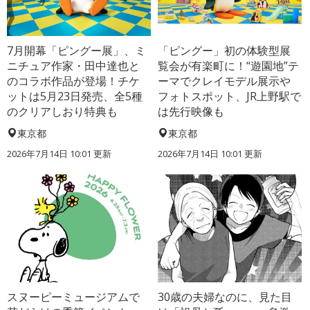
7月開幕「ピングー展」、ミ
「ピングー」初の体験型展
ニチュア作家・田中達也と
覧会が有楽町に！“遊園地”テ
のコラボ作品が登場！チケ
ーマでクレイモデル展示や
ットは5月23日発売、全5種
フォトスポット、JR上野駅で
のクリアしおり特典も
は先行映像も
東京都
東京都
2026年7月14日 10:01 更新
2026年7月14日 10:01 更新
スヌーピーミュージアムで
30歳の夫婦なのに、見た目