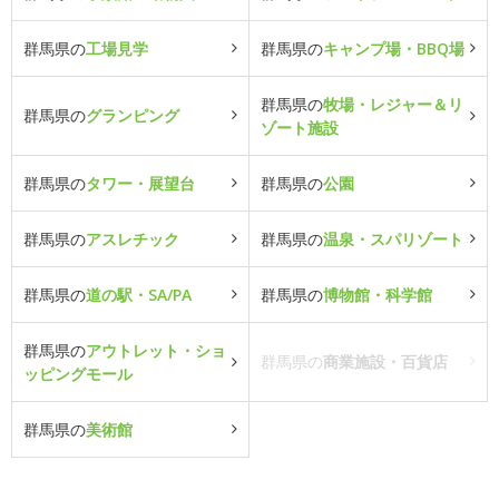
群馬県の
工場見学
群馬県の
キャンプ場・BBQ場
群馬県の
牧場・レジャー＆リ
群馬県の
グランピング
ゾート施設
群馬県の
タワー・展望台
群馬県の
公園
群馬県の
アスレチック
群馬県の
温泉・スパリゾート
群馬県の
道の駅・SA/PA
群馬県の
博物館・科学館
群馬県の
アウトレット・ショ
群馬県の
商業施設・百貨店
ッピングモール
群馬県の
美術館