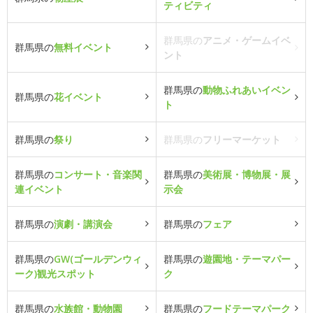
ティビティ
群馬県の
アニメ・ゲームイベ
群馬県の
無料イベント
ント
群馬県の
動物ふれあいイベン
群馬県の
花イベント
ト
群馬県の
祭り
群馬県の
フリーマーケット
群馬県の
コンサート・音楽関
群馬県の
美術展・博物展・展
連イベント
示会
群馬県の
演劇・講演会
群馬県の
フェア
群馬県の
GW(ゴールデンウィ
群馬県の
遊園地・テーマパー
ーク)観光スポット
ク
群馬県の
水族館・動物園
群馬県の
フードテーマパーク