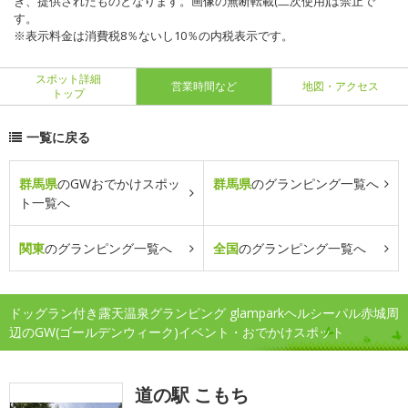
き、提供されたものとなります。画像の無断転載(二次使用)は禁止で
す。
※表示料金は消費税8％ないし10％の内税表示です。
スポット詳細
営業時間など
地図・アクセス
トップ
一覧に戻る
群馬県
のGWおでかけスポッ
群馬県
のグランピング一覧へ
ト一覧へ
関東
のグランピング一覧へ
全国
のグランピング一覧へ
ドッグラン付き露天温泉グランピング glamparkヘルシーパル赤城周
辺のGW(ゴールデンウィーク)イベント・おでかけスポット
道の駅 こもち