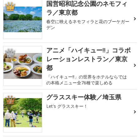
国営昭和記念公園のネモフィ
1
ラ／東京都
春空に映えるネモフィラと花のブーケガー
デン
アニメ「ハイキュー!!」コラボ
2
レーションレストラン／東京
都
「ハイキュー!!」の世界をホテルならでは
の本格メニュー全76種で楽しめる
グラススキー体験／埼玉県
3
Let's グラススキー！