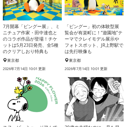
7月開幕「ピングー展」、ミ
「ピングー」初の体験型展
ニチュア作家・田中達也と
覧会が有楽町に！“遊園地”テ
のコラボ作品が登場！チケ
ーマでクレイモデル展示や
ットは5月23日発売、全5種
フォトスポット、JR上野駅で
のクリアしおり特典も
は先行映像も
東京都
東京都
2026年7月14日 10:01 更新
2026年7月14日 10:01 更新