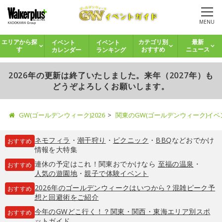
MENU
イベント
イベント
エリアから探
カテゴリ別
最新
カレンダー
ランキング
す
おすすめ
ニュース
2026年の更新は終了いたしました。来年（2027年）も
どうぞよろしくお願いします。
GW(ゴールデンウィーク)2026
関東のGW(ゴールデンウィーク)イ
ネモフィラ
・
潮干狩り
・
ピクニック
・
BBQ
などおでかけ
おすすめ
情報を大特集
連休の予定はこれ！関東おでかけなら
至福の温泉
・
おすすめ
人気の遊園地
・
親子で体験イベント
2026年のゴールデンウィークはいつから？混雑ピーク予
おすすめ
想と回避術をご紹介
今年のGWどこ行く！？関東・関西・東海エリア別スポ
おすすめ
ットガイド