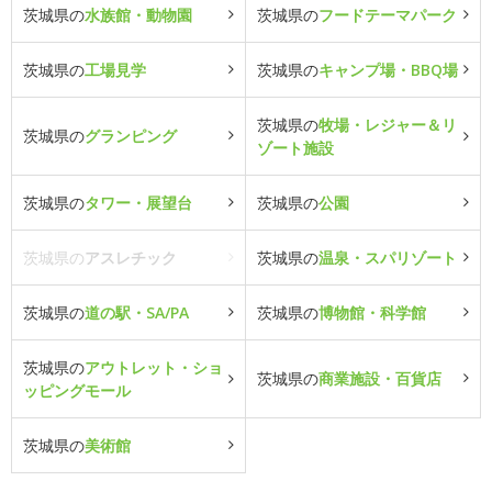
茨城県の
水族館・動物園
茨城県の
フードテーマパーク
茨城県の
工場見学
茨城県の
キャンプ場・BBQ場
茨城県の
牧場・レジャー＆リ
茨城県の
グランピング
ゾート施設
茨城県の
タワー・展望台
茨城県の
公園
茨城県の
アスレチック
茨城県の
温泉・スパリゾート
茨城県の
道の駅・SA/PA
茨城県の
博物館・科学館
茨城県の
アウトレット・ショ
茨城県の
商業施設・百貨店
ッピングモール
茨城県の
美術館