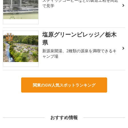
スティックコーヒーなどの製造工程を間近
で見学
塩原グリーンビレッジ／栃木
3
県
新源泉開湯、2種類の源泉を満喫できるキ
ャンプ場
関東のGW人気スポットランキング
おすすめ情報