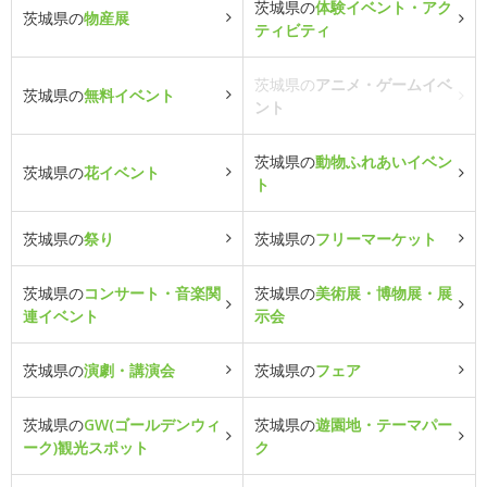
茨城県の
体験イベント・アク
茨城県の
物産展
ティビティ
茨城県の
アニメ・ゲームイベ
茨城県の
無料イベント
ント
茨城県の
動物ふれあいイベン
茨城県の
花イベント
ト
茨城県の
祭り
茨城県の
フリーマーケット
茨城県の
コンサート・音楽関
茨城県の
美術展・博物展・展
連イベント
示会
茨城県の
演劇・講演会
茨城県の
フェア
茨城県の
GW(ゴールデンウィ
茨城県の
遊園地・テーマパー
ーク)観光スポット
ク