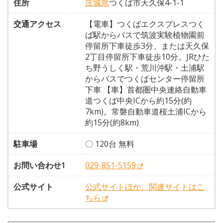
住所
茨城県
つくば市天久保4-1-1
交通アクセス
【電車】つくばエクスプレスつく
ば駅からバスで筑波実験植物園前
停留所下車徒歩3分、または天久保
2丁目停留所下車徒歩10分。JRひた
ち野うしく駅・荒川沖駅・土浦駅
からバスでつくばセンター停留所
下車 【車】首都圏中央連絡自動車
道つくば中央ICから約15分(約
7km)。常磐自動車道桜土浦ICから
約15分(約8km)
駐車場
〇 120台 無料
お問い合わせ1
029-851-5159
公式サイト
公式サイトほか、関連サイトはこ
ちら