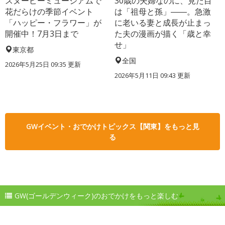
スヌーピーミュージアムで
30歳の夫婦なのに、見た目
花だらけの季節イベント
は「祖母と孫」――。急激
「ハッピー・フラワー」が
に老いる妻と成長が止まっ
開催中！7月3日まで
た夫の漫画が描く「歳と幸
せ」
東京都
全国
2026年5月25日 09:35 更新
2026年5月11日 09:43 更新
GWイベント・おでかけトピックス【関東】をもっと見
る
GW(ゴールデンウィーク)のおでかけをもっと楽しむ