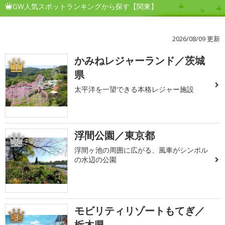
GW人気スポットランキングから探す【関東】
2026/08/09 更新
かみねレジャーランド／茨城
1
県
太平洋を一望できる本格レジャー施設
浮間公園／東京都
2
浮間ヶ池の周囲に広がる、風車がシンボル
の水辺の公園
モビリティリゾートもてぎ／
3
栃木県