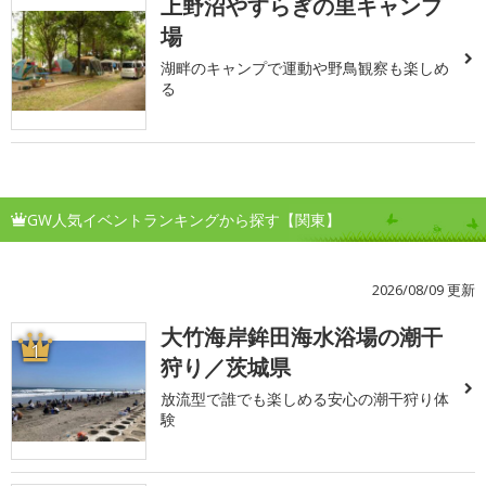
上野沼やすらぎの里キャンプ
場
湖畔のキャンプで運動や野鳥観察も楽しめ
る
GW人気イベントランキングから探す【関東】
2026/08/09 更新
大竹海岸鉾田海水浴場の潮干
1
狩り／茨城県
放流型で誰でも楽しめる安心の潮干狩り体
験