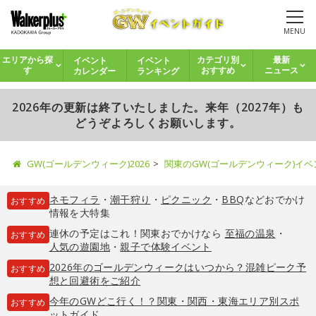
MENU
イベント
イベント
エリアから探
カテゴリ別
最新
カレンダー
ランキング
す
おすすめ
ニュース
2026年の更新は終了いたしました。来年（2027年）も
どうぞよろしくお願いします。
GW(ゴールデンウィーク)2026
関東のGW(ゴールデンウィーク)イ
ネモフィラ
・
潮干狩り
・
ピクニック
・
BBQ
などおでかけ
おすすめ
情報を大特集
連休の予定はこれ！関東おでかけなら
至福の温泉
・
おすすめ
人気の遊園地
・
親子で体験イベント
2026年のゴールデンウィークはいつから？混雑ピーク予
おすすめ
想と回避術をご紹介
今年のGWどこ行く！？関東・関西・東海エリア別スポ
おすすめ
ットガイド