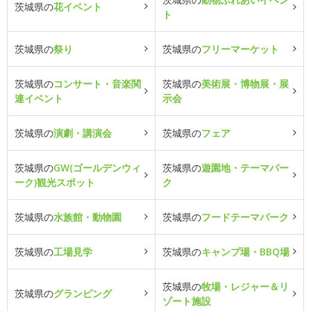
茨城県の
花イベント
ト
茨城県の
祭り
茨城県の
フリーマーケット
茨城県の
コンサート・音楽関
茨城県の
美術展・博物展・展
連イベント
示会
茨城県の
演劇・講演会
茨城県の
フェア
茨城県の
GW(ゴールデンウィ
茨城県の
遊園地・テーマパー
ーク)観光スポット
ク
茨城県の
水族館・動物園
茨城県の
フードテーマパーク
茨城県の
工場見学
茨城県の
キャンプ場・BBQ場
茨城県の
牧場・レジャー＆リ
茨城県の
グランピング
ゾート施設