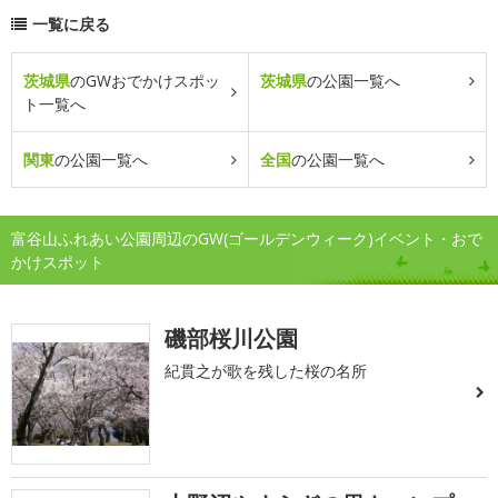
一覧に戻る
茨城県
のGWおでかけスポッ
茨城県
の公園一覧へ
ト一覧へ
関東
の公園一覧へ
全国
の公園一覧へ
富谷山ふれあい公園周辺のGW(ゴールデンウィーク)イベント・おで
かけスポット
磯部桜川公園
紀貫之が歌を残した桜の名所