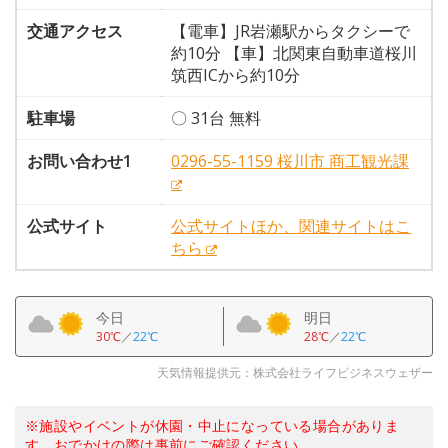
交通アクセス
【電車】JR岩瀬駅からタクシーで
約10分 【車】北関東自動車道桜川
筑西ICから約10分
駐車場
〇 31台 無料
お問い合わせ1
0296-55-1159 桜川市 商工観光課
公式サイト
公式サイトほか、関連サイトはこ
ちら
今日
明日
30℃
／
22℃
28℃
／
22℃
天気情報提供元：株式会社ライフビジネスウェザー
※施設やイベントが休園・中止になっている場合がありま
す。おでかけの際は事前にご確認ください。