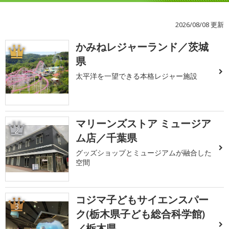
2026/08/08 更新
かみねレジャーランド／茨城
1
県
太平洋を一望できる本格レジャー施設
マリーンズストア ミュージア
2
ム店／千葉県
グッズショップとミュージアムが融合した
空間
コジマ子どもサイエンスパー
3
ク(栃木県子ども総合科学館)
／栃木県