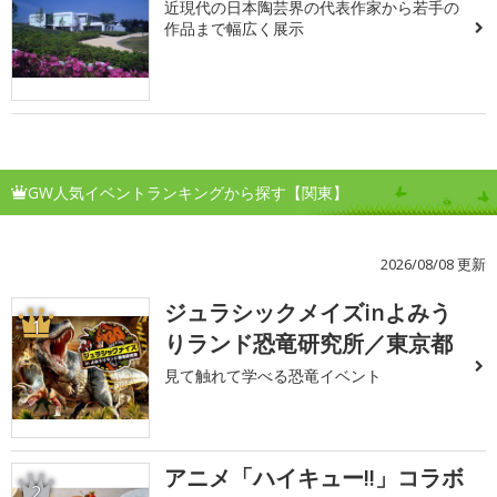
近現代の日本陶芸界の代表作家から若手の
作品まで幅広く展示
GW人気イベントランキングから探す【関東】
2026/08/08 更新
ジュラシックメイズinよみう
1
りランド恐竜研究所／東京都
見て触れて学べる恐竜イベント
アニメ「ハイキュー!!」コラボ
2