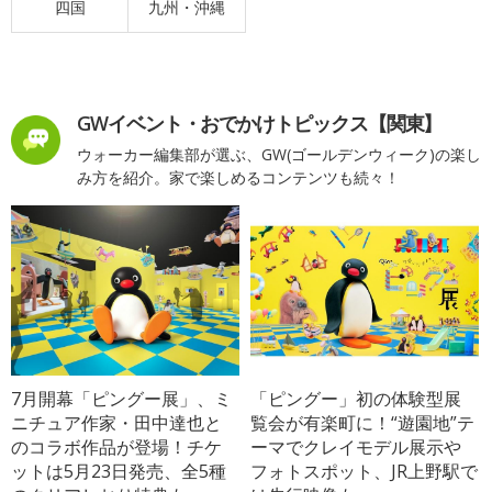
四国
九州・沖縄
GWイベント・おでかけトピックス【関東】
ウォーカー編集部が選ぶ、GW(ゴールデンウィーク)の楽し
み方を紹介。家で楽しめるコンテンツも続々！
7月開幕「ピングー展」、ミ
「ピングー」初の体験型展
ニチュア作家・田中達也と
覧会が有楽町に！“遊園地”テ
のコラボ作品が登場！チケ
ーマでクレイモデル展示や
ットは5月23日発売、全5種
フォトスポット、JR上野駅で