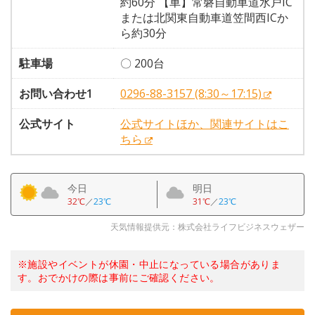
約60分 【車】常磐自動車道水戸IC
または北関東自動車道笠間西ICか
ら約30分
駐車場
〇 200台
お問い合わせ1
0296-88-3157 (8:30～17:15)
公式サイト
公式サイトほか、関連サイトはこ
ちら
今日
明日
32℃
／
23℃
31℃
／
23℃
天気情報提供元：株式会社ライフビジネスウェザー
※施設やイベントが休園・中止になっている場合がありま
す。おでかけの際は事前にご確認ください。