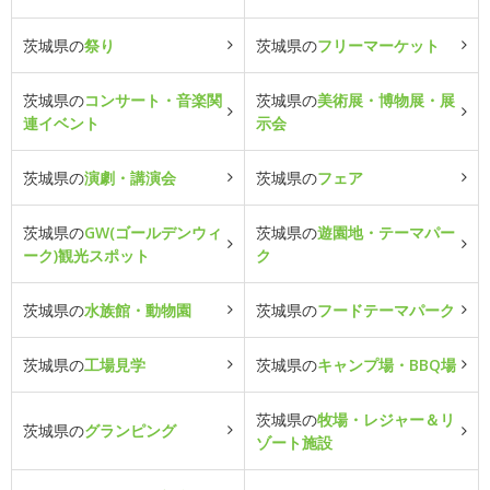
茨城県の
祭り
茨城県の
フリーマーケット
茨城県の
コンサート・音楽関
茨城県の
美術展・博物展・展
連イベント
示会
茨城県の
演劇・講演会
茨城県の
フェア
茨城県の
GW(ゴールデンウィ
茨城県の
遊園地・テーマパー
ーク)観光スポット
ク
茨城県の
水族館・動物園
茨城県の
フードテーマパーク
茨城県の
工場見学
茨城県の
キャンプ場・BBQ場
茨城県の
牧場・レジャー＆リ
茨城県の
グランピング
ゾート施設