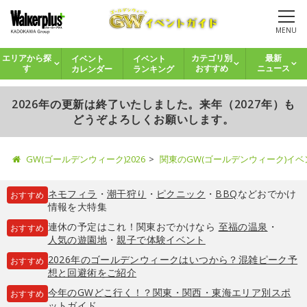
MENU
イベント
イベント
エリアから探
カテゴリ別
最新
カレンダー
ランキング
す
おすすめ
ニュース
2026年の更新は終了いたしました。来年（2027年）も
どうぞよろしくお願いします。
GW(ゴールデンウィーク)2026
関東のGW(ゴールデンウィーク)イ
ネモフィラ
・
潮干狩り
・
ピクニック
・
BBQ
などおでかけ
おすすめ
情報を大特集
連休の予定はこれ！関東おでかけなら
至福の温泉
・
おすすめ
人気の遊園地
・
親子で体験イベント
2026年のゴールデンウィークはいつから？混雑ピーク予
おすすめ
想と回避術をご紹介
今年のGWどこ行く！？関東・関西・東海エリア別スポ
おすすめ
ットガイド