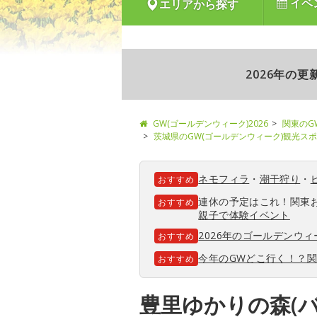
イベ
エリアから探す
2026年の
GW(ゴールデンウィーク)2026
関東のG
茨城県のGW(ゴールデンウィーク)観光ス
ネモフィラ
・
潮干狩り
・
おすすめ
連休の予定はこれ！関東
おすすめ
親子で体験イベント
2026年のゴールデンウ
おすすめ
今年のGWどこ行く！？
おすすめ
豊里ゆかりの森(