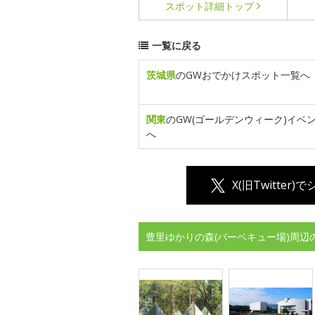
スポット詳細
トップ
一覧に戻る
茨城県
のGWおでかけスポット一覧へ
関東
のGW(ゴールデンウィーク)イベ
へ
X(旧Twitter)
豊里ゆかりの森(バーベキュー場)周辺