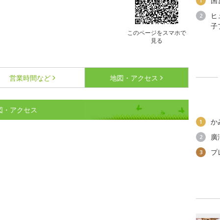
国
1
ヒ
2
子
このページをスマホで
見る
営業時間など
地図・アクセス
図・アクセス
か
1
廣
2
プ
3