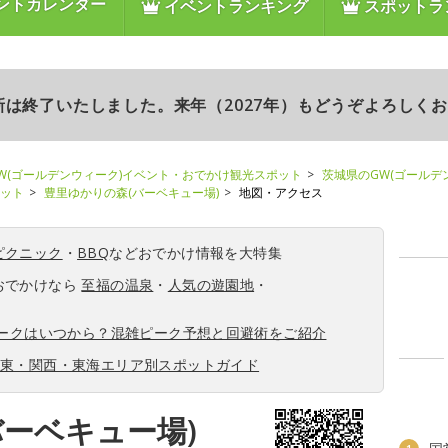
ントカレンダー
イベントランキング
スポットラ
更新は終了いたしました。来年（2027年）もどうぞよろしく
W(ゴールデンウィーク)イベント・おでかけ観光スポット
茨城県のGW(ゴールデ
ポット
豊里ゆかりの森(バーベキュー場)
地図・アクセス
ピクニック
・
BBQ
などおでかけ情報を大特集
おでかけなら
至福の温泉
・
人気の遊園地
・
ィークはいつから？混雑ピーク予想と回避術をご紹介
関東・関西・東海エリア別スポットガイド
バーベキュー場)