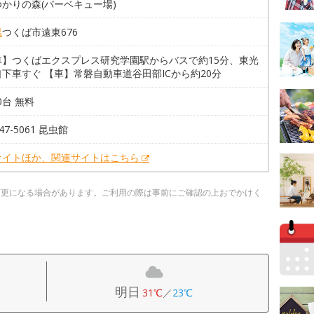
かりの森(バーベキュー場)
県
つくば市遠東676
車】つくばエクスプレス研究学園駅からバスで約15分、東光
下車すぐ 【車】常磐自動車道谷田部ICから約20分
00台 無料
847-5061 昆虫館
サイトほか、関連サイトはこちら
変更になる場合があります。ご利用の際は事前にご確認の上おでかけく
明日
31℃
／
23℃