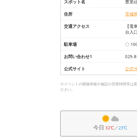
スポット名
豊里ゆ
住所
茨城
交通アクセス
【電
台入口
駐車場
〇 1
お問い合わせ1
029-
公式サイト
公式
※イベントの開催情報や施設の営業時間等は
ださい。
今日
32℃
／
23℃