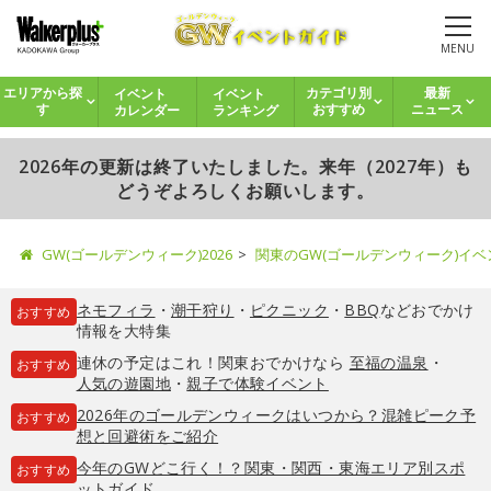
MENU
イベント
イベント
エリアから探
カテゴリ別
最新
カレンダー
ランキング
す
おすすめ
ニュース
2026年の更新は終了いたしました。来年（2027年）も
どうぞよろしくお願いします。
GW(ゴールデンウィーク)2026
関東のGW(ゴールデンウィーク)イ
ネモフィラ
・
潮干狩り
・
ピクニック
・
BBQ
などおでかけ
おすすめ
情報を大特集
連休の予定はこれ！関東おでかけなら
至福の温泉
・
おすすめ
人気の遊園地
・
親子で体験イベント
2026年のゴールデンウィークはいつから？混雑ピーク予
おすすめ
想と回避術をご紹介
今年のGWどこ行く！？関東・関西・東海エリア別スポ
おすすめ
ットガイド