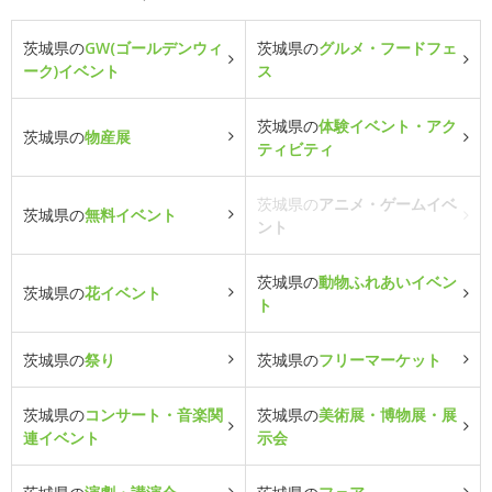
茨城県の
GW(ゴールデンウィ
茨城県の
グルメ・フードフェ
ーク)イベント
ス
茨城県の
体験イベント・アク
茨城県の
物産展
ティビティ
茨城県の
アニメ・ゲームイベ
茨城県の
無料イベント
ント
茨城県の
動物ふれあいイベン
茨城県の
花イベント
ト
茨城県の
祭り
茨城県の
フリーマーケット
茨城県の
コンサート・音楽関
茨城県の
美術展・博物展・展
連イベント
示会