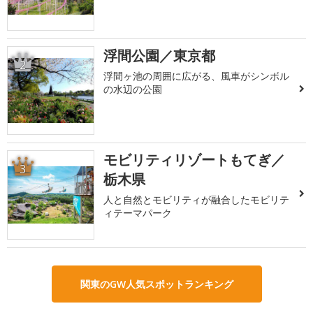
浮間公園／東京都
2
浮間ヶ池の周囲に広がる、風車がシンボル
の水辺の公園
モビリティリゾートもてぎ／
3
栃木県
人と自然とモビリティが融合したモビリテ
ィテーマパーク
関東のGW人気スポットランキング