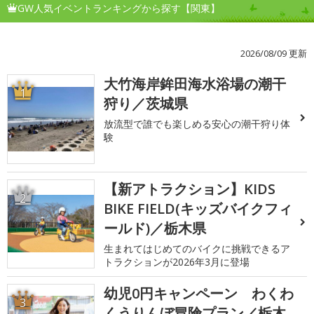
GW人気イベントランキングから探す【関東】
2026/08/09 更新
大竹海岸鉾田海水浴場の潮干
1
狩り／茨城県
放流型で誰でも楽しめる安心の潮干狩り体
験
【新アトラクション】KIDS
2
BIKE FIELD(キッズバイクフィ
ールド)／栃木県
生まれてはじめてのバイクに挑戦できるア
トラクションが2026年3月に登場
幼児0円キャンペーン わくわ
3
くうりんぼ冒険プラン／栃木