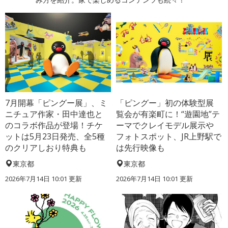
7月開幕「ピングー展」、ミ
「ピングー」初の体験型展
ニチュア作家・田中達也と
覧会が有楽町に！“遊園地”テ
のコラボ作品が登場！チケ
ーマでクレイモデル展示や
ットは5月23日発売、全5種
フォトスポット、JR上野駅で
のクリアしおり特典も
は先行映像も
東京都
東京都
2026年7月14日 10:01 更新
2026年7月14日 10:01 更新