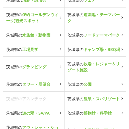
茨城県の
演劇・講演会
茨城県の
フェア
茨城県の
GW(ゴールデンウィ
茨城県の
遊園地・テーマパー
ーク)観光スポット
ク
茨城県の
水族館・動物園
茨城県の
フードテーマパーク
茨城県の
工場見学
茨城県の
キャンプ場・BBQ場
茨城県の
牧場・レジャー＆リ
茨城県の
グランピング
ゾート施設
茨城県の
タワー・展望台
茨城県の
公園
茨城県の
アスレチック
茨城県の
温泉・スパリゾート
茨城県の
道の駅・SA/PA
茨城県の
博物館・科学館
茨城県の
アウトレット・ショ